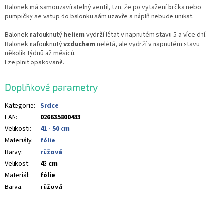
Balonek má samouzavíratelný ventil, tzn. že po vytažení brčka nebo
pumpičky se vstup do balonku sám uzavře a náplň nebude unikat.
Balonek nafouknutý
heliem
vydrží létat v napnutém stavu 5 a více dní.
Balonek nafouknutý
vzduchem
nelétá, ale vydrží v napnutém stavu
několik týdnů až měsíců.
Lze plnit opakovaně.
Doplňkové parametry
Kategorie
:
Srdce
EAN
:
026635800433
Velikosti
:
41 - 50 cm
Materiály
:
fólie
Barvy
:
růžová
Velikost
:
43 cm
Materiál
:
fólie
Barva
:
růžová