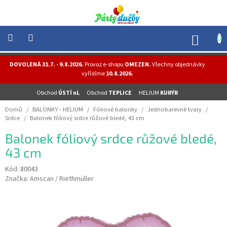
Přejít
na
obsah
NÁK
KOŠÍ
NOVINKY
DOVOLENÁ 31.7. - 9.8.2026.
Provoz e-shopu
OMEZEN.
Všechny objednávky
-
vyřídíme
10.8.2026.
AKCE
Obchod
ÚSTÍ nL
Obchod
TEPLICE
HELIUM
KURÝR
BALONKY
-
Domů
/
BALONKY - HELIUM
/
Fóliové balonky
/
Jednobarevné tvary
/
HELIUM
Srdce
/
Balonek fóliový srdce růžové bledé, 43 cm
PÁRTY
Balonek fóliový srdce růžové bledé,
-
OSLAVY
43 cm
MASKY
Kód:
80043
-
Značka:
Amscan / Riethmüller
KOSTÝMY
TEMATICKÉ
PÁRTY