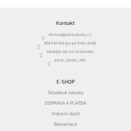
Z
á
Kontakt
p
a
obchod
@
partysluzby.cz
t
í
604 542 642 (po-pá 8:00-16:00)
Sledujte nás na Facebooku
party_sluzby_dnh
E-SHOP
Skladové zásoby
DOPRAVA A PLATBA
Vrácení zboží
Reklamace