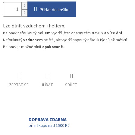
Přidat do košíku
Lze plnit vzduchem i heliem.
Balonek nafouknutý
heliem
vydrží létat v napnutém stavu
5 a více dní
.
Nafouknutý
vzduchem
nelétá, ale vydrží napnutý několik týdnů až měsíců.
Balonek je možné plnit
opakovaně
.
ZEPTAT SE
HLÍDAT
SDÍLET
DOPRAVA ZDARMA
při nákupu nad 1500 Kč