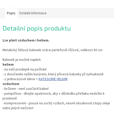
Popis
Ostatní informace
Detailní popis produktu
Lze plnit vzduchem i heliem.
Metalický fóliový balonek srdce perleťově růžové, velikost 43 cm.
Balonek je možné naplnit:
heliem
- na naší prodejně na počkání
- s doručením naším kurýrem, který přiveze balonky již nafouknuté
- z jednorázové lahve >
KATEGORIE HELIUM
vzduchem
- brčkem - není součástí balení
- pumpičkou - dbejte opatrnosti, aby v důsledku přetlaku nedošlo k
prasknutí
- kompresorem - pouze na suchý vzduch, nesmí obsahovat stopy oleje
nebo jiných nečistot