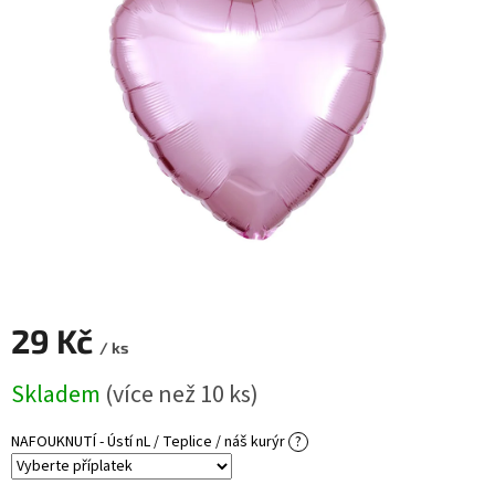
ROZLUČKA
-
SVATBA
BARVY
ČÍSLA
NAŠE
SLUŽBY
PŮJČOVNA
Přihlášení
29 Kč
/ ks
Měrná
Skladem
(více než 10 ks)
cena:
NAFOUKNUTÍ - Ústí nL / Teplice / náš kurýr
?