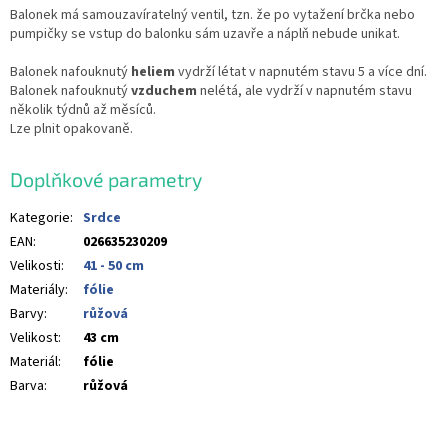
Balonek má samouzavíratelný ventil, tzn. že po vytažení brčka nebo
pumpičky se vstup do balonku sám uzavře a náplň nebude unikat.
Balonek nafouknutý
heliem
vydrží létat v napnutém stavu 5 a více dní.
Balonek nafouknutý
vzduchem
nelétá, ale vydrží v napnutém stavu
několik týdnů až měsíců.
Lze plnit opakovaně.
Doplňkové parametry
Kategorie
:
Srdce
EAN
:
026635230209
Velikosti
:
41 - 50 cm
Materiály
:
fólie
Barvy
:
růžová
Velikost
:
43 cm
Materiál
:
fólie
Barva
:
růžová