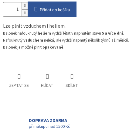
Přidat do košíku
Lze plnit vzduchem i heliem.
Balonek nafouknutý
heliem
vydrží létat v napnutém stavu
5 a více dní
.
Nafouknutý
vzduchem
nelétá, ale vydrží napnutý několik týdnů až měsíců.
Balonek je možné plnit
opakovaně
.
ZEPTAT SE
HLÍDAT
SDÍLET
DOPRAVA ZDARMA
při nákupu nad 1500 Kč