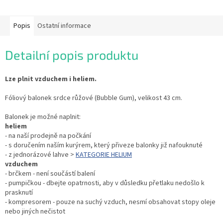
Popis
Ostatní informace
Detailní popis produktu
Lze plnit vzduchem i heliem.
Fóliový balonek srdce růžové (Bubble Gum), velikost 43 cm.
Balonek je možné naplnit:
heliem
- na naší prodejně na počkání
- s doručením naším kurýrem, který přiveze balonky již nafouknuté
- z jednorázové lahve >
KATEGORIE HELIUM
vzduchem
- brčkem - není součástí balení
- pumpičkou - dbejte opatrnosti, aby v důsledku přetlaku nedošlo k
prasknutí
- kompresorem - pouze na suchý vzduch, nesmí obsahovat stopy oleje
nebo jiných nečistot