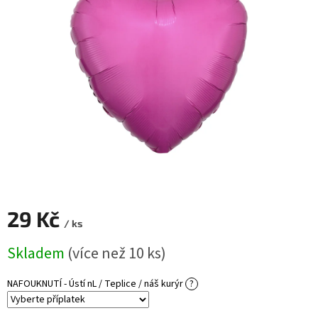
ROZLUČKA
-
SVATBA
BARVY
ČÍSLA
NAŠE
SLUŽBY
PŮJČOVNA
Přihlášení
29 Kč
/ ks
Měrná
Skladem
(více než 10 ks)
cena:
NAFOUKNUTÍ - Ústí nL / Teplice / náš kurýr
?