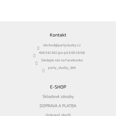
Z
á
Kontakt
p
a
obchod
@
partysluzby.cz
t
í
604 542 642 (po-pá 8:00-16:00)
Sledujte nás na Facebooku
party_sluzby_dnh
E-SHOP
Skladové zásoby
DOPRAVA A PLATBA
Vrácení zboží