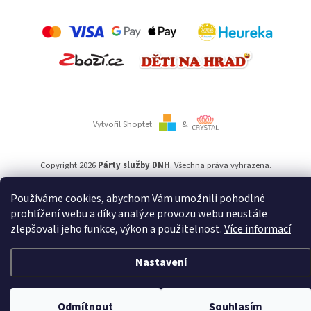
Vytvořil Shoptet
&
Copyright 2026
Párty služby DNH
. Všechna práva vyhrazena.
Používáme cookies, abychom Vám umožnili pohodlné
Používáme
ověření věku Adulto
prohlížení webu a díky analýze provozu webu neustále
zlepšovali jeho funkce, výkon a použitelnost.
Více informací
Nastavení
Odmítnout
Souhlasím