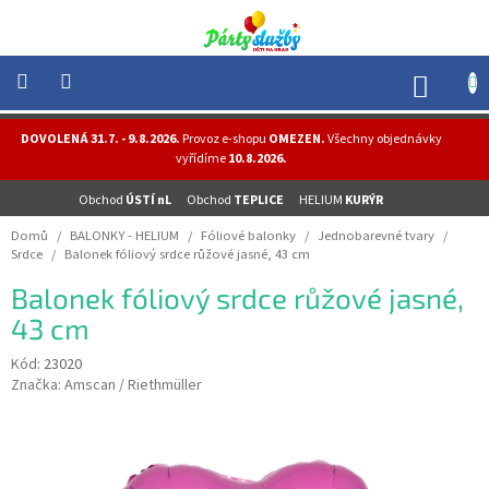
Přejít
na
obsah
NÁK
KOŠÍ
NOVINKY
DOVOLENÁ 31.7. - 9.8.2026.
Provoz e-shopu
OMEZEN.
Všechny objednávky
-
vyřídíme
10.8.2026.
AKCE
Obchod
ÚSTÍ nL
Obchod
TEPLICE
HELIUM
KURÝR
BALONKY
-
Domů
/
BALONKY - HELIUM
/
Fóliové balonky
/
Jednobarevné tvary
/
HELIUM
Srdce
/
Balonek fóliový srdce růžové jasné, 43 cm
PÁRTY
Balonek fóliový srdce růžové jasné,
-
OSLAVY
43 cm
MASKY
Kód:
23020
-
Značka:
Amscan / Riethmüller
KOSTÝMY
TEMATICKÉ
PÁRTY