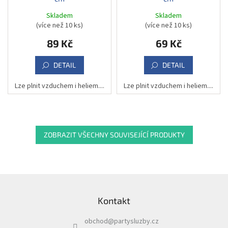
Skladem
Skladem
(více než 10 ks)
(více než 10 ks)
89 Kč
69 Kč
DETAIL
DETAIL
Lze plnit vzduchem i heliem....
Lze plnit vzduchem i heliem....
ZOBRAZIT VŠECHNY SOUVISEJÍCÍ PRODUKTY
Z
á
Kontakt
p
a
obchod
@
partysluzby.cz
t