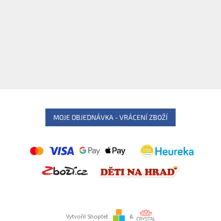
MOJE OBJEDNÁVKA - VRÁCENÍ ZBOŽÍ
Vytvořil Shoptet
&