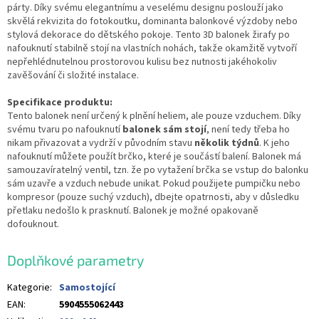
párty. Díky svému elegantnímu a veselému designu poslouží jako
skvělá rekvizita do fotokoutku, dominanta balonkové výzdoby nebo
stylová dekorace do dětského pokoje. Tento 3D balonek žirafy po
nafouknutí stabilně stojí na vlastních nohách, takže okamžitě vytvoří
nepřehlédnutelnou prostorovou kulisu bez nutnosti jakéhokoliv
zavěšování či složité instalace.
Specifikace produktu:
Tento balonek není určený k plnění heliem, ale pouze vzduchem. Díky
svému tvaru po nafouknutí
balonek sám stojí
, není tedy třeba ho
nikam přivazovat a vydrží v původním stavu
několik týdnů
. K jeho
nafouknutí můžete použít brčko, které je součástí balení. Balonek má
samouzavíratelný ventil, tzn. že po vytažení brčka se vstup do balonku
sám uzavře a vzduch nebude unikat. Pokud použijete pumpičku nebo
kompresor (pouze suchý vzduch), dbejte opatrnosti, aby v důsledku
přetlaku nedošlo k prasknutí. Balonek je možné opakovaně
dofouknout.
Doplňkové parametry
Kategorie
:
Samostojící
EAN
:
5904555062443