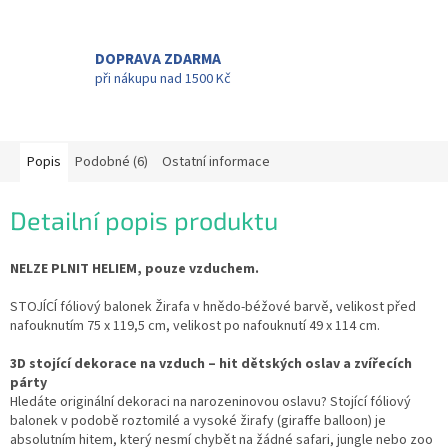
DOPRAVA ZDARMA
při nákupu nad 1500 Kč
Popis
Podobné (6)
Ostatní informace
Detailní popis produktu
NELZE PLNIT HELIEM, pouze vzduchem.
STOJÍCÍ fóliový balonek Žirafa v hnědo-béžové barvě, velikost před
nafouknutím 75 x 119,5 cm, velikost po nafouknutí 49 x 114 cm.
3D stojící dekorace na vzduch – hit dětských oslav a zvířecích
párty
Hledáte originální dekoraci na narozeninovou oslavu? Stojící fóliový
balonek v podobě roztomilé a vysoké žirafy (giraffe balloon) je
absolutním hitem, který nesmí chybět na žádné safari, jungle nebo zoo