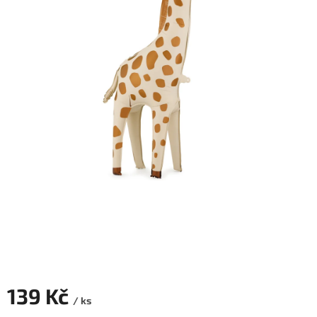
ROZLUČKA
-
SVATBA
BARVY
ČÍSLA
NAŠE
SLUŽBY
PŮJČOVNA
Přihlášení
139 Kč
/ ks