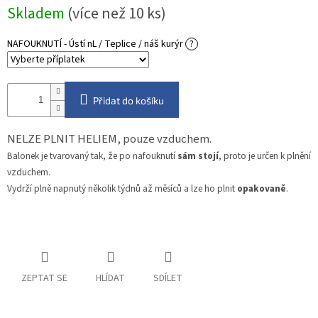
Měrná
Skladem
(více než 10 ks)
cena:
NAFOUKNUTÍ - Ústí nL / Teplice / náš kurýr
?
Přidat do košíku
NELZE PLNIT HELIEM, pouze vzduchem.
Balonek je tvarovaný tak, že po nafouknutí
sám stojí
, proto je určen k plnění
vzduchem.
Vydrží plně napnutý několik týdnů až měsíců a lze ho plnit
opakovaně
.
ZEPTAT SE
HLÍDAT
SDÍLET