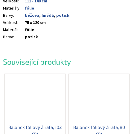
Velikosti
:
111 - 140 cm
Materiály
:
fólie
Barvy
:
béžová
,
hnědá
,
potisk
Velikost
:
75 x 120 cm
Materiál
:
fólie
Barva
:
potisk
Související produkty
Balonek fóliový Žirafa, 102
Balonek fóliový Žirafa, 80
cm
cm