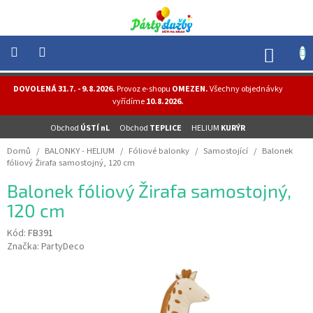
Přejít
na
obsah
NÁK
KOŠÍ
NOVINKY
DOVOLENÁ 31.7. - 9.8.2026.
Provoz e-shopu
OMEZEN.
Všechny objednávky
-
vyřídíme
10.8.2026.
AKCE
Obchod
ÚSTÍ nL
Obchod
TEPLICE
HELIUM
KURÝR
BALONKY
-
Domů
/
BALONKY - HELIUM
/
Fóliové balonky
/
Samostojící
/
Balonek
HELIUM
fóliový Žirafa samostojný, 120 cm
PÁRTY
Balonek fóliový Žirafa samostojný,
-
OSLAVY
120 cm
MASKY
Kód:
FB391
-
Značka:
PartyDeco
KOSTÝMY
TEMATICKÉ
PÁRTY