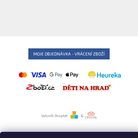
MOJE OBJEDNÁVKA - VRÁCENÍ ZBOŽÍ
Vytvořil Shoptet
&
Copyright 2026
Párty služby DNH
. Všechna práva vyhrazena.