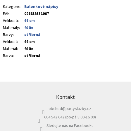
Kategorie
:
Balonkové nápisy
EAN
:
026635331067
Velikosti
:
66 cm
Materiály
:
fólie
Barvy
:
stříbrná
Velikost
:
66 cm
Materiál
:
fólie
Barva
:
stříbrná
Z
á
Kontakt
p
a
obchod
@
partysluzby.cz
t
í
604 542 642 (po-pá 8:00-16:00)
Sledujte nás na Facebooku