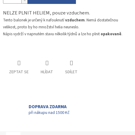
NELZE PLNIT HELIEM, pouze vzduchem.
Tento balonek je určený k nafouknutí
vzduchem
. Nemá dostatečnou
velikost, proto by ho množství helia neuneslo.
Nápis vydrží v napnutém stavu několik týdnů a lze ho plnit
opakovaně
.
ZEPTAT SE
HLÍDAT
SDÍLET
DOPRAVA ZDARMA
při nákupu nad 1500 Kč