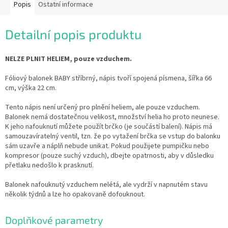
Popis
Ostatní informace
Detailní popis produktu
NELZE PLNIT HELIEM, pouze vzduchem.
Fóliový balonek BABY stříbrný, nápis tvoří spojená písmena, šířka 66
cm, výška 22 cm.
Tento nápis není určený pro plnění heliem, ale pouze vzduchem.
Balonek nemá dostatečnou velikost, množství helia ho proto neunese.
K jeho nafouknutí můžete použít brčko (je součástí balení). Nápis má
samouzavíratelný ventil, tzn. že po vytažení brčka se vstup do balonku
sám uzavře a náplň nebude unikat. Pokud použijete pumpičku nebo
kompresor (pouze suchý vzduch), dbejte opatrnosti, aby v důsledku
přetlaku nedošlo k prasknutí.
Balonek nafouknutý vzduchem nelétá, ale vydrží v napnutém stavu
několik týdnů a lze ho opakovaně dofouknout.
Doplňkové parametry