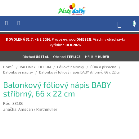
Přejít
na
obsah
NÁK
KOŠÍ
NOVINKY
DOVOLENÁ 31.7. - 9.8.2026.
Provoz e-shopu
OMEZEN.
Všechny objednávky
-
vyřídíme
10.8.2026.
AKCE
Obchod
ÚSTÍ nL
Obchod
TEPLICE
HELIUM
KURÝR
BALONKY
-
Domů
/
BALONKY - HELIUM
/
Fóliové balonky
/
Čísla a písmena
/
HELIUM
Balonkové nápisy
/
Balonkový fóliový nápis BABY stříbrný, 66 x 22 cm
PÁRTY
Balonkový fóliový nápis BABY
-
OSLAVY
stříbrný, 66 x 22 cm
MASKY
Kód:
33106
-
Značka:
Amscan / Riethmüller
KOSTÝMY
TEMATICKÉ
PÁRTY