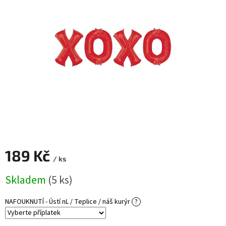
ROZLUČKA
-
SVATBA
BARVY
ČÍSLA
NAŠE
SLUŽBY
PŮJČOVNA
Přihlášení
189 Kč
/ ks
Měrná
Skladem
(5 ks)
cena:
NAFOUKNUTÍ - Ústí nL / Teplice / náš kurýr
?