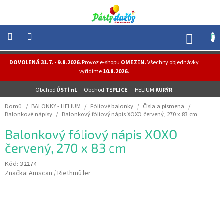
Přejít
na
obsah
NÁK
KOŠÍ
NOVINKY
DOVOLENÁ 31.7. - 9.8.2026.
Provoz e-shopu
OMEZEN.
Všechny objednávky
-
vyřídíme
10.8.2026.
AKCE
Obchod
ÚSTÍ nL
Obchod
TEPLICE
HELIUM
KURÝR
BALONKY
-
Domů
/
BALONKY - HELIUM
/
Fóliové balonky
/
Čísla a písmena
/
HELIUM
Balonkové nápisy
/
Balonkový fóliový nápis XOXO červený, 270 x 83 cm
PÁRTY
Balonkový fóliový nápis XOXO
-
OSLAVY
červený, 270 x 83 cm
MASKY
Kód:
32274
-
Značka:
Amscan / Riethmüller
KOSTÝMY
TEMATICKÉ
PÁRTY