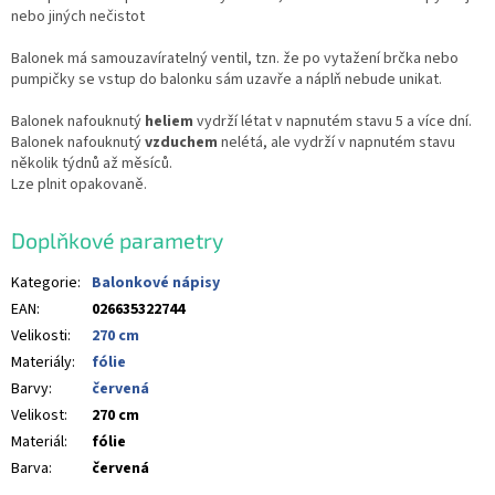
nebo jiných nečistot
Balonek má samouzavíratelný ventil, tzn. že po vytažení brčka nebo
pumpičky se vstup do balonku sám uzavře a náplň nebude unikat.
Balonek nafouknutý
heliem
vydrží létat v napnutém stavu 5 a více dní.
Balonek nafouknutý
vzduchem
nelétá, ale vydrží v napnutém stavu
několik týdnů až měsíců.
Lze plnit opakovaně.
Doplňkové parametry
Kategorie
:
Balonkové nápisy
EAN
:
026635322744
Velikosti
:
270 cm
Materiály
:
fólie
Barvy
:
červená
Velikost
:
270 cm
Materiál
:
fólie
Barva
:
červená