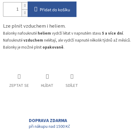
Přidat do košíku
Lze plnit vzduchem i heliem.
Balonky nafouknuté
heliem
vydrží létat v napnutém stavu
5 a více dní
.
Nafouknuté
vzduchem
nelétají, ale vydrží napnuté několik týdnů až měsíců.
Balonky je možné plnit
opakovaně
.
ZEPTAT SE
HLÍDAT
SDÍLET
DOPRAVA ZDARMA
při nákupu nad 1500 Kč