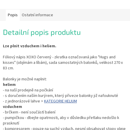
Popis
Ostatní informace
Detailní popis produktu
Lze plnit vzduchem i heliem.
Fóliový nápis XOXO červený - zkratka označovaná jako "Hugs and
kisses" (objímám a líbám), sada samostatných balonků, velikost 270 x
83 cm.
Balonky je možné naplnit:
heliem
- na naší prodejně na počkání
- s doručením naším kurýrem, který přiveze balonky již nafouknuté
- z jednorázové lahve >
KATEGORIE HELIUM
vzduchem
- brčkem - není součástí balení
- pumpičkou - dbejte opatrnosti, aby v důsledku přetlaku nedošlo k
prasknutí
- kompresorem - pouze na suchý vzduch, nesmí obsahovat stopy oleje