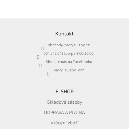
Z
á
Kontakt
p
a
obchod
@
partysluzby.cz
t
í
604 542 642 (po-pá 8:00-16:00)
Sledujte nás na Facebooku
party_sluzby_dnh
E-SHOP
Skladové zásoby
DOPRAVA A PLATBA
Vrácení zboží