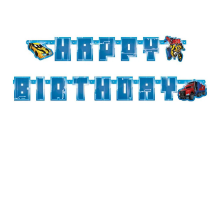
ROZLUČKA
-
SVATBA
BARVY
ČÍSLA
NAŠE
SLUŽBY
PŮJČOVNA
Přihlášení