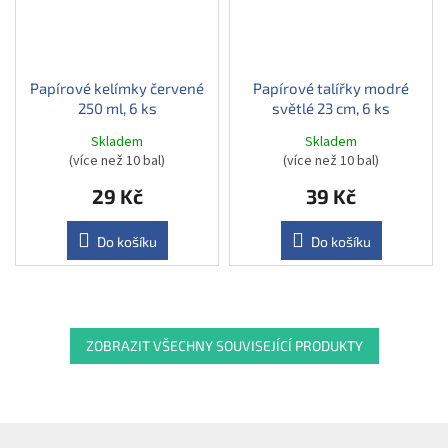
Papírové kelímky červené
Papírové talířky modré
250 ml, 6 ks
světlé 23 cm, 6 ks
Skladem
Skladem
(více než 10 bal)
(více než 10 bal)
29 Kč
39 Kč
Do košíku
Do košíku
ZOBRAZIT VŠECHNY SOUVISEJÍCÍ PRODUKTY
Z