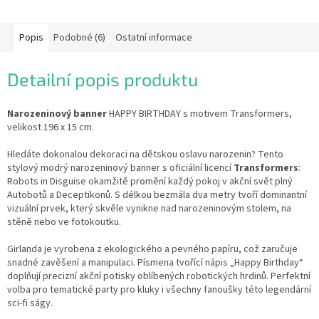
Popis
Podobné (6)
Ostatní informace
Detailní popis produktu
Narozeninový banner
HAPPY BIRTHDAY s motivem Transformers,
velikost 196 x 15 cm.
Hledáte dokonalou dekoraci na dětskou oslavu narozenin? Tento
stylový modrý narozeninový banner s oficiální licencí
Transformers
:
Robots in Disguise okamžitě promění každý pokoj v akční svět plný
Autobotů a Deceptikonů. S délkou bezmála dva metry tvoří dominantní
vizuální prvek, který skvěle vynikne nad narozeninovým stolem, na
stěně nebo ve fotokoutku.
Girlanda je vyrobena z ekologického a pevného papíru, což zaručuje
snadné zavěšení a manipulaci. Písmena tvořící nápis „Happy Birthday“
doplňují precizní akční potisky oblíbených robotických hrdinů. Perfektní
volba pro tematické party pro kluky i všechny fanoušky této legendární
sci-fi ságy.