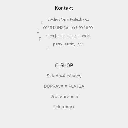
á
Kontakt
p
a
obchod
@
partysluzby.cz
t
í
604 542 642 (po-pá 8:00-16:00)
Sledujte nás na Facebooku
party_sluzby_dnh
E-SHOP
Skladové zásoby
DOPRAVA A PLATBA
Vrácení zboží
Reklamace