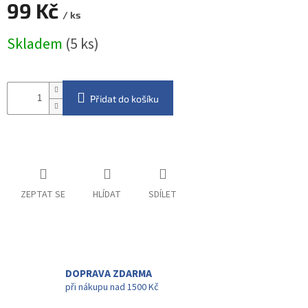
99 Kč
/ ks
Měrná
Skladem
(5 ks)
cena:
Přidat do košíku
ZEPTAT SE
HLÍDAT
SDÍLET
DOPRAVA ZDARMA
při nákupu nad 1500 Kč