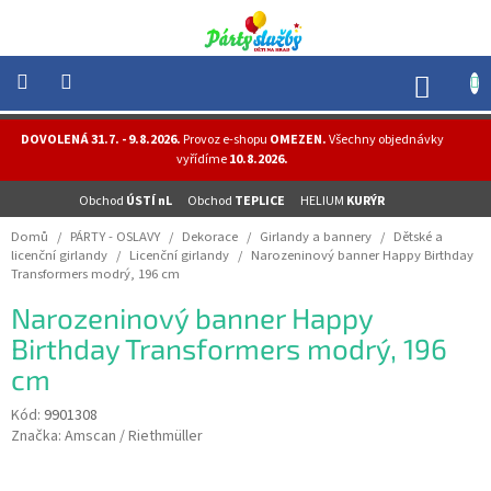
Přejít
na
obsah
NÁK
KOŠÍ
NOVINKY
DOVOLENÁ 31.7. - 9.8.2026.
Provoz e-shopu
OMEZEN.
Všechny objednávky
-
vyřídíme
10.8.2026.
AKCE
Obchod
ÚSTÍ nL
Obchod
TEPLICE
HELIUM
KURÝR
BALONKY
-
Domů
/
PÁRTY - OSLAVY
/
Dekorace
/
Girlandy a bannery
/
Dětské a
HELIUM
licenční girlandy
/
Licenční girlandy
/
Narozeninový banner Happy Birthday
Transformers modrý, 196 cm
PÁRTY
-
Narozeninový banner Happy
OSLAVY
Birthday Transformers modrý, 196
MASKY
cm
-
KOSTÝMY
Kód:
9901308
TEMATICKÉ
Značka:
Amscan / Riethmüller
PÁRTY