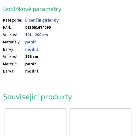
Doplňkové parametry
Kategorie
:
Licenční girlandy
EAN
:
013051674090
Velikosti
:
101 - 200 cm
Materiály
:
papír
Barvy
:
modrá
Velikost
:
196 cm
Materiál
:
papír
Barva
:
modrá
Související produkty