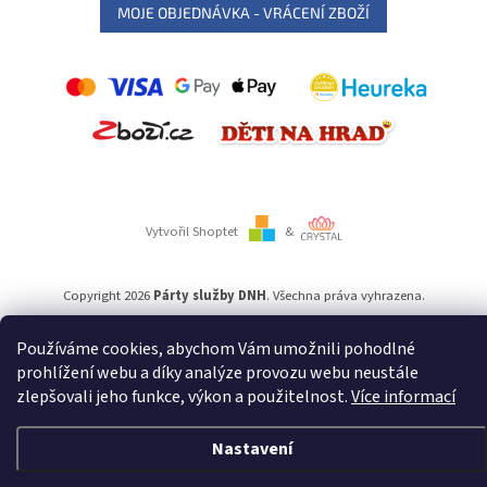
MOJE OBJEDNÁVKA - VRÁCENÍ ZBOŽÍ
Vytvořil Shoptet
&
Copyright 2026
Párty služby DNH
. Všechna práva vyhrazena.
Používáme cookies, abychom Vám umožnili pohodlné
Používáme
ověření věku Adulto
prohlížení webu a díky analýze provozu webu neustále
zlepšovali jeho funkce, výkon a použitelnost.
Více informací
Nastavení