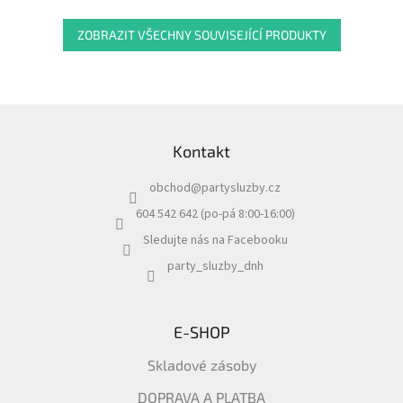
ZOBRAZIT VŠECHNY SOUVISEJÍCÍ PRODUKTY
Z
á
Kontakt
p
a
obchod
@
partysluzby.cz
t
í
604 542 642 (po-pá 8:00-16:00)
Sledujte nás na Facebooku
party_sluzby_dnh
E-SHOP
Skladové zásoby
DOPRAVA A PLATBA