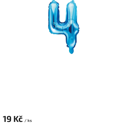
ROZLUČKA
-
SVATBA
BARVY
ČÍSLA
NAŠE
SLUŽBY
PŮJČOVNA
Přihlášení
19 Kč
/ ks