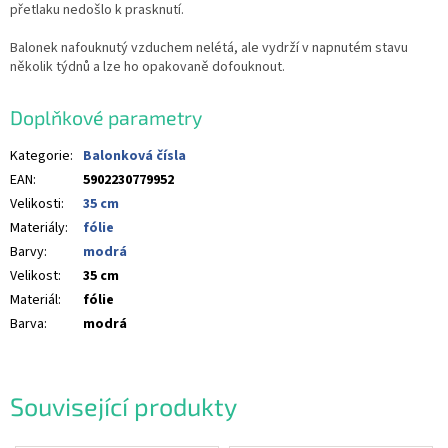
přetlaku nedošlo k prasknutí.
Balonek nafouknutý vzduchem nelétá, ale vydrží v napnutém stavu
několik týdnů a lze ho opakovaně dofouknout.
Doplňkové parametry
Kategorie
:
Balonková čísla
EAN
:
5902230779952
Velikosti
:
35 cm
Materiály
:
fólie
Barvy
:
modrá
Velikost
:
35 cm
Materiál
:
fólie
Barva
:
modrá
Související produkty