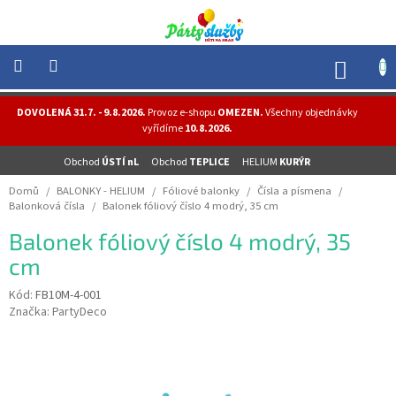
Přejít
na
obsah
NÁK
KOŠÍ
NOVINKY
DOVOLENÁ 31.7. - 9.8.2026.
Provoz e-shopu
OMEZEN.
Všechny objednávky
-
vyřídíme
10.8.2026.
AKCE
Obchod
ÚSTÍ nL
Obchod
TEPLICE
HELIUM
KURÝR
BALONKY
-
Domů
/
BALONKY - HELIUM
/
Fóliové balonky
/
Čísla a písmena
/
HELIUM
Balonková čísla
/
Balonek fóliový číslo 4 modrý, 35 cm
PÁRTY
Balonek fóliový číslo 4 modrý, 35
-
OSLAVY
cm
MASKY
Kód:
FB10M-4-001
-
Značka:
PartyDeco
KOSTÝMY
TEMATICKÉ
PÁRTY