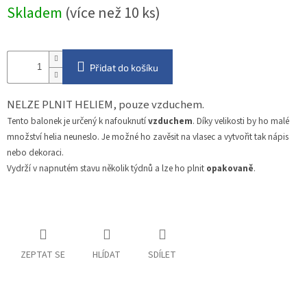
Měrná
Skladem
(více než 10 ks)
cena:
Přidat do košíku
NELZE PLNIT HELIEM, pouze vzduchem.
Tento balonek je určený k nafouknutí
vzduchem
. Díky velikosti by ho malé
množství helia neuneslo. Je možné ho zavěsit na vlasec a vytvořit tak nápis
nebo dekoraci.
Vydrží v napnutém stavu několik týdnů a lze ho plnit
opakovaně
.
ZEPTAT SE
HLÍDAT
SDÍLET