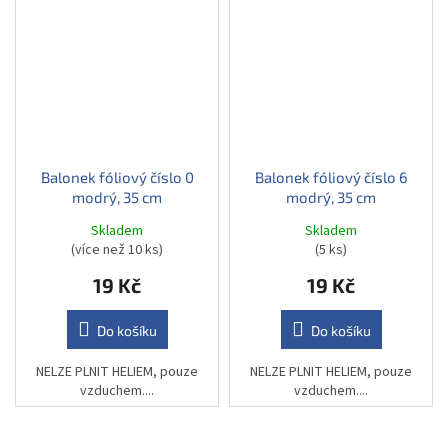
Balonek fóliový číslo 0
Balonek fóliový číslo 6
modrý, 35 cm
modrý, 35 cm
Skladem
Skladem
(více než 10 ks)
(5 ks)
19 Kč
19 Kč
Do košíku
Do košíku
NELZE PLNIT HELIEM, pouze
NELZE PLNIT HELIEM, pouze
vzduchem....
vzduchem....