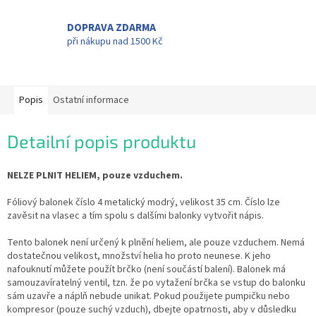
DOPRAVA ZDARMA
při nákupu nad 1500 Kč
Popis
Ostatní informace
Detailní popis produktu
NELZE PLNIT HELIEM, pouze vzduchem.
Fóliový balonek číslo 4 metalický modrý, velikost 35 cm. Číslo lze
zavěsit na vlasec a tím spolu s dalšími balonky vytvořit nápis.
Tento balonek není určený k plnění heliem, ale pouze vzduchem. Nemá
dostatečnou velikost, množství helia ho proto neunese. K jeho
nafouknutí můžete použít brčko (není součástí balení). Balonek má
samouzavíratelný ventil, tzn. že po vytažení brčka se vstup do balonku
sám uzavře a náplň nebude unikat. Pokud použijete pumpičku nebo
kompresor (pouze suchý vzduch), dbejte opatrnosti, aby v důsledku