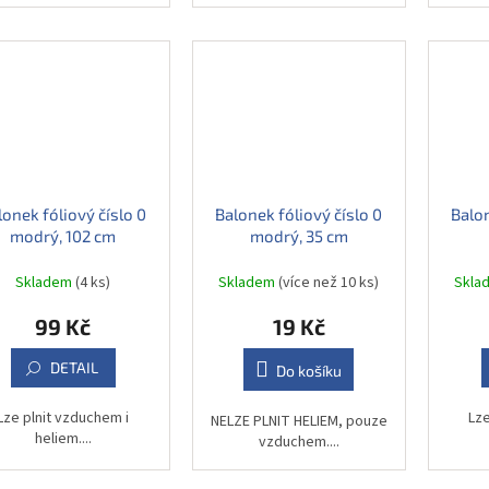
lonek fóliový číslo 0
Balonek fóliový číslo 0
Balon
modrý, 102 cm
modrý, 35 cm
Skladem
(4 ks)
Skladem
(více než 10 ks)
Skla
99 Kč
19 Kč
DETAIL
Do košíku
Lze plnit vzduchem i
Lze
NELZE PLNIT HELIEM, pouze
heliem....
vzduchem....