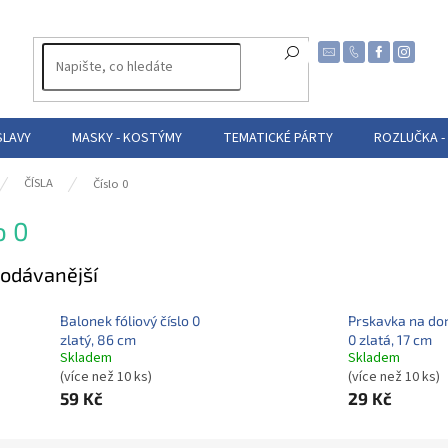
SLAVY
MASKY - KOSTÝMY
TEMATICKÉ PÁRTY
ROZLUČKA -
ČÍSLA
Číslo 0
o 0
odávanější
Balonek fóliový číslo 0
Prskavka na dor
zlatý, 86 cm
0 zlatá, 17 cm
Skladem
Skladem
(více než 10 ks)
(více než 10 ks)
59 Kč
29 Kč