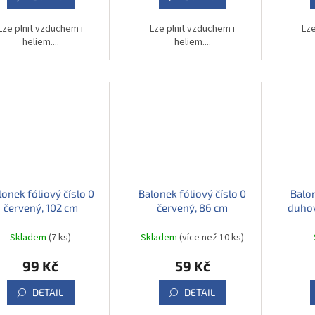
Lze plnit vzduchem i
Lze plnit vzduchem i
Lze
heliem....
heliem....
lonek fóliový číslo 0
Balonek fóliový číslo 0
Balon
červený, 102 cm
červený, 86 cm
duhov
Skladem
(7 ks)
Skladem
(více než 10 ks)
99 Kč
59 Kč
DETAIL
DETAIL