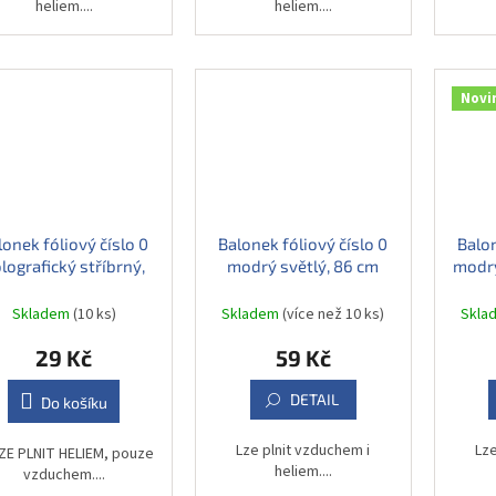
heliem....
heliem....
Novi
lonek fóliový číslo 0
Balonek fóliový číslo 0
Balon
lografický stříbrný,
modrý světlý, 86 cm
modrý
35 cm
Skladem
(10 ks)
Skladem
(více než 10 ks)
Skla
29 Kč
59 Kč
DETAIL
Do košíku
Lze plnit vzduchem i
Lze
ZE PLNIT HELIEM, pouze
heliem....
vzduchem....