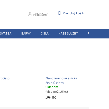
NÁKUPNÍ
Prázdný košík
Přihlášení
KOŠÍK
 SVATBA
BARVY
ČÍSLA
NAŠE SLUŽBY
PŮJČOVNA
t číslo
Narozeninová svíčka
číslo 0 zlatá
Skladem
(více než 10 ks)
34 Kč