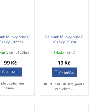
ek fóliový číslo 0
Balonek fóliový číslo 0
ůžový, 102 cm
růžový, 35 cm
dem
(více než 10 ks)
Skladem
(8 ks)
99 Kč
19 Kč
DETAIL
Do košíku
 plnit vzduchem i
NELZE PLNIT HELIEM, pouze
heliem....
vzduchem....