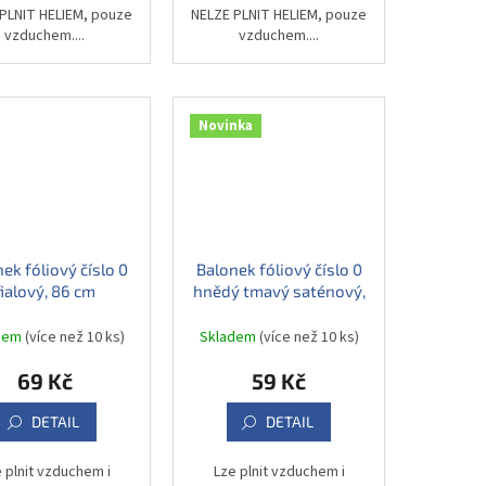
PLNIT HELIEM, pouze
NELZE PLNIT HELIEM, pouze
vzduchem....
vzduchem....
Novinka
ek fóliový číslo 0
Balonek fóliový číslo 0
fialový, 86 cm
hnědý tmavý saténový,
86 cm
dem
(více než 10 ks)
Skladem
(více než 10 ks)
69 Kč
59 Kč
DETAIL
DETAIL
 plnit vzduchem i
Lze plnit vzduchem i