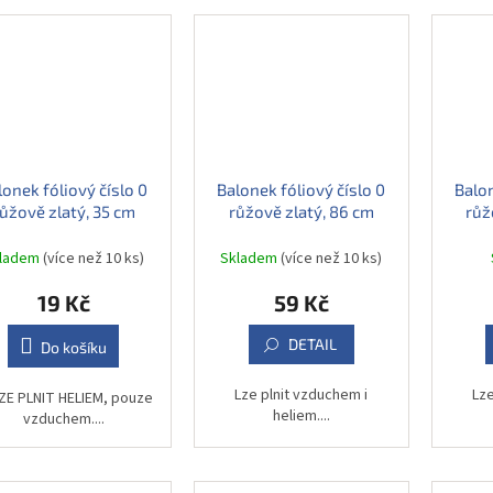
lonek fóliový číslo 0
Balonek fóliový číslo 0
Balon
ůžově zlatý, 35 cm
růžově zlatý, 86 cm
růž
kladem
(více než 10 ks)
Skladem
(více než 10 ks)
19 Kč
59 Kč
DETAIL
Do košíku
Lze plnit vzduchem i
Lze
ZE PLNIT HELIEM, pouze
heliem....
vzduchem....