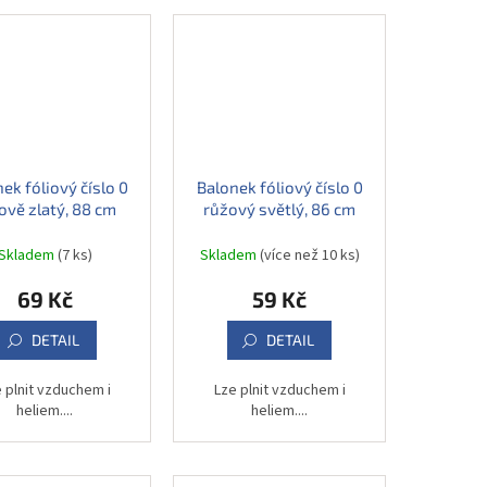
ek fóliový číslo 0
Balonek fóliový číslo 0
ově zlatý, 88 cm
růžový světlý, 86 cm
Skladem
(7 ks)
Skladem
(více než 10 ks)
69 Kč
59 Kč
DETAIL
DETAIL
 plnit vzduchem i
Lze plnit vzduchem i
heliem....
heliem....