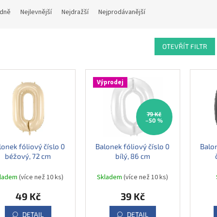
dně
Nejlevnější
Nejdražší
Nejprodávanější
OTEVŘÍT FILTR
Výprodej
79 Kč
–50 %
lonek fóliový číslo 0
Balonek fóliový číslo 0
Balon
béžový, 72 cm
bílý, 86 cm
kladem
(více než 10 ks)
Skladem
(více než 10 ks)
49 Kč
39 Kč
DETAIL
DETAIL