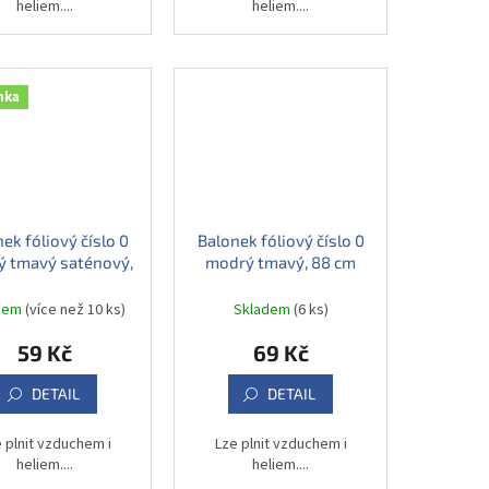
heliem....
heliem....
nka
ek fóliový číslo 0
Balonek fóliový číslo 0
 tmavý saténový,
modrý tmavý, 88 cm
86 cm
dem
(více než 10 ks)
Skladem
(6 ks)
59 Kč
69 Kč
DETAIL
DETAIL
 plnit vzduchem i
Lze plnit vzduchem i
heliem....
heliem....