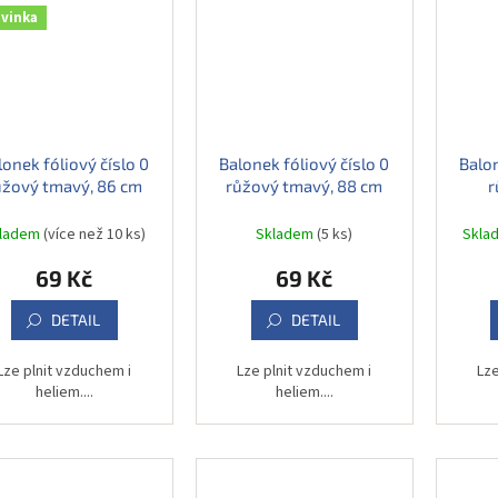
vinka
lonek fóliový číslo 0
Balonek fóliový číslo 0
Balon
ůžový tmavý, 86 cm
růžový tmavý, 88 cm
r
kladem
(více než 10 ks)
Skladem
(5 ks)
Skla
69 Kč
69 Kč
DETAIL
DETAIL
Lze plnit vzduchem i
Lze plnit vzduchem i
Lze
heliem....
heliem....