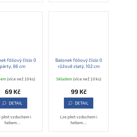
ek fóliový číslo 0
Balonek fóliový číslo 0
párty, 86 cm
růžově zlatý, 102 cm
dem
(více než 10 ks)
Skladem
(více než 10 ks)
69 Kč
99 Kč
DETAIL
DETAIL
 plnit vzduchem i
Lze plnit vzduchem i
heliem....
heliem....