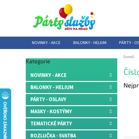
Přejít
na
obsah
NOVINKY - AKCE
BALONKY - HELIUM
PÁRTY - O
Domů
Přeskočit
Kategorie
P
kategorie
Čísl
o
NOVINKY - AKCE
s
Nejpr
t
BALONKY - HELIUM
r
a
PÁRTY - OSLAVY
n
MASKY - KOSTÝMY
n
í
TEMATICKÉ PÁRTY
p
a
ROZLUČKA - SVATBA