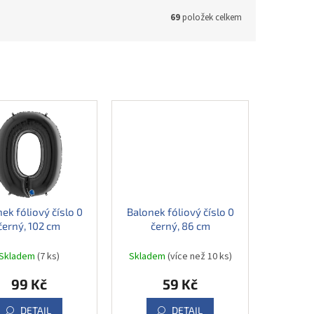
69
položek celkem
ek fóliový číslo 0
Balonek fóliový číslo 0
černý, 102 cm
černý, 86 cm
Skladem
(7 ks)
Skladem
(více než 10 ks)
99 Kč
59 Kč
DETAIL
DETAIL