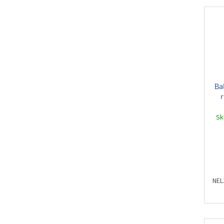
Ba
r
S
NEL