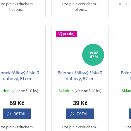
Lze plnit vzduchem i
Lze plnit vzduchem i
NELZE 
heliem....
heliem....
Výprodej
119 Kč
–67 %
lonek fóliový číslo 0
Balonek fóliový číslo 0
Balon
duhový, 81 cm
duhový, 87 cm
kladem
(více než 10 ks)
Skladem
(více než 10 ks)
Skla
69 Kč
39 Kč
DETAIL
DETAIL
Lze plnit vzduchem i
Lze plnit vzduchem i
Lze