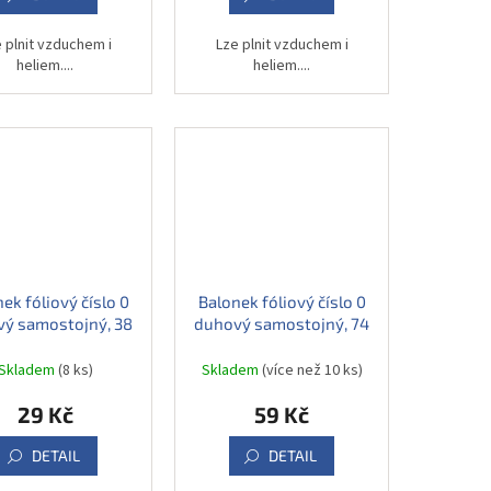
 plnit vzduchem i
Lze plnit vzduchem i
heliem....
heliem....
ek fóliový číslo 0
Balonek fóliový číslo 0
ý samostojný, 38
duhový samostojný, 74
cm
cm
Skladem
(8 ks)
Skladem
(více než 10 ks)
29 Kč
59 Kč
DETAIL
DETAIL