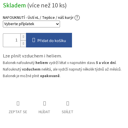
Měrná
Skladem
(více než 10 ks)
cena:
NAFOUKNUTÍ - Ústí nL / Teplice / náš kurýr
?
Přidat do košíku
Lze plnit vzduchem i heliem.
Balonek nafouknutý
heliem
vydrží létat v napnutém stavu
5 a více dní
.
Nafouknutý
vzduchem
nelétá, ale vydrží napnutý několik týdnů až měsíců.
Balonek je možné plnit
opakovaně
.
ZEPTAT SE
HLÍDAT
SDÍLET