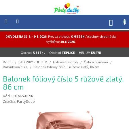
Přejít
na
obsah
NÁK
KOŠÍ
NOVINKY
DOVOLENÁ 31.7. - 9.8.2026.
Provoz e-shopu
OMEZEN.
Všechny objednávky
-
vyřídíme
10.8.2026.
AKCE
Obchod
ÚSTÍ nL
Obchod
TEPLICE
HELIUM
KURÝR
BALONKY
-
Domů
/
BALONKY - HELIUM
/
Fóliové balonky
/
Čísla a písmena
/
HELIUM
Balonková čísla
/
Balonek fóliový číslo 5 růžově zlatý, 86 cm
PÁRTY
Balonek fóliový číslo 5 růžově zlatý,
-
OSLAVY
86 cm
MASKY
Kód:
FB1M-5-019R
-
Značka:
PartyDeco
KOSTÝMY
TEMATICKÉ
PÁRTY