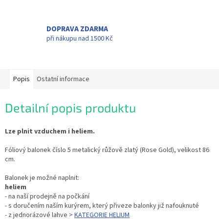
DOPRAVA ZDARMA
při nákupu nad 1500 Kč
Popis
Ostatní informace
Detailní popis produktu
Lze plnit vzduchem i heliem.
Fóliový balonek číslo 5 metalický růžově zlatý (Rose Gold), velikost 86
cm.
Balonek je možné naplnit:
heliem
- na naší prodejně na počkání
- s doručením naším kurýrem, který přiveze balonky již nafouknuté
- z jednorázové lahve >
KATEGORIE HELIUM