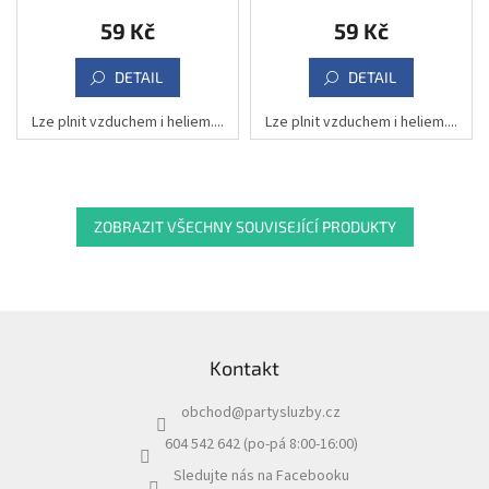
59 Kč
59 Kč
DETAIL
DETAIL
Lze plnit vzduchem i heliem....
Lze plnit vzduchem i heliem....
ZOBRAZIT VŠECHNY SOUVISEJÍCÍ PRODUKTY
Z
á
Kontakt
p
a
obchod
@
partysluzby.cz
t
í
604 542 642 (po-pá 8:00-16:00)
Sledujte nás na Facebooku