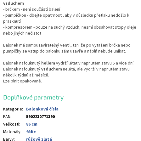
vzduchem
- brčkem - není součástí balení
- pumpičkou - dbejte opatrnosti, aby v důsledku přetlaku nedošlo k
prasknutí
- kompresorem - pouze na suchý vzduch, nesmí obsahovat stopy oleje
nebo jiných nečistot
Balonek má samouzavíratelný ventil, tzn. že po vytažení brčka nebo
pumpičky se vstup do balonku sám uzavře a náplň nebude unikat.
Balonek nafouknutý
heliem
vydrží létat v napnutém stavu 5 a více dní.
Balonek nafouknutý
vzduchem
nelétá, ale vydrží v napnutém stavu
několik týdnů až měsíců.
Lze plnit opakovaně.
Doplňkové parametry
Kategorie
:
Balonková čísla
EAN
:
5902230771390
Velikosti
:
86 cm
Materiály
:
fólie
Barvy
:
růžově zlatá