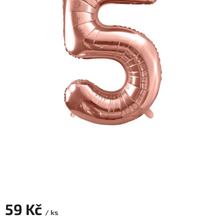
ROZLUČKA
-
SVATBA
BARVY
ČÍSLA
NAŠE
SLUŽBY
PŮJČOVNA
Přihlášení
59 Kč
/ ks