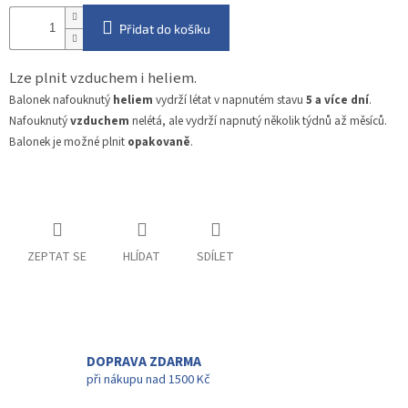
Přidat do košíku
Lze plnit vzduchem i heliem.
Balonek nafouknutý
heliem
vydrží létat v napnutém stavu
5 a více dní
.
Nafouknutý
vzduchem
nelétá, ale vydrží napnutý několik týdnů až měsíců.
Balonek je možné plnit
opakovaně
.
ZEPTAT SE
HLÍDAT
SDÍLET
DOPRAVA ZDARMA
při nákupu nad 1500 Kč