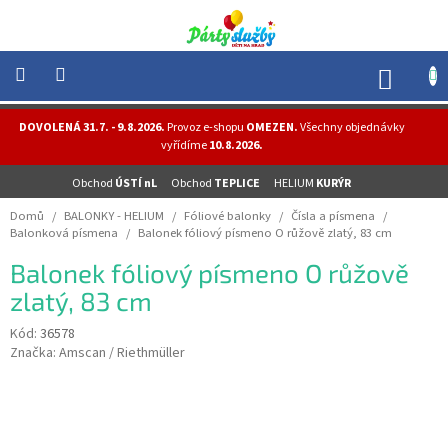
Přejít
na
obsah
NÁK
KOŠÍ
NOVINKY
DOVOLENÁ 31.7. - 9.8.2026.
Provoz e-shopu
OMEZEN.
Všechny objednávky
-
vyřídíme
10.8.2026.
AKCE
Obchod
ÚSTÍ nL
Obchod
TEPLICE
HELIUM
KURÝR
BALONKY
-
Domů
/
BALONKY - HELIUM
/
Fóliové balonky
/
Čísla a písmena
/
HELIUM
Balonková písmena
/
Balonek fóliový písmeno O růžově zlatý, 83 cm
PÁRTY
Balonek fóliový písmeno O růžově
-
OSLAVY
zlatý, 83 cm
MASKY
Kód:
36578
-
Značka:
Amscan / Riethmüller
KOSTÝMY
TEMATICKÉ
PÁRTY