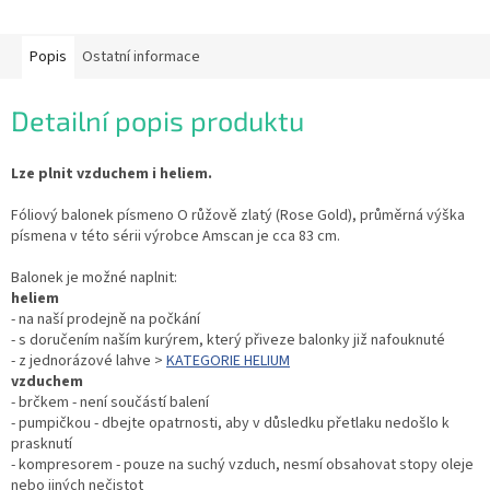
Popis
Ostatní informace
Detailní popis produktu
Lze plnit vzduchem i heliem.
Fóliový balonek písmeno O růžově zlatý (Rose Gold), průměrná výška
písmena v této sérii výrobce Amscan je cca 83 cm.
Balonek je možné naplnit:
heliem
- na naší prodejně na počkání
- s doručením naším kurýrem, který přiveze balonky již nafouknuté
- z jednorázové lahve >
KATEGORIE HELIUM
vzduchem
- brčkem - není součástí balení
- pumpičkou - dbejte opatrnosti, aby v důsledku přetlaku nedošlo k
prasknutí
- kompresorem - pouze na suchý vzduch, nesmí obsahovat stopy oleje
nebo jiných nečistot