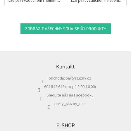
Lze plnit vzduchem i heliem....
Lze plnit vzduchem i heliem....
ZOBRAZIT VŠECHNY SOUVISEJÍCÍ PRODUKTY
Z
á
Kontakt
p
a
obchod
@
partysluzby.cz
t
í
604 542 642 (po-pá 8:00-16:00)
Sledujte nás na Facebooku
party_sluzby_dnh
E-SHOP