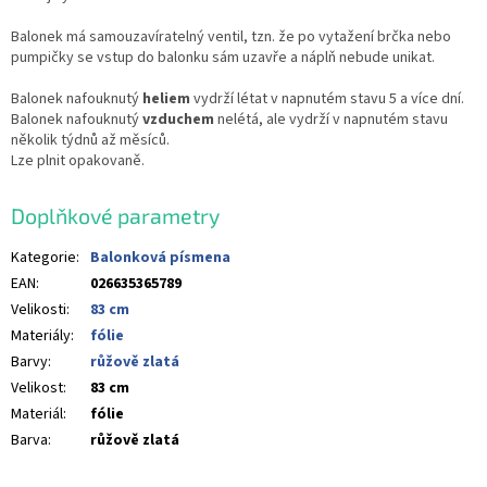
Balonek má samouzavíratelný ventil, tzn. že po vytažení brčka nebo
pumpičky se vstup do balonku sám uzavře a náplň nebude unikat.
Balonek nafouknutý
heliem
vydrží létat v napnutém stavu 5 a více dní.
Balonek nafouknutý
vzduchem
nelétá, ale vydrží v napnutém stavu
několik týdnů až měsíců.
Lze plnit opakovaně.
Doplňkové parametry
Kategorie
:
Balonková písmena
EAN
:
026635365789
Velikosti
:
83 cm
Materiály
:
fólie
Barvy
:
růžově zlatá
Velikost
:
83 cm
Materiál
:
fólie
Barva
:
růžově zlatá