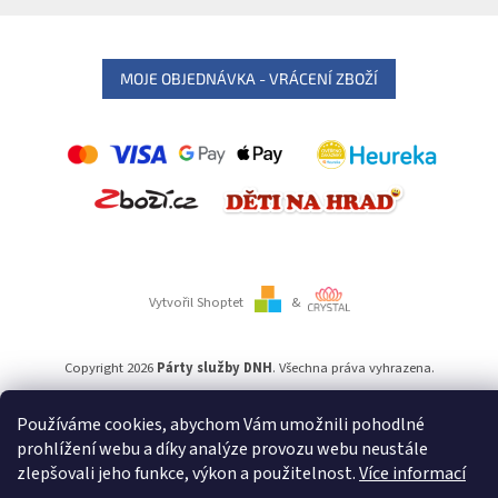
MOJE OBJEDNÁVKA - VRÁCENÍ ZBOŽÍ
Vytvořil Shoptet
&
Copyright 2026
Párty služby DNH
. Všechna práva vyhrazena.
Používáme cookies, abychom Vám umožnili pohodlné
Používáme
ověření věku Adulto
prohlížení webu a díky analýze provozu webu neustále
zlepšovali jeho funkce, výkon a použitelnost.
Více informací