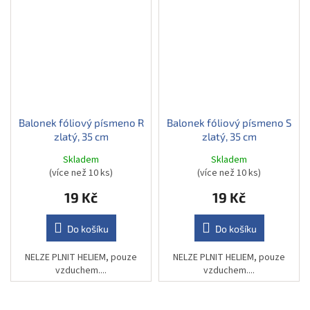
Balonek fóliový písmeno R
Balonek fóliový písmeno S
zlatý, 35 cm
zlatý, 35 cm
Skladem
Skladem
(více než 10 ks)
(více než 10 ks)
19 Kč
19 Kč
Do košíku
Do košíku
NELZE PLNIT HELIEM, pouze
NELZE PLNIT HELIEM, pouze
vzduchem....
vzduchem....