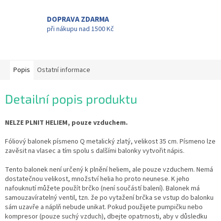
DOPRAVA ZDARMA
při nákupu nad 1500 Kč
Popis
Ostatní informace
Detailní popis produktu
NELZE PLNIT HELIEM, pouze vzduchem.
Fóliový balonek písmeno Q metalický zlatý, velikost 35 cm. Písmeno lze
zavěsit na vlasec a tím spolu s dalšími balonky vytvořit nápis.
Tento balonek není určený k plnění heliem, ale pouze vzduchem. Nemá
dostatečnou velikost, množství helia ho proto neunese. K jeho
nafouknutí můžete použít brčko (není součástí balení). Balonek má
samouzavíratelný ventil, tzn. že po vytažení brčka se vstup do balonku
sám uzavře a náplň nebude unikat. Pokud použijete pumpičku nebo
kompresor (pouze suchý vzduch), dbejte opatrnosti, aby v důsledku