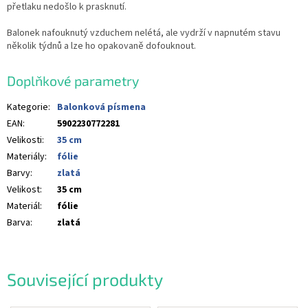
přetlaku nedošlo k prasknutí.
Balonek nafouknutý vzduchem nelétá, ale vydrží v napnutém stavu
několik týdnů a lze ho opakovaně dofouknout.
Doplňkové parametry
Kategorie
:
Balonková písmena
EAN
:
5902230772281
Velikosti
:
35 cm
Materiály
:
fólie
Barvy
:
zlatá
Velikost
:
35 cm
Materiál
:
fólie
Barva
:
zlatá
Související produkty