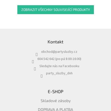
ZOBRAZIT VŠECHNY SOUVISEJÍCÍ PRODUKTY
Z
á
Kontakt
p
a
obchod
@
partysluzby.cz
t
í
604 542 642 (po-pá 8:00-16:00)
Sledujte nás na Facebooku
party_sluzby_dnh
E-SHOP
Skladové zásoby
DOPRAVA A PLATBA