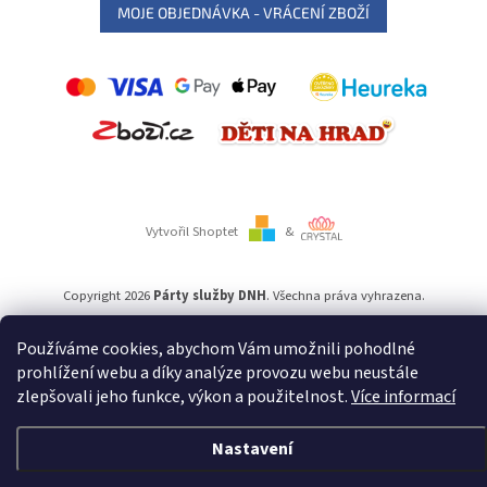
MOJE OBJEDNÁVKA - VRÁCENÍ ZBOŽÍ
Vytvořil Shoptet
&
Copyright 2026
Párty služby DNH
. Všechna práva vyhrazena.
Používáme cookies, abychom Vám umožnili pohodlné
Používáme
ověření věku Adulto
prohlížení webu a díky analýze provozu webu neustále
zlepšovali jeho funkce, výkon a použitelnost.
Více informací
Nastavení