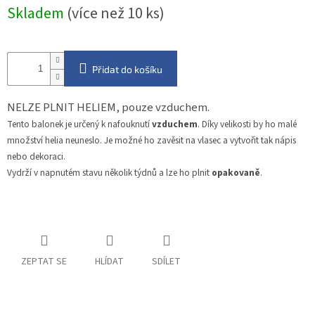
Měrná
Skladem
(více než 10 ks)
cena:
Přidat do košíku
NELZE PLNIT HELIEM, pouze vzduchem.
Tento balonek je určený k nafouknutí
vzduchem
. Díky velikosti by ho malé
množství helia neuneslo. Je možné ho zavěsit na vlasec a vytvořit tak nápis
nebo dekoraci.
Vydrží v napnutém stavu několik týdnů a lze ho plnit
opakovaně
.
ZEPTAT SE
HLÍDAT
SDÍLET