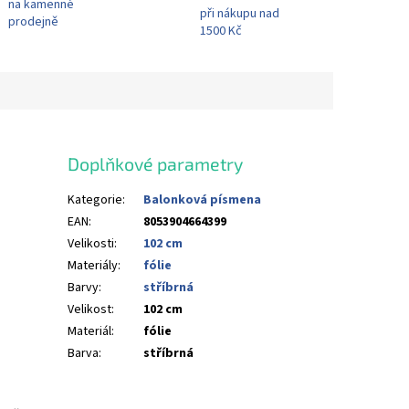
na kamenné
při nákupu nad
prodejně
1500 Kč
Doplňkové parametry
Kategorie
:
Balonková písmena
EAN
:
8053904664399
Velikosti
:
102 cm
Materiály
:
fólie
Barvy
:
stříbrná
Velikost
:
102 cm
Materiál
:
fólie
Barva
:
stříbrná