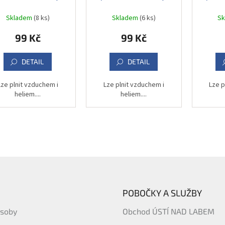
102 cm
102 cm
Skladem
(8 ks)
Skladem
(6 ks)
S
99 Kč
99 Kč
DETAIL
DETAIL
Lze plnit vzduchem i
Lze plnit vzduchem i
Lze p
heliem....
heliem....
POBOČKY A SLUŽBY
ásoby
Obchod ÚSTÍ NAD LABEM