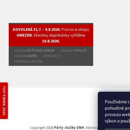
DOVOLENÁ 31.7. - 9.8.2026.
Provoz e-shopu
OMEZEN.
Všechny objednávky vyřídíme
10.8.2026.
Obchod
ÚSTÍ NAD LABEM
Obchod
TEPLICE
HELIUM
KURÝR
KONTAKTY
DOPRAVA A PLATBA
TOP FIRMA 2025
Používáme c
pohodlné pro
provozu webu
výkon a použ
Copyright 2026
Párty služby DNH
. Všechna práva vyhrazena.