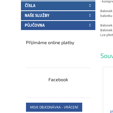
- kompr
ČÍSLA
Balonek 
NAŠE SLUŽBY
balonku 
PŮJČOVNA
Balonek
Balonek
Lze plni
Přijímáme online platby
Souv
Facebook
MOJE OBJEDNÁVKA - VRÁCENÍ
p