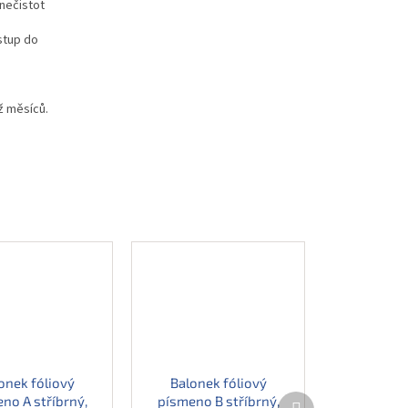
nečistot
stup do
ž měsíců.
onek fóliový
Balonek fóliový
Další
no A stříbrný,
písmeno B stříbrný,