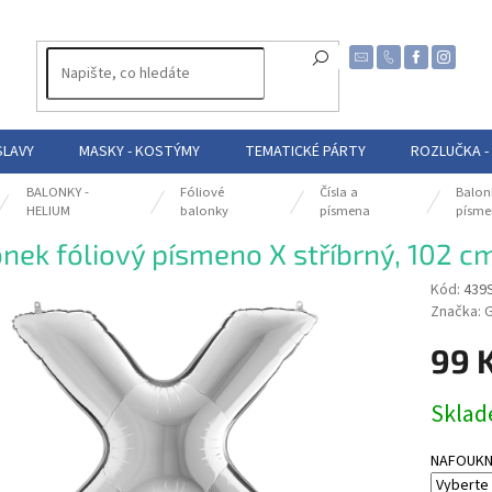
SLAVY
MASKY - KOSTÝMY
TEMATICKÉ PÁRTY
ROZLUČKA -
BALONKY -
Fóliové
Čísla a
Balon
HELIUM
balonky
písmena
písme
nek fóliový písmeno X stříbrný, 102 c
Kód:
439
Značka:
99 
Měrná
Skla
cena:
NAFOUKNUT