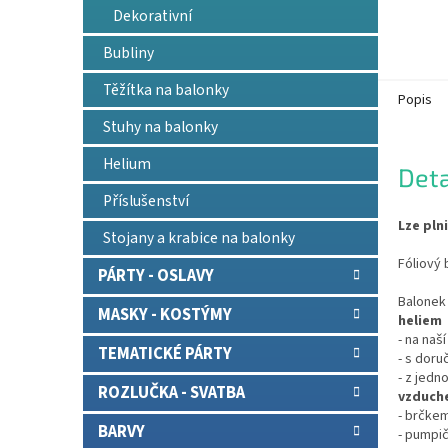
Dekorativní
Bubliny
Těžítka na balonky
Popis
Stuhy na balonky
Helium
Deta
Příslušenství
Lze pln
Stojany a krabice na balonky
Fóliový 
PÁRTY - OSLAVY
Balonek 
MASKY - KOSTÝMY
heliem
- na naš
TEMATICKÉ PÁRTY
- s doru
- z jedn
ROZLUČKA - SVATBA
vzduch
- brčkem
BARVY
- pumpič