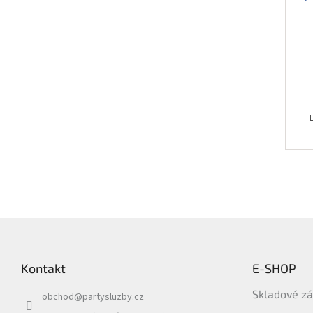
Z
á
p
Kontakt
E-SHOP
a
t
Skladové z
obchod
@
partysluzby.cz
í