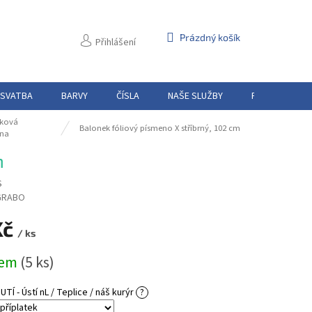
NÁKUPNÍ
Prázdný košík
Přihlášení
KOŠÍK
 SVATBA
BARVY
ČÍSLA
NAŠE SLUŽBY
PŮJČOVNA
ková
Balonek fóliový písmeno X stříbrný, 102 cm
na
m
S
GRABO
Kč
/ ks
dem
(5 ks)
Í - Ústí nL / Teplice / náš kurýr
?