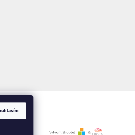
ouhlasím
Vytvořil Shoptet
&