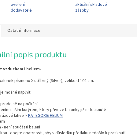
ověření
aktuální skladové
dodavatelé
zásoby
Ostatní informace
ilní popis produktu
it vzduchem i heliem.
balonek písmeno X stříbrný (Silver), velikost 102 cm.
je možné naplnit:
í prodejně na počkání
čením naším kurýrem, který přiveze balonky již nafouknuté
orázové lahve >
KATEGORIE HELIUM
em
 - není součástí balení
kou - dbejte opatrnosti, aby v důsledku přetlaku nedošlo k prasknutí