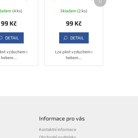
produkt
102 cm
102 cm
kladem
(4 ks)
Skladem
(2 ks)
99 Kč
99 Kč
DETAIL
DETAIL
lnit vzduchem i
Lze plnit vzduchem i
heliem....
heliem....
Informace pro vás
Kontaktní informace
Obchodní podmínky