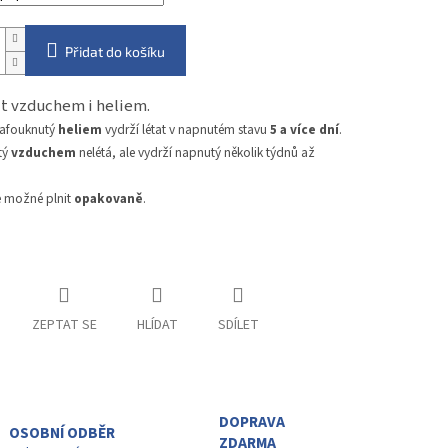
Přidat do košíku
nit vzduchem i heliem.
nafouknutý
heliem
vydrží létat v napnutém stavu
5 a více dní
.
tý
vzduchem
nelétá, ale vydrží napnutý několik týdnů až
e možné plnit
opakovaně
.
ZEPTAT SE
HLÍDAT
SDÍLET
DOPRAVA
OSOBNÍ ODBĚR
ZDARMA