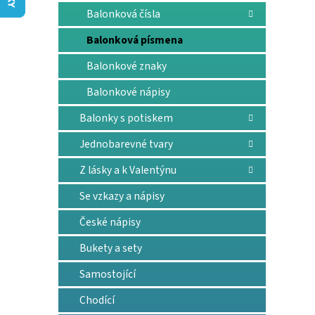
n
Balonková čísla
e
l
Balonková písmena
Balonkové znaky
Balonkové nápisy
Balonky s potiskem
Jednobarevné tvary
Z lásky a k Valentýnu
Se vzkazy a nápisy
České nápisy
Bukety a sety
Samostojící
Chodící