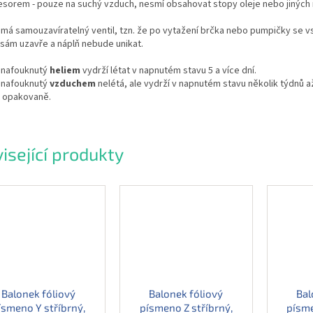
esorem - pouze na suchý vzduch, nesmí obsahovat stopy oleje nebo jiných 
má samouzavíratelný ventil, tzn. že po vytažení brčka nebo pumpičky se v
sám uzavře a náplň nebude unikat.
 nafouknutý
heliem
vydrží létat v napnutém stavu 5 a více dní.
 nafouknutý
vzduchem
nelétá, ale vydrží v napnutém stavu několik týdnů a
t opakovaně.
isející produkty
Balonek fóliový
Balonek fóliový
Bal
ísmeno Y stříbrný,
písmeno Z stříbrný,
písme