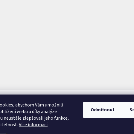
ookies, abychom Vám umožnili
Odmítnout
S
hlížení webu a díky analýze
 neustále zlepšovali jeho funkce,
itelnost.
Více informací