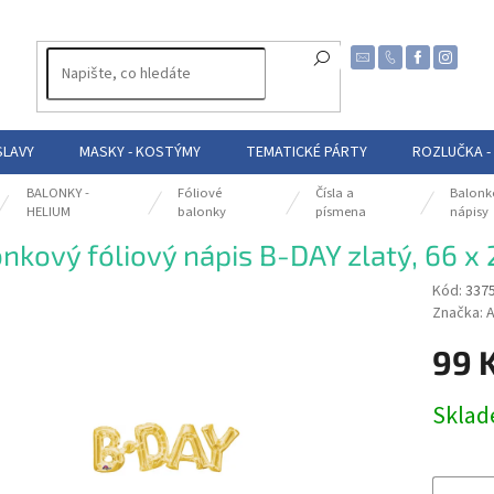
SLAVY
MASKY - KOSTÝMY
TEMATICKÉ PÁRTY
ROZLUČKA -
BALONKY -
Fóliové
Čísla a
Balonk
HELIUM
balonky
písmena
nápisy
nkový fóliový nápis B-DAY zlatý, 66 x
Kód:
337
Značka:
A
99 
Měrná
Skla
cena: