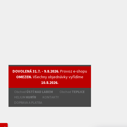
DOVOLENÁ 31.7. - 9.8.2026.
Provoz e-shopu
OMEZEN.
Všechny objednávky vyřídíme
10.8.2026.
Obchod
ÚSTÍ NAD LABEM
Obchod
TEPLICE
HELIUM
KURÝR
KONTAKTY
DOPRAVA A PLATBA