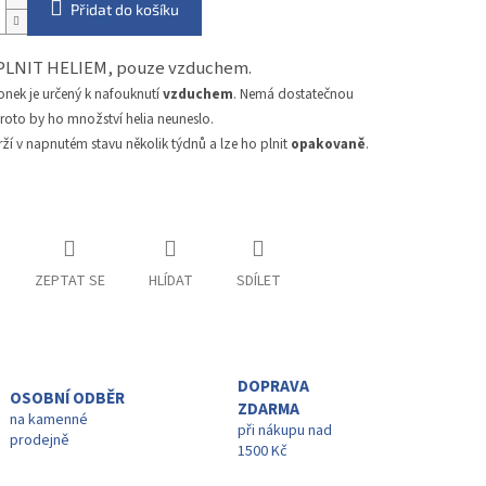
Přidat do košíku
PLNIT HELIEM, pouze vzduchem.
onek je určený k nafouknutí
vzduchem
. Nemá dostatečnou
proto by ho množství helia neuneslo.
ží v napnutém stavu několik týdnů a lze ho plnit
opakovaně
.
ZEPTAT SE
HLÍDAT
SDÍLET
DOPRAVA
OSOBNÍ ODBĚR
ZDARMA
na kamenné
při nákupu nad
prodejně
1500 Kč