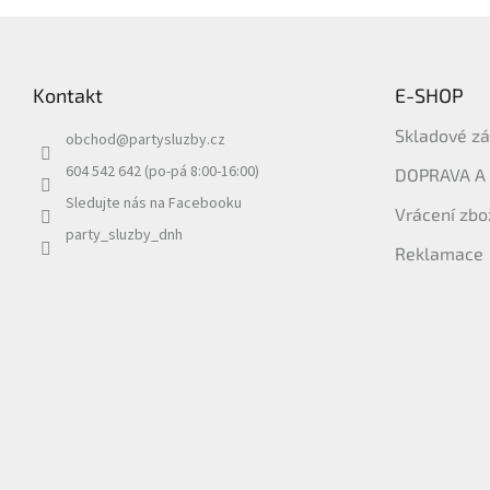
Z
á
p
Kontakt
E-SHOP
a
t
Skladové z
obchod
@
partysluzby.cz
í
604 542 642 (po-pá 8:00-16:00)
DOPRAVA A
Sledujte nás na Facebooku
Vrácení zbo
party_sluzby_dnh
Reklamace