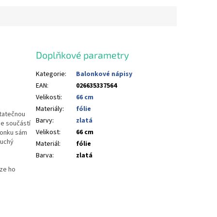
Doplňkové parametry
Kategorie
:
Balonkové nápisy
EAN
:
026635337564
Velikosti
:
66 cm
Materiály
:
fólie
statečnou
Barvy
:
zlatá
je součástí
Velikost
:
66 cm
alonku sám
suchý
Materiál
:
fólie
Barva
:
zlatá
lze ho