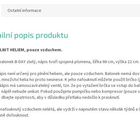
Ostatní informace
ilní popis produktu
LNIT HELIEM, pouze vzduchem.
balonek B-DAY zlatý, nápis tvoří spojená písmena, šířka 66 cm, výška 22 cm.
ápis není určený pro plnění heliem, ale pouze vzduchem. Balonek nemá do
, množství helia ho proto neunese. K jeho nafouknutí můžete použít brčko (
 Nápis má samouzavíratelný ventil, tzn. že po vytažení brčka se vstup do b
a náplň nebude unikat. Pokud použijete pumpičku nebo kompresor (pouze 
 dbejte opatrnosti, aby v důsledku přetlaku nedošlo k prasknutí.
nafouknutý vzduchem nelétá, ale vydrží v napnutém stavu několik týdnů a 
ně dofouknout.