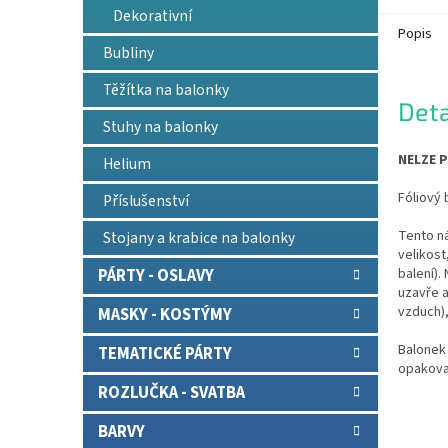
Dekorativní
Popis
Bubliny
Těžítka na balonky
Deta
Stuhy na balonky
NELZE P
Helium
Fóliový 
Příslušenství
Tento n
Stojany a krabice na balonky
velikost
balení).
PÁRTY - OSLAVY
uzavře 
vzduch),
MASKY - KOSTÝMY
Balonek 
TEMATICKÉ PÁRTY
opakova
ROZLUČKA - SVATBA
BARVY