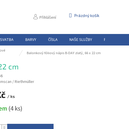
NÁKUPNÍ
Prázdný košík
Přihlášení
KOŠÍK
 SVATBA
BARVY
ČÍSLA
NAŠE SLUŽBY
PŮJČOVNA
ové
Balonkový fóliový nápis B-DAY zlatý, 66 x 22 cm
 22 cm
56
mscan / Riethmüller
Kč
/ ks
dem
(4 ks)