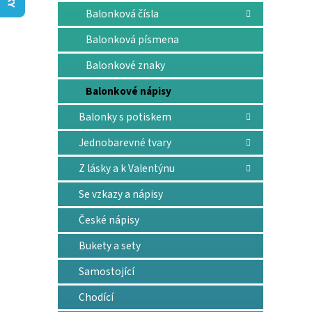
n
Balonková čísla
e
l
Balonková písmena
Balonkové znaky
Balonkové nápisy
Balonky s potiskem
Jednobarevné tvary
Z lásky a k Valentýnu
Se vzkazy a nápisy
České nápisy
Bukety a sety
Samostojící
Chodící