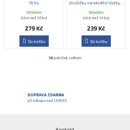
10 ks
družičku na okvětní lístky -
bílý saténový, 26 cm
Skladem
Skladem
(více než 10 ks)
(více než 10 ks)
279 Kč
239 Kč
Do košíku
Do košíku
38
položek celkem
O
v
l
á
d
a
c
DOPRAVA ZDARMA
í
při nákupu nad 1500 Kč
p
r
v
Z
k
á
y
Kontakt