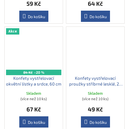
59 Kč
64 Kč
Do košíku
Do košíku
Akce
84 Kč
–20 %
Konfety vystřelovací
Konfety vystřelovací
okvětní lístky a srdce, 60 cm
proužky stříbrné lesklé, 28
cm
Skladem
Skladem
(více než 10 ks)
(více než 10 ks)
67 Kč
49 Kč
Do košíku
Do košíku