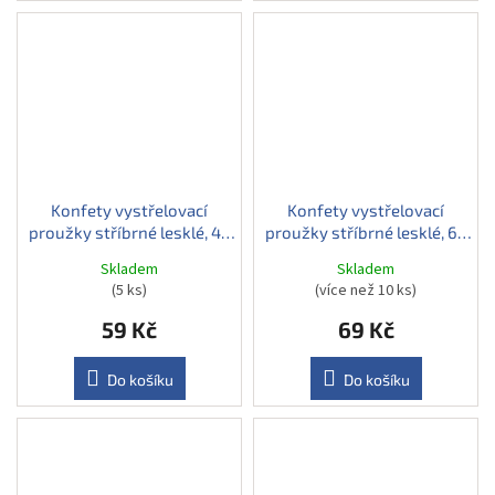
Konfety vystřelovací
Konfety vystřelovací
proužky stříbrné lesklé, 40
proužky stříbrné lesklé, 60
cm
cm
Skladem
Skladem
(5 ks)
(více než 10 ks)
59 Kč
69 Kč
Do košíku
Do košíku