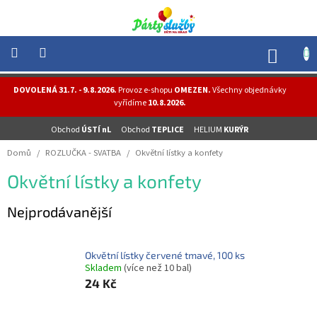
Přejít
na
obsah
NÁK
KOŠÍ
NOVINKY
DOVOLENÁ 31.7. - 9.8.2026.
Provoz e-shopu
OMEZEN.
Všechny objednávky
-
vyřídíme
10.8.2026.
AKCE
Obchod
ÚSTÍ nL
Obchod
TEPLICE
HELIUM
KURÝR
BALONKY
-
Domů
/
ROZLUČKA - SVATBA
/
Okvětní lístky a konfety
HELIUM
Okvětní lístky a konfety
PÁRTY
-
OSLAVY
Nejprodávanější
MASKY
-
KOSTÝMY
Okvětní lístky červené tmavé, 100 ks
Skladem
(více než 10 bal)
TEMATICKÉ
24 Kč
PÁRTY