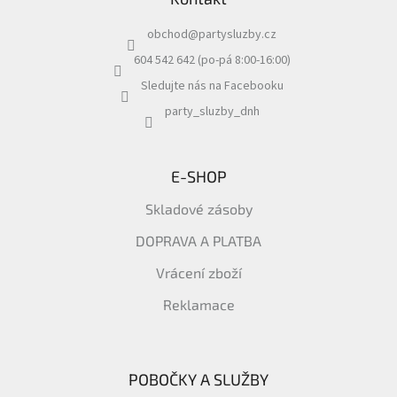
p
v
a
ý
obchod
@
partysluzby.cz
t
p
i
í
604 542 642 (po-pá 8:00-16:00)
s
Sledujte nás na Facebooku
u
party_sluzby_dnh
E-SHOP
Skladové zásoby
DOPRAVA A PLATBA
Vrácení zboží
Reklamace
POBOČKY A SLUŽBY