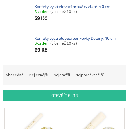
ROZLUČKA
-
Konfety vystřelovací proužky zlaté, 40 cm
SVATBA
Skladem
(více než 10 ks)
59 Kč
BARVY
ČÍSLA
Konfety vystřelovací bankovky Dolary, 40 cm
NAŠE
Skladem
(více než 10 ks)
SLUŽBY
69 Kč
PŮJČOVNA
Ř
Přihlášení
a
Abecedně
Nejlevnější
Nejdražší
Nejprodávanější
z
e
n
OTEVŘÍT FILTR
í
p
V
r
ý
o
p
d
i