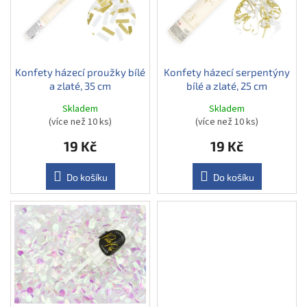
u
s
k
p
t
r
ů
o
d
Konfety házecí proužky bílé
Konfety házecí serpentýny
a zlaté, 35 cm
bílé a zlaté, 25 cm
u
k
Skladem
Skladem
t
(více než 10 ks)
(více než 10 ks)
ů
19 Kč
19 Kč
Do košíku
Do košíku