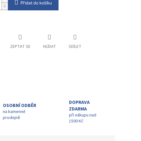
Přidat do košíku
ZEPTAT SE
HLÍDAT
SDÍLET
DOPRAVA
OSOBNÍ ODBĚR
ZDARMA
na kamenné
při nákupu nad
prodejně
1500 Kč