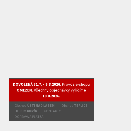
DOVOLENÁ 31.7. - 9.8.2026.
Provoz e-shopu
OMEZEN.
Všechny objednávky vyřídíme
10.8.2026.
Obchod
ÚSTÍ NAD LABEM
Obchod
TEPLICE
HELIUM
KURÝR
KONTAKTY
DOPRAVA A PLATBA