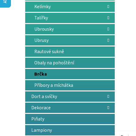
n
Kelímky
e
l
Talířky
Ubrousky
Ubrusy
Rautové sukně
Obaly na pohoštění
Brčka
Příbory a míchátka
Dort a svíčky
Dekorace
Piňaty
Lampiony