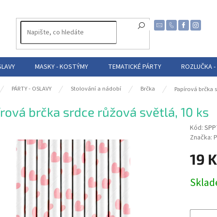
SLAVY
MASKY - KOSTÝMY
TEMATICKÉ PÁRTY
ROZLUČKA -
PÁRTY - OSLAVY
Stolování a nádobí
Brčka
Papírová brčka s
rová brčka srdce růžová světlá, 10 ks
Kód:
SPP
Značka:
P
19 
Měrná
Skla
cena: