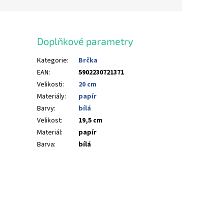
Doplňkové parametry
Kategorie
:
Brčka
EAN
:
5902230721371
Velikosti
:
20 cm
Materiály
:
papír
Barvy
:
bílá
Velikost
:
19,5 cm
Materiál
:
papír
Barva
:
bílá