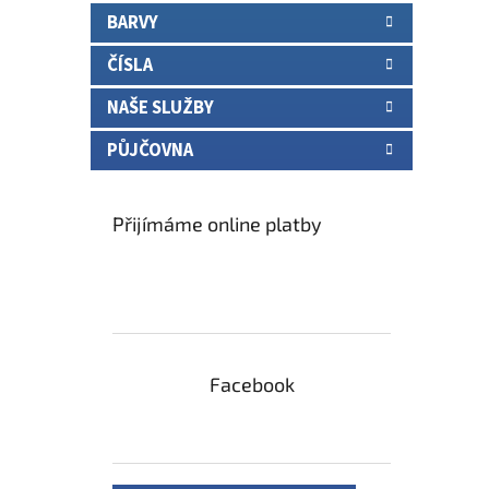
BARVY
ČÍSLA
NAŠE SLUŽBY
PŮJČOVNA
Přijímáme online platby
Facebook