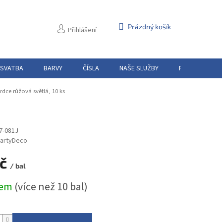
NÁKUPNÍ
Prázdný košík
Přihlášení
KOŠÍK
 SVATBA
BARVY
ČÍSLA
NAŠE SLUŽBY
PŮJČOVNA
rdce růžová světlá, 10 ks
7-081J
artyDeco
Kč
/ bal
dem
(více než 10 bal)