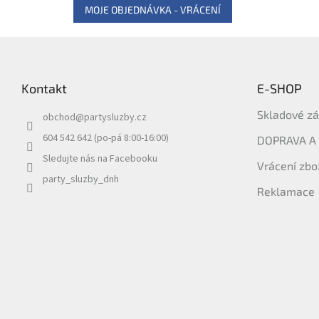
MOJE OBJEDNÁVKA - VRÁCENÍ
Z
á
p
Kontakt
E-SHOP
a
t
Skladové z
obchod
@
partysluzby.cz
í
604 542 642 (po-pá 8:00-16:00)
DOPRAVA A
Sledujte nás na Facebooku
Vrácení zbo
party_sluzby_dnh
Reklamace