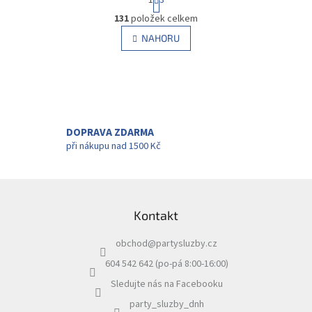
t
O
r
131
položek celkem
v
á
l
NAHORU
n
á
k
d
o
v
a
á
c
n
í
í
p
r
DOPRAVA ZDARMA
v
při nákupu nad 1500 Kč
k
y
v
Z
ý
á
p
Kontakt
p
i
a
s
obchod
@
partysluzby.cz
t
u
í
604 542 642 (po-pá 8:00-16:00)
Sledujte nás na Facebooku
party_sluzby_dnh