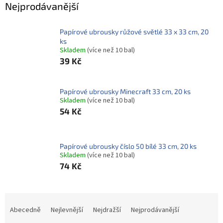
ROZLUČKA
Nejprodávanější
-
SVATBA
Papírové ubrousky růžové světlé 33 x 33 cm, 20
BARVY
ks
Skladem
(více než 10 bal)
ČÍSLA
39 Kč
NAŠE
SLUŽBY
Papírové ubrousky Minecraft 33 cm, 20 ks
Skladem
(více než 10 bal)
PŮJČOVNA
54 Kč
Přihlášení
Papírové ubrousky číslo 50 bílé 33 cm, 20 ks
Skladem
(více než 10 bal)
74 Kč
Ř
a
Abecedně
Nejlevnější
Nejdražší
Nejprodávanější
z