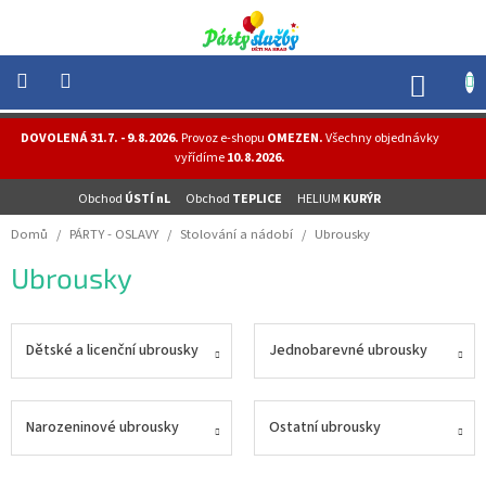
Přejít
na
obsah
NÁK
KOŠÍ
NOVINKY
DOVOLENÁ 31.7. - 9.8.2026.
Provoz e-shopu
OMEZEN.
Všechny objednávky
-
vyřídíme
10.8.2026.
AKCE
Obchod
ÚSTÍ nL
Obchod
TEPLICE
HELIUM
KURÝR
BALONKY
-
Domů
/
PÁRTY - OSLAVY
/
Stolování a nádobí
/
Ubrousky
HELIUM
Ubrousky
PÁRTY
-
OSLAVY
Dětské a licenční ubrousky
Jednobarevné ubrousky
MASKY
-
KOSTÝMY
Narozeninové ubrousky
Ostatní ubrousky
TEMATICKÉ
PÁRTY