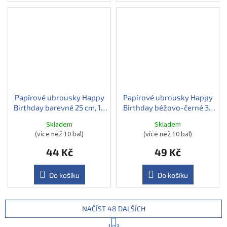
Papírové ubrousky Happy
Papírové ubrousky Happy
Birthday barevné 25 cm, 16
Birthday béžovo-černé 33
ks
cm, 12 ks
Skladem
Skladem
(více než 10 bal)
(více než 10 bal)
44 Kč
49 Kč
Do košíku
Do košíku
NAČÍST 48 DALŠÍCH
S
1
3