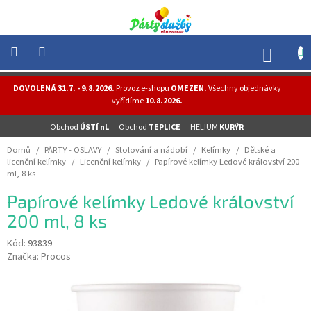
Přejít
na
obsah
NÁK
KOŠÍ
NOVINKY
DOVOLENÁ 31.7. - 9.8.2026.
Provoz e-shopu
OMEZEN.
Všechny objednávky
-
vyřídíme
10.8.2026.
AKCE
Obchod
ÚSTÍ nL
Obchod
TEPLICE
HELIUM
KURÝR
BALONKY
-
Domů
/
PÁRTY - OSLAVY
/
Stolování a nádobí
/
Kelímky
/
Dětské a
HELIUM
licenční kelímky
/
Licenční kelímky
/
Papírové kelímky Ledové království 200
ml, 8 ks
PÁRTY
-
Papírové kelímky Ledové království
OSLAVY
200 ml, 8 ks
MASKY
-
Kód:
93839
KOSTÝMY
Značka:
Procos
TEMATICKÉ
PÁRTY