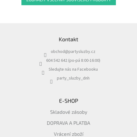
Z
á
Kontakt
p
a
obchod
@
partysluzby.cz
t
í
604 542 642 (po-pá 8:00-16:00)
Sledujte nás na Facebooku
party_sluzby_dnh
E-SHOP
Skladové zásoby
DOPRAVA A PLATBA
Vrácení zboží