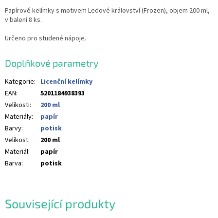
Papírové kelímky s motivem Ledové království (Frozen), objem 200 ml,
v balení 8 ks.
Určeno pro studené nápoje.
Doplňkové parametry
Kategorie
:
Licenční kelímky
EAN
:
5201184938393
Velikosti
:
200 ml
Materiály
:
papír
Barvy
:
potisk
Velikost
:
200 ml
Materiál
:
papír
Barva
:
potisk
Související produkty