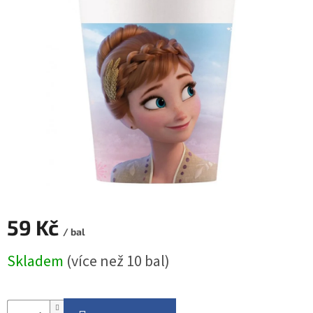
ROZLUČKA
-
SVATBA
BARVY
ČÍSLA
NAŠE
SLUŽBY
PŮJČOVNA
Přihlášení
59 Kč
/ bal
Měrná
Skladem
(více než 10 bal)
cena: