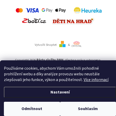
Vytvořil Shoptet
&
Copyright 2026
Párty služby DNH
. Všechna práva vyhrazena.
Používáme cookies, abychom Vám umožnili pohodlné
prohlížení webu a díky analýze provozu webu neustále
Používáme
ověření věku Adulto
zlepšovali jeho funkce, výkon a použitelnost.
Více informací
Nastavení
Odmítnout
Souhlasím