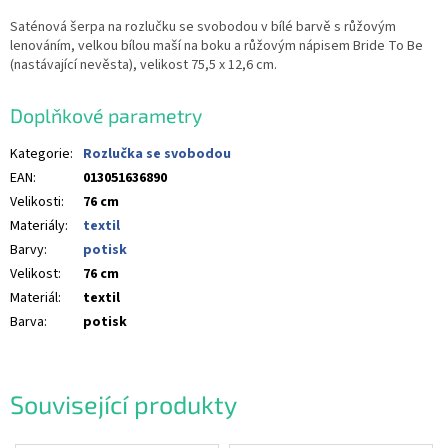
Saténová šerpa na rozlučku se svobodou v bílé barvě s růžovým
lenováním, velkou bílou maší na boku a růžovým nápisem Bride To Be
(nastávající nevěsta), velikost 75,5 x 12,6 cm.
Doplňkové parametry
Kategorie
:
Rozlučka se svobodou
EAN
:
013051636890
Velikosti
:
76 cm
Materiály
:
textil
Barvy
:
potisk
Velikost
:
76 cm
Materiál
:
textil
Barva
:
potisk
Související produkty