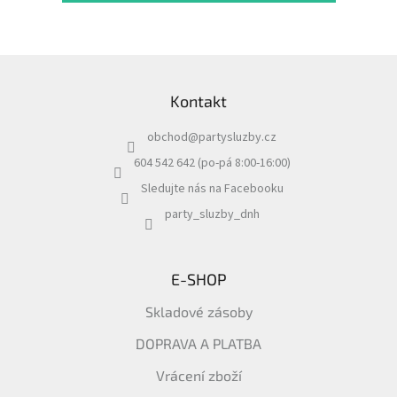
Z
á
Kontakt
p
a
obchod
@
partysluzby.cz
t
í
604 542 642 (po-pá 8:00-16:00)
Sledujte nás na Facebooku
party_sluzby_dnh
E-SHOP
Skladové zásoby
DOPRAVA A PLATBA
Vrácení zboží