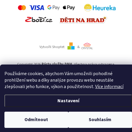
Vytvořil Shoptet
&
Copyright 2026
Párty služby DNH
. Všechna práva vyhrazena.
Používáme cookies, abychom Vám umožnili pohodlné
prohlížení webu a díky analýze provozu webu neustále
Používáme
ověření věku Adulto
zlepšovali jeho funkce, výkon a použitelnost.
Více informací
Nastavení
Odmítnout
Souhlasím