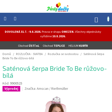
Přejít
na
obsah
NÁK
KOŠÍ
NOVINKY
DOVOLENÁ 31.7. - 9.8.2026.
Provoz e-shopu
OMEZEN.
Všechny objednávky
-
vyřídíme
10.8.2026.
AKCE
Obchod
ÚSTÍ nL
Obchod
TEPLICE
HELIUM
KURÝR
BALONKY
-
Domů
/
ROZLUČKA - SVATBA
/
Rozlučka se svobodou
/
Saténová šerpa
HELIUM
Bride To Be růžovo-bílá
PÁRTY
Saténová šerpa Bride To Be růžovo-
-
OSLAVY
bílá
MASKY
Kód:
9900525
-
Značka:
Amscan / Riethmüller
Výprodej
KOSTÝMY
TEMATICKÉ
PÁRTY