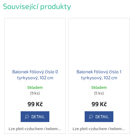
Související produkty
Balonek fóliový číslo 0
Balonek fóliový číslo 1
tyrkysový, 102 cm
tyrkysový, 102 cm
Skladem
Skladem
(9 ks)
(5 ks)
99 Kč
99 Kč
DETAIL
DETAIL
Lze plnit vzduchem i heliem....
Lze plnit vzduchem i heliem....