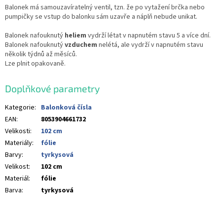
Balonek má samouzavíratelný ventil, tzn. že po vytažení brčka nebo
pumpičky se vstup do balonku sám uzavře a náplň nebude unikat.
Balonek nafouknutý
heliem
vydrží létat v napnutém stavu 5 a více dní.
Balonek nafouknutý
vzduchem
nelétá, ale vydrží v napnutém stavu
několik týdnů až měsíců.
Lze plnit opakovaně.
Doplňkové parametry
Kategorie
:
Balonková čísla
EAN
:
8053904661732
Velikosti
:
102 cm
Materiály
:
fólie
Barvy
:
tyrkysová
Velikost
:
102 cm
Materiál
:
fólie
Barva
:
tyrkysová