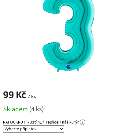
ROZLUČKA
-
SVATBA
BARVY
ČÍSLA
NAŠE
SLUŽBY
PŮJČOVNA
Přihlášení
99 Kč
/ ks
Měrná
Skladem
(4 ks)
cena:
NAFOUKNUTÍ - Ústí nL / Teplice / náš kurýr
?