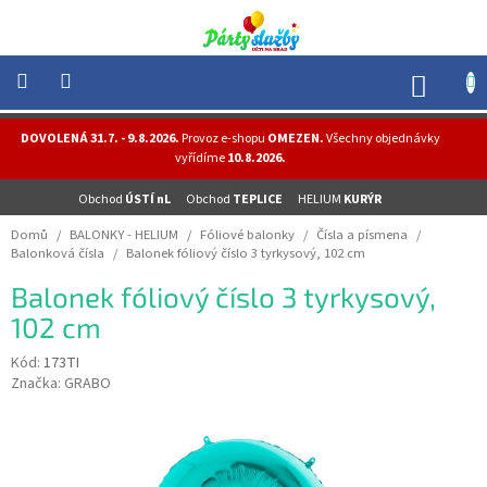
Přejít
na
obsah
NÁK
KOŠÍ
NOVINKY
DOVOLENÁ 31.7. - 9.8.2026.
Provoz e-shopu
OMEZEN.
Všechny objednávky
-
vyřídíme
10.8.2026.
AKCE
Obchod
ÚSTÍ nL
Obchod
TEPLICE
HELIUM
KURÝR
BALONKY
-
Domů
/
BALONKY - HELIUM
/
Fóliové balonky
/
Čísla a písmena
/
HELIUM
Balonková čísla
/
Balonek fóliový číslo 3 tyrkysový, 102 cm
PÁRTY
Balonek fóliový číslo 3 tyrkysový,
-
OSLAVY
102 cm
MASKY
Kód:
173TI
-
Značka:
GRABO
KOSTÝMY
TEMATICKÉ
PÁRTY