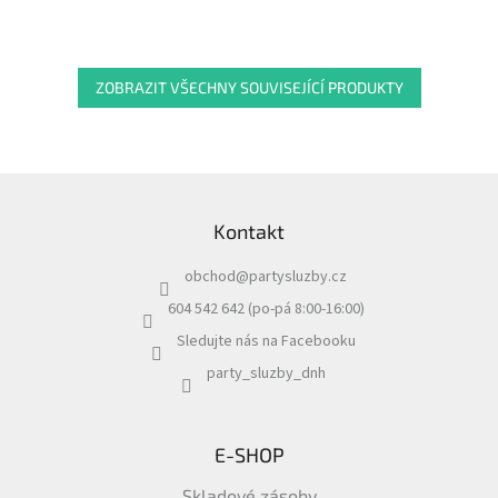
ZOBRAZIT VŠECHNY SOUVISEJÍCÍ PRODUKTY
Z
á
Kontakt
p
a
obchod
@
partysluzby.cz
t
í
604 542 642 (po-pá 8:00-16:00)
Sledujte nás na Facebooku
party_sluzby_dnh
E-SHOP
Skladové zásoby