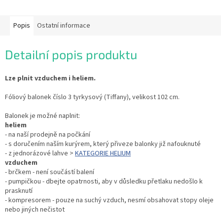
Popis
Ostatní informace
Detailní popis produktu
Lze plnit vzduchem i heliem.
Fóliový balonek číslo 3 tyrkysový (Tiffany), velikost 102 cm.
Balonek je možné naplnit:
heliem
- na naší prodejně na počkání
- s doručením naším kurýrem, který přiveze balonky již nafouknuté
- z jednorázové lahve >
KATEGORIE HELIUM
vzduchem
- brčkem - není součástí balení
- pumpičkou - dbejte opatrnosti, aby v důsledku přetlaku nedošlo k
prasknutí
- kompresorem - pouze na suchý vzduch, nesmí obsahovat stopy oleje
nebo jiných nečistot