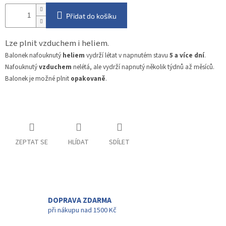
Přidat do košíku
Lze plnit vzduchem i heliem.
Balonek nafouknutý
heliem
vydrží létat v napnutém stavu
5 a více dní
.
Nafouknutý
vzduchem
nelétá, ale vydrží napnutý několik týdnů až měsíců.
Balonek je možné plnit
opakovaně
.
ZEPTAT SE
HLÍDAT
SDÍLET
DOPRAVA ZDARMA
při nákupu nad 1500 Kč