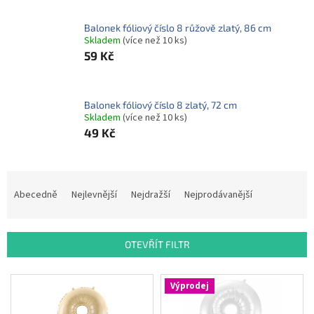
ROZLUČKA
-
SVATBA
Balonek fóliový číslo 8 růžově zlatý, 86 cm
Skladem
(více než 10 ks)
BARVY
59 Kč
ČÍSLA
NAŠE
Balonek fóliový číslo 8 zlatý, 72 cm
SLUŽBY
Skladem
(více než 10 ks)
49 Kč
PŮJČOVNA
Přihlášení
Ř
a
Abecedně
Nejlevnější
Nejdražší
Nejprodávanější
z
e
n
OTEVŘÍT FILTR
í
p
V
r
Výprodej
ý
o
p