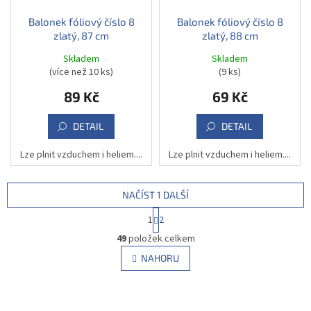
Balonek fóliový číslo 8
Balonek fóliový číslo 8
zlatý, 87 cm
zlatý, 88 cm
Skladem
Skladem
(více než 10 ks)
(9 ks)
89 Kč
69 Kč
DETAIL
DETAIL
Lze plnit vzduchem i heliem....
Lze plnit vzduchem i heliem....
NAČÍST 1 DALŠÍ
S
1
2
t
O
r
49
položek celkem
v
á
l
NAHORU
n
á
k
d
o
v
a
á