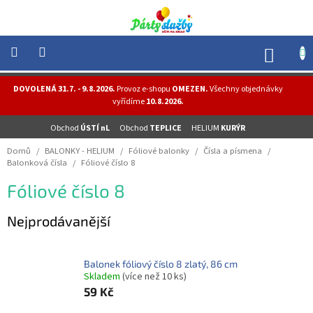
Přejít
na
obsah
NÁK
KOŠÍ
NOVINKY
DOVOLENÁ 31.7. - 9.8.2026.
Provoz e-shopu
OMEZEN.
Všechny objednávky
-
vyřídíme
10.8.2026.
AKCE
Obchod
ÚSTÍ nL
Obchod
TEPLICE
HELIUM
KURÝR
BALONKY
-
Domů
/
BALONKY - HELIUM
/
Fóliové balonky
/
Čísla a písmena
/
HELIUM
Balonková čísla
/
Fóliové číslo 8
PÁRTY
Fóliové číslo 8
-
OSLAVY
Nejprodávanější
MASKY
-
KOSTÝMY
Balonek fóliový číslo 8 zlatý, 86 cm
Skladem
(více než 10 ks)
TEMATICKÉ
PÁRTY
59 Kč