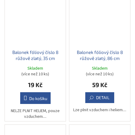
Balonek fóliový číslo 8
Balonek fóliový číslo 8
růžově zlatý, 35 cm
růžově zlatý, 86 cm
Skladem
Skladem
(více než 10 ks)
(více než 10 ks)
19 Kč
59 Kč
DETAIL
Do košíku
Lze plnit vzduchem i heliem....
NELZE PLNIT HELIEM, pouze
vzduchem....