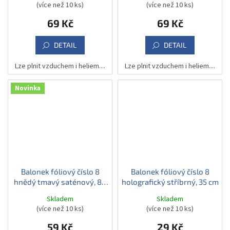
(více než 10 ks)
(více než 10 ks)
69 Kč
69 Kč
DETAIL
DETAIL
Lze plnit vzduchem i heliem....
Lze plnit vzduchem i heliem....
Novinka
Balonek fóliový číslo 8
Balonek fóliový číslo 8
hnědý tmavý saténový, 86
holografický stříbrný, 35 cm
cm
Skladem
Skladem
(více než 10 ks)
(více než 10 ks)
59 Kč
29 Kč