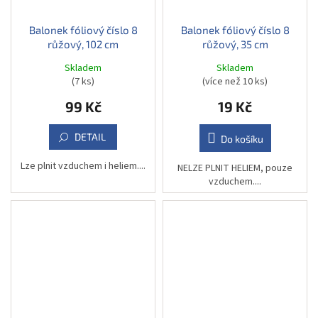
Balonek fóliový číslo 8
Balonek fóliový číslo 8
růžový, 102 cm
růžový, 35 cm
Skladem
Skladem
(7 ks)
(více než 10 ks)
99 Kč
19 Kč
DETAIL
Do košíku
Lze plnit vzduchem i heliem....
NELZE PLNIT HELIEM, pouze
vzduchem....