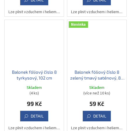
Lze plnit vzduchem i heliem....
Lze plnit vzduchem i heliem....
Novinka
Balonek fóliový číslo 8
Balonek fóliový číslo 8
tyrkysový, 102 cm
zelený tmavý saténový, 86
cm
Skladem
Skladem
(4 ks)
(více než 10 ks)
99 Kč
59 Kč
DETAIL
DETAIL
Lze plnit vzduchem i heliem....
Lze plnit vzduchem i heliem....