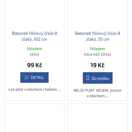
Balonek fóliový číslo 8
Balonek fóliový číslo 8
zlatý, 102 cm
zlatý, 35 cm
Skladem
Skladem
(4 ks)
(více než 10 ks)
99 Kč
19 Kč
DETAIL
Do košíku
Lze plnit vzduchem i heliem....
NELZE PLNIT HELIEM, pouze
vzduchem....