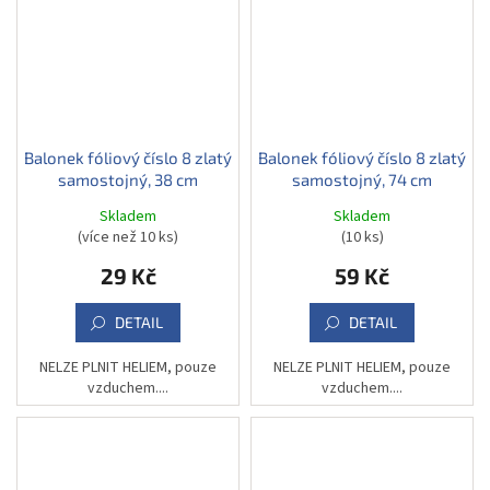
Balonek fóliový číslo 8 zlatý
Balonek fóliový číslo 8 zlatý
samostojný, 38 cm
samostojný, 74 cm
Skladem
Skladem
(více než 10 ks)
(10 ks)
29 Kč
59 Kč
DETAIL
DETAIL
NELZE PLNIT HELIEM, pouze
NELZE PLNIT HELIEM, pouze
vzduchem....
vzduchem....