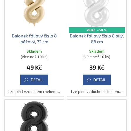
d
i
u
s
k
p
t
r
ů
o
79 Kč
–50 %
d
Balonek fóliový číslo 8
Balonek fóliový číslo 8 bílý,
béžový, 72 cm
86 cm
u
k
Skladem
Skladem
t
(více než 10 ks)
(více než 10 ks)
ů
49 Kč
39 Kč
DETAIL
DETAIL
Lze plnit vzduchem i heliem....
Lze plnit vzduchem i heliem....