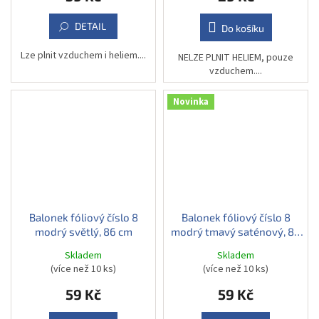
DETAIL
Do košíku
Lze plnit vzduchem i heliem....
NELZE PLNIT HELIEM, pouze
vzduchem....
Novinka
Balonek fóliový číslo 8
Balonek fóliový číslo 8
modrý světlý, 86 cm
modrý tmavý saténový, 86
cm
Skladem
Skladem
(více než 10 ks)
(více než 10 ks)
59 Kč
59 Kč