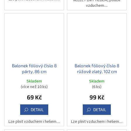
NELZE PLNIT HELIEM, pouze
vzduchem....
Balonek fóliový číslo 8
Balonek fóliový číslo 8
párty, 86 cm
růžově zlatý, 102 cm
Skladem
Skladem
(více než 10 ks)
(6 ks)
69 Kč
99 Kč
DETAIL
DETAIL
Lze plnit vzduchem i heliem....
Lze plnit vzduchem i heliem....