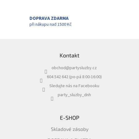
c
n
í
í
p
r
DOPRAVA ZDARMA
v
při nákupu nad 1500 Kč
k
y
v
Z
ý
á
p
Kontakt
p
i
a
s
obchod
@
partysluzby.cz
t
u
í
604 542 642 (po-pá 8:00-16:00)
Sledujte nás na Facebooku
party_sluzby_dnh
E-SHOP
Skladové zásoby