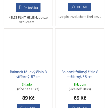
DETAIL
Do košíku
Lze plnit vzduchem i heliem....
NELZE PLNIT HELIEM, pouze
vzduchem....
Balonek fóliový číslo 8
Balonek fóliový číslo 8
stříbrný, 87 cm
stříbrný, 88 cm
Skladem
Skladem
(více než 10 ks)
(více než 10 ks)
89 Kč
69 Kč
DETAIL
DETAIL