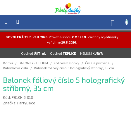
Přejít
na
obsah
NÁK
KOŠÍ
NOVINKY
DOVOLENÁ 31.7. - 9.8.2026.
Provoz e-shopu
OMEZEN.
Všechny objednávky
-
vyřídíme
10.8.2026.
AKCE
Obchod
ÚSTÍ nL
Obchod
TEPLICE
HELIUM
KURÝR
BALONKY
-
Domů
/
BALONKY - HELIUM
/
Fóliové balonky
/
Čísla a písmena
/
HELIUM
Balonková čísla
/
Balonek fóliový číslo 5 holografický stříbrný, 35 cm
PÁRTY
Balonek fóliový číslo 5 holografický
-
OSLAVY
stříbrný, 35 cm
MASKY
Kód:
FB10H-5-018
-
Značka:
PartyDeco
KOSTÝMY
TEMATICKÉ
PÁRTY