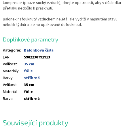
kompresor (pouze suchý vzduch), dbejte opatrnosti, aby v důsledku
přetlaku nedošlo k prasknutí.
Balonek nafouknutý vzduchem nelétá, ale vydrží v napnutém stavu
několik týdnů a lze ho opakovaně dofouknout.
Doplňkové parametry
Kategorie
:
Balonková čísla
EAN
:
5902230792913
Velikosti
:
35 cm
Materiály
:
fólie
Barvy
:
stříbrná
Velikost
:
35 cm
Materiál
:
fólie
Barva
:
stříbrná
Související produkty