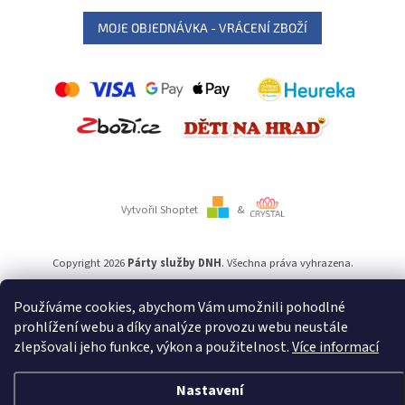
MOJE OBJEDNÁVKA - VRÁCENÍ ZBOŽÍ
Vytvořil Shoptet
&
Copyright 2026
Párty služby DNH
. Všechna práva vyhrazena.
Používáme cookies, abychom Vám umožnili pohodlné
Používáme
ověření věku Adulto
prohlížení webu a díky analýze provozu webu neustále
zlepšovali jeho funkce, výkon a použitelnost.
Více informací
Nastavení