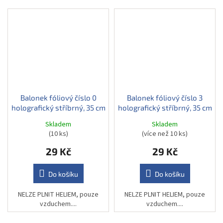
Balonek fóliový číslo 0
Balonek fóliový číslo 3
holografický stříbrný, 35 cm
holografický stříbrný, 35 cm
Skladem
Skladem
(10 ks)
(více než 10 ks)
29 Kč
29 Kč
Do košíku
Do košíku
NELZE PLNIT HELIEM, pouze
NELZE PLNIT HELIEM, pouze
vzduchem....
vzduchem....