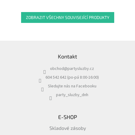
ZOBRAZIT VŠECHNY SOUVISEJÍCÍ PRODUKTY
Z
á
Kontakt
p
a
obchod
@
partysluzby.cz
t
í
604 542 642 (po-pá 8:00-16:00)
Sledujte nás na Facebooku
party_sluzby_dnh
E-SHOP
Skladové zásoby