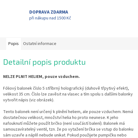
DOPRAVA ZDARMA
při nákupu nad 1500 Kč
Popis
Ostatní informace
Detailní popis produktu
NELZE PLNIT HELIEM, pouze vzduchem.
Fóliový balonek číslo 5 stříbrný holografický (duhově třpytivý efekt),
velikost 35 cm. Číslo lze zavěsit na vlasec a tím spolu s dalšími balonky
vytvořit nápis (viz obrázek).
Tento balonek není určený k plnění heliem, ale pouze vzduchem. Nemá
dostatečnou velikost, množství helia ho proto neunese. K jeho
nafouknutí můžete použít brčko (není součástí balení). Balonek má
samouzavíratelný ventil, tzn. že po vytažení brčka se vstup do balonku
sám uzavře a náplň nebude unikat. Pokud použijete pumpičku nebo