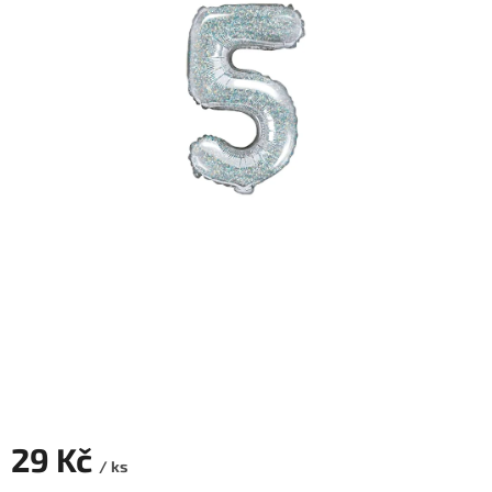
ROZLUČKA
-
SVATBA
BARVY
ČÍSLA
NAŠE
SLUŽBY
PŮJČOVNA
Přihlášení
29 Kč
/ ks