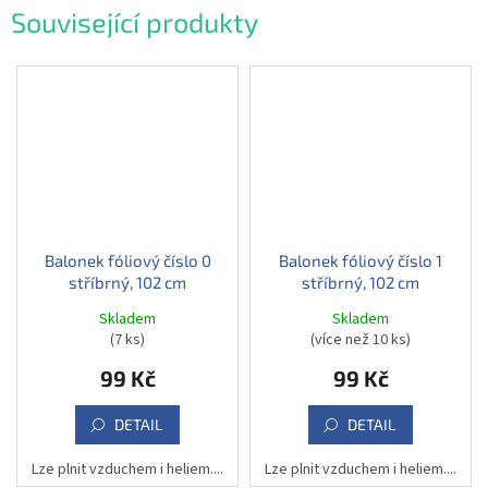
Související produkty
Balonek fóliový číslo 0
Balonek fóliový číslo 1
stříbrný, 102 cm
stříbrný, 102 cm
Skladem
Skladem
(7 ks)
(více než 10 ks)
99 Kč
99 Kč
DETAIL
DETAIL
Lze plnit vzduchem i heliem....
Lze plnit vzduchem i heliem....