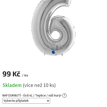
ROZLUČKA
-
SVATBA
BARVY
ČÍSLA
NAŠE
SLUŽBY
PŮJČOVNA
Přihlášení
99 Kč
/ ks
Měrná
Skladem
(více než 10 ks)
cena:
NAFOUKNUTÍ - Ústí nL / Teplice / náš kurýr
?