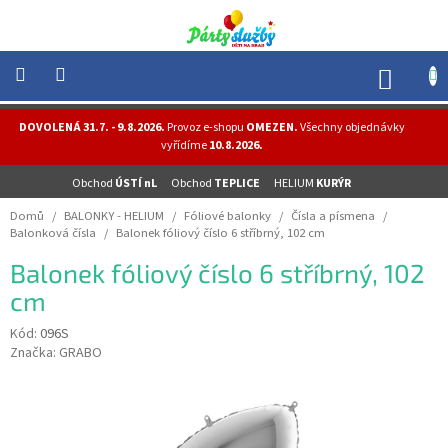
Přejít
na
obsah
NÁK
KOŠÍ
NOVINKY
DOVOLENÁ 31.7. - 9.8.2026.
Provoz e-shopu
OMEZEN.
Všechny objednávky
-
vyřídíme
10.8.2026.
AKCE
Obchod
ÚSTÍ nL
Obchod
TEPLICE
HELIUM
KURÝR
BALONKY
-
Domů
/
BALONKY - HELIUM
/
Fóliové balonky
/
Čísla a písmena
/
HELIUM
Balonková čísla
/
Balonek fóliový číslo 6 stříbrný, 102 cm
PÁRTY
Balonek fóliový číslo 6 stříbrný, 102
-
OSLAVY
cm
MASKY
Kód:
096S
-
Značka:
GRABO
KOSTÝMY
TEMATICKÉ
PÁRTY