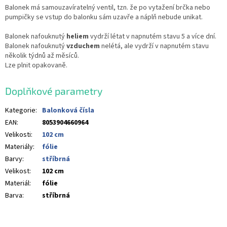
Balonek má samouzavíratelný ventil, tzn. že po vytažení brčka nebo
pumpičky se vstup do balonku sám uzavře a náplň nebude unikat.
Balonek nafouknutý
heliem
vydrží létat v napnutém stavu 5 a více dní.
Balonek nafouknutý
vzduchem
nelétá, ale vydrží v napnutém stavu
několik týdnů až měsíců.
Lze plnit opakovaně.
Doplňkové parametry
Kategorie
:
Balonková čísla
EAN
:
8053904660964
Velikosti
:
102 cm
Materiály
:
fólie
Barvy
:
stříbrná
Velikost
:
102 cm
Materiál
:
fólie
Barva
:
stříbrná