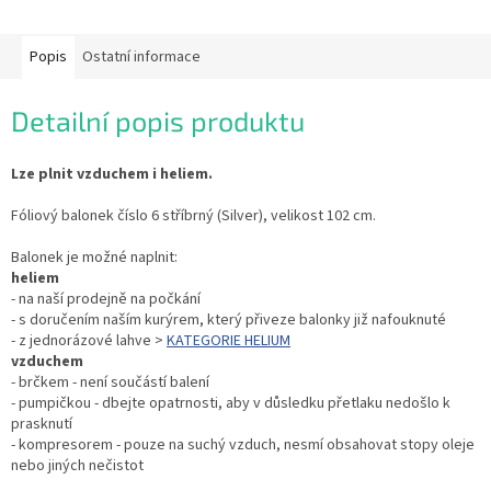
Popis
Ostatní informace
Detailní popis produktu
Lze plnit vzduchem i heliem.
Fóliový balonek číslo 6 stříbrný (Silver), velikost 102 cm.
Balonek je možné naplnit:
heliem
- na naší prodejně na počkání
- s doručením naším kurýrem, který přiveze balonky již nafouknuté
- z jednorázové lahve >
KATEGORIE HELIUM
vzduchem
- brčkem - není součástí balení
- pumpičkou - dbejte opatrnosti, aby v důsledku přetlaku nedošlo k
prasknutí
- kompresorem - pouze na suchý vzduch, nesmí obsahovat stopy oleje
nebo jiných nečistot