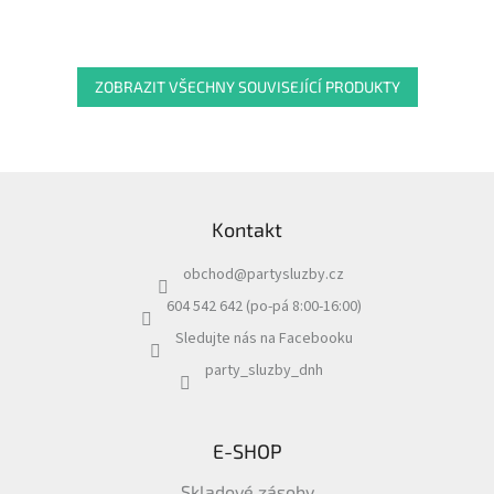
ZOBRAZIT VŠECHNY SOUVISEJÍCÍ PRODUKTY
Z
á
Kontakt
p
a
obchod
@
partysluzby.cz
t
í
604 542 642 (po-pá 8:00-16:00)
Sledujte nás na Facebooku
party_sluzby_dnh
E-SHOP
Skladové zásoby