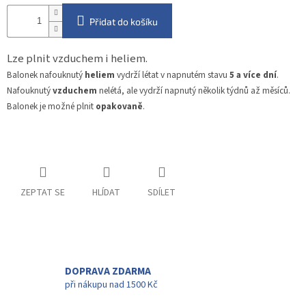
Přidat do košíku
Lze plnit vzduchem i heliem.
Balonek nafouknutý
heliem
vydrží létat v napnutém stavu
5 a více dní
.
Nafouknutý
vzduchem
nelétá, ale vydrží napnutý několik týdnů až měsíců.
Balonek je možné plnit
opakovaně
.
ZEPTAT SE
HLÍDAT
SDÍLET
DOPRAVA ZDARMA
při nákupu nad 1500 Kč