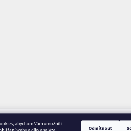
ookies, abychom Vám umožnili
Odmítnout
S
hlížení webu a díky analýze