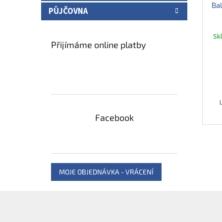
Bal
PŮJČOVNA
Sk
Přijímáme online platby
Facebook
MOJE OBJEDNÁVKA - VRÁCENÍ
Z
á
p