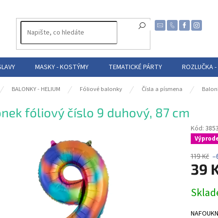
SLAVY
MASKY - KOSTÝMY
TEMATICKÉ PÁRTY
ROZLUČKA -
BALONKY - HELIUM
Fóliové balonky
Čísla a písmena
Balon
nek fóliový číslo 9 duhový, 87 cm
Kód:
385
Výprode
119 Kč
–
39 
Měrná
Skla
cena:
NAFOUKNUT