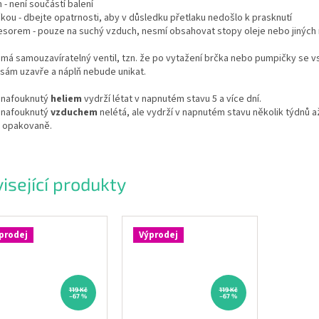
 - není součástí balení
kou - dbejte opatrnosti, aby v důsledku přetlaku nedošlo k prasknutí
esorem - pouze na suchý vzduch, nesmí obsahovat stopy oleje nebo jiných 
má samouzavíratelný ventil, tzn. že po vytažení brčka nebo pumpičky se v
sám uzavře a náplň nebude unikat.
 nafouknutý
heliem
vydrží létat v napnutém stavu 5 a více dní.
 nafouknutý
vzduchem
nelétá, ale vydrží v napnutém stavu několik týdnů a
t opakovaně.
isející produkty
prodej
Výprodej
119 Kč
119 Kč
–67 %
–67 %