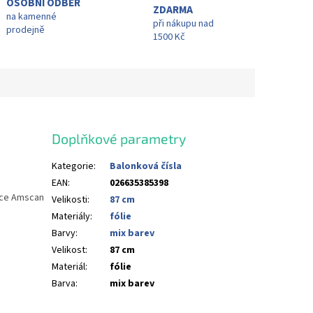
OSOBNÍ ODBĚR
ZDARMA
na kamenné
při nákupu nad
prodejně
1500 Kč
Doplňkové parametry
Kategorie
:
Balonková čísla
EAN
:
026635385398
obce Amscan
Velikosti
:
87 cm
Materiály
:
fólie
Barvy
:
mix barev
Velikost
:
87 cm
Materiál
:
fólie
Barva
:
mix barev