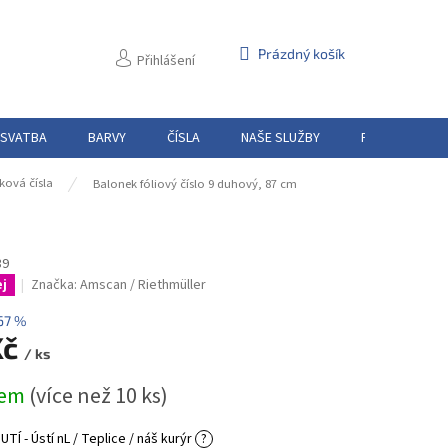
NÁKUPNÍ
Prázdný košík
Přihlášení
KOŠÍK
 SVATBA
BARVY
ČÍSLA
NAŠE SLUŽBY
PŮJČOVNA
ková čísla
Balonek fóliový číslo 9 duhový, 87 cm
39
Značka:
Amscan / Riethmüller
j
67 %
Kč
/ ks
dem
(více než 10 ks)
Í - Ústí nL / Teplice / náš kurýr
?