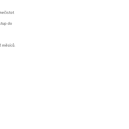
nečistot
stup do
ž měsíců.