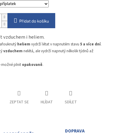
Přidat do košíku
nit vzduchem i heliem.
nafouknutý
heliem
vydrží létat v napnutém stavu
5 a více dní
.
tý
vzduchem
nelétá, ale vydrží napnutý několik týdnů až
e možné plnit
opakovaně
.
ZEPTAT SE
HLÍDAT
SDÍLET
DOPRAVA