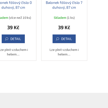
onek fóliový číslo 0
Balonek fóliový číslo 7
duhový, 87 cm
duhový, 87 cm
ladem
(více než 10 ks)
Skladem
(1 ks)
39 Kč
39 Kč
DETAIL
DETAIL
Lze plnit vzduchem i
Lze plnit vzduchem i
heliem....
heliem....