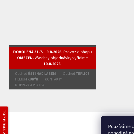
DOVOLENÁ 31.7. - 9.8.2026.
Provoz e-shopu
OMEZEN.
Všechny objednávky vyřídíme
10.8.2026.
Obchod
ÚSTÍ NAD LABEM
Obchod
TEPLICE
HELIUM
KURÝR
KONTAKTY
DOPRAVA A PLATBA
TOP FIRMA 2025
Používáme c
pohodlné pro