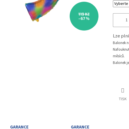
119 Kč
–67 %
Lze pl
Balonek 
Nafouknu
měsíců.
Balonek j
TISK
GARANCE
GARANCE