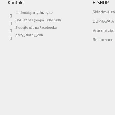
Kontakt
E-SHOP
a
t
Skladové z
obchod
@
partysluzby.cz
í
604 542 642 (po-pá 8:00-16:00)
DOPRAVA A
Sledujte nás na Facebooku
Vrácení zbo
party_sluzby_dnh
Reklamace