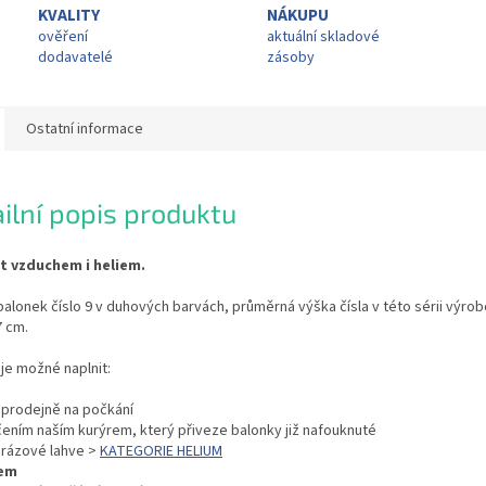
KVALITY
NÁKUPU
ověření
aktuální skladové
dodavatelé
zásoby
Ostatní informace
ilní popis produktu
it vzduchem i heliem.
balonek číslo 9 v duhových barvách, průměrná výška čísla v této sérii výr
7 cm.
je možné naplnit:
í prodejně na počkání
čením naším kurýrem, který přiveze balonky již nafouknuté
orázové lahve >
KATEGORIE HELIUM
em