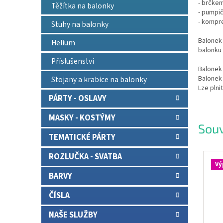
- brčkem
Těžítka na balonky
- pumpič
- kompr
Stuhy na balonky
Balonek 
Helium
balonku 
Příslušenství
Balonek
Balonek
Stojany a krabice na balonky
Lze plni
PÁRTY - OSLAVY
MASKY - KOSTÝMY
Souv
TEMATICKÉ PÁRTY
ROZLUČKA - SVATBA
Vý
BARVY
ČÍSLA
NAŠE SLUŽBY