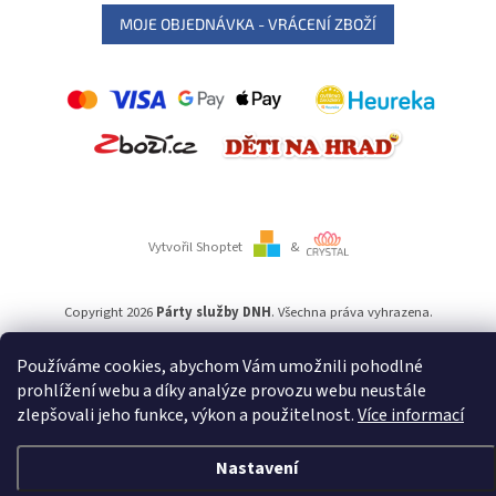
MOJE OBJEDNÁVKA - VRÁCENÍ ZBOŽÍ
Vytvořil Shoptet
&
Copyright 2026
Párty služby DNH
. Všechna práva vyhrazena.
Používáme cookies, abychom Vám umožnili pohodlné
Používáme
ověření věku Adulto
prohlížení webu a díky analýze provozu webu neustále
zlepšovali jeho funkce, výkon a použitelnost.
Více informací
Nastavení