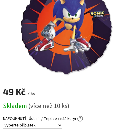
ROZLUČKA
-
SVATBA
BARVY
ČÍSLA
NAŠE
SLUŽBY
PŮJČOVNA
Přihlášení
49 Kč
/ ks
Měrná
Skladem
(více než 10 ks)
cena:
NAFOUKNUTÍ - Ústí nL / Teplice / náš kurýr
?