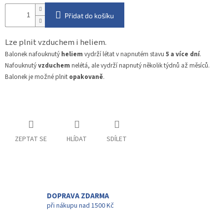
Přidat do košíku
Lze plnit vzduchem i heliem.
Balonek nafouknutý
heliem
vydrží létat v napnutém stavu
5 a více dní
.
Nafouknutý
vzduchem
nelétá, ale vydrží napnutý několik týdnů až měsíců.
Balonek je možné plnit
opakovaně
.
ZEPTAT SE
HLÍDAT
SDÍLET
DOPRAVA ZDARMA
při nákupu nad 1500 Kč