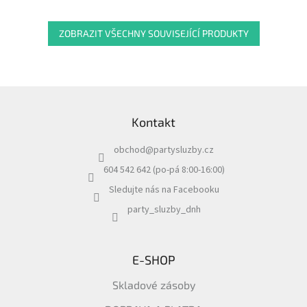
ZOBRAZIT VŠECHNY SOUVISEJÍCÍ PRODUKTY
Z
á
Kontakt
p
a
obchod
@
partysluzby.cz
t
í
604 542 642 (po-pá 8:00-16:00)
Sledujte nás na Facebooku
party_sluzby_dnh
E-SHOP
Skladové zásoby