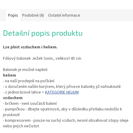
Popis
Podobné (6)
Ostatní informace
Detailní popis produktu
Lze plnit vzduchem i heliem.
Fóliový balonek Ježek Sonic, velikost 45 cm.
Balonek je možné naplnit:
heliem
- na naší prodejně na počkání
- s doručením naším kurýrem, který přiveze balonky již nafouknuté
- z jednorázové lahve >
KATEGORIE HELIUM
vzduchem
- brčkem - není součástí balení
- pumpičkou - dbejte opatrnosti, aby v důsledku přetlaku nedošlo k
prasknutí
- kompresorem - pouze na suchý vzduch, nesmí obsahovat stopy oleje
nebo jiných nečistot