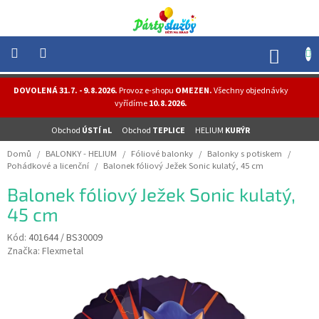
Přejít
na
obsah
NÁK
KOŠÍ
NOVINKY
DOVOLENÁ 31.7. - 9.8.2026.
Provoz e-shopu
OMEZEN.
Všechny objednávky
-
vyřídíme
10.8.2026.
AKCE
Obchod
ÚSTÍ nL
Obchod
TEPLICE
HELIUM
KURÝR
BALONKY
-
Domů
/
BALONKY - HELIUM
/
Fóliové balonky
/
Balonky s potiskem
/
HELIUM
Pohádkové a licenční
/
Balonek fóliový Ježek Sonic kulatý, 45 cm
PÁRTY
Balonek fóliový Ježek Sonic kulatý,
-
OSLAVY
45 cm
MASKY
Kód:
401644 / BS30009
-
Značka:
Flexmetal
KOSTÝMY
TEMATICKÉ
PÁRTY