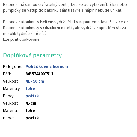
Balonek má samouzavíratelný ventil, tzn. že po vytažení brčka nebo
pumpičky se vstup do balonku sám uzavře a náplň nebude unikat.
Balonek nafouknutý
heliem
vydrží létat v napnutém stavu 5 a více dní.
Balonek nafouknutý
vzduchem
nelétá, ale vydrží v napnutém stavu
několik týdnů až měsíců.
Lze plnit opakovaně.
Doplňkové parametry
Kategorie
:
Pohádkové a licenční
EAN
:
8435743007511
Velikosti
:
41 - 50 cm
Materiály
:
fólie
Barvy
:
potisk
Velikost
:
45 cm
Materiál
:
fólie
Barva
:
potisk