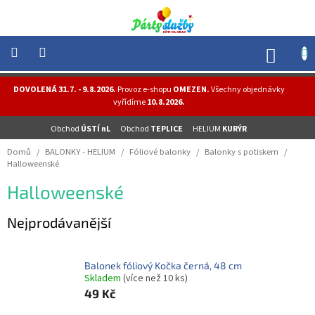
Přejít
na
obsah
NÁK
KOŠÍ
NOVINKY
DOVOLENÁ 31.7. - 9.8.2026.
Provoz e-shopu
OMEZEN.
Všechny objednávky
-
vyřídíme
10.8.2026.
AKCE
Obchod
ÚSTÍ nL
Obchod
TEPLICE
HELIUM
KURÝR
BALONKY
-
Domů
/
BALONKY - HELIUM
/
Fóliové balonky
/
Balonky s potiskem
/
HELIUM
Halloweenské
PÁRTY
Halloweenské
-
OSLAVY
Nejprodávanější
MASKY
-
KOSTÝMY
Balonek fóliový Kočka černá, 48 cm
Skladem
(více než 10 ks)
TEMATICKÉ
PÁRTY
49 Kč