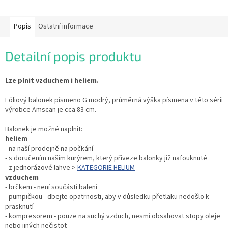
Popis
Ostatní informace
Detailní popis produktu
Lze plnit vzduchem i heliem.
Fóliový balonek písmeno G modrý, průměrná výška písmena v této sérii
výrobce Amscan je cca 83 cm.
Balonek je možné naplnit:
heliem
- na naší prodejně na počkání
- s doručením naším kurýrem, který přiveze balonky již nafouknuté
- z jednorázové lahve >
KATEGORIE HELIUM
vzduchem
- brčkem - není součástí balení
- pumpičkou - dbejte opatrnosti, aby v důsledku přetlaku nedošlo k
prasknutí
- kompresorem - pouze na suchý vzduch, nesmí obsahovat stopy oleje
nebo jiných nečistot