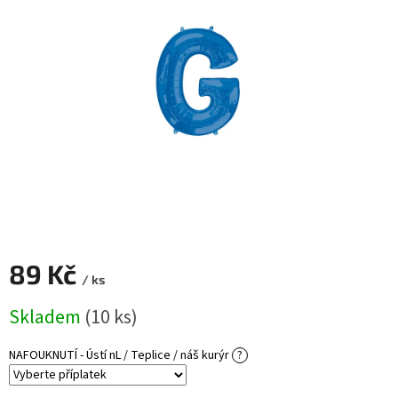
ROZLUČKA
-
SVATBA
BARVY
ČÍSLA
NAŠE
SLUŽBY
PŮJČOVNA
Přihlášení
89 Kč
/ ks
Měrná
Skladem
(10 ks)
cena:
NAFOUKNUTÍ - Ústí nL / Teplice / náš kurýr
?