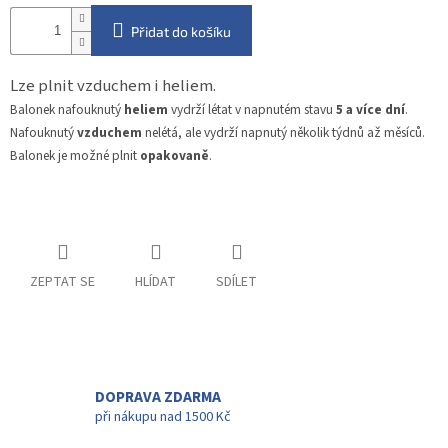
Přidat do košíku
Lze plnit vzduchem i heliem.
Balonek nafouknutý
heliem
vydrží létat v napnutém stavu
5 a více dní
.
Nafouknutý
vzduchem
nelétá, ale vydrží napnutý několik týdnů až měsíců.
Balonek je možné plnit
opakovaně
.
ZEPTAT SE
HLÍDAT
SDÍLET
DOPRAVA ZDARMA
při nákupu nad 1500 Kč