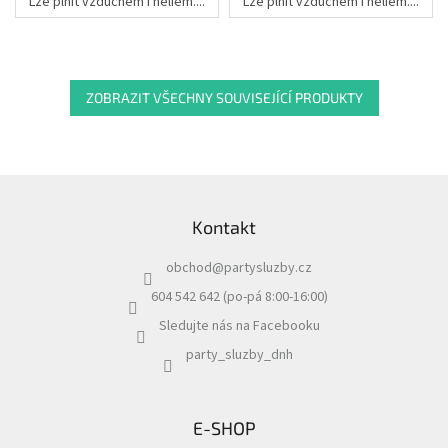
Lze plnit vzduchem i heliem....
Lze plnit vzduchem i heliem....
ZOBRAZIT VŠECHNY SOUVISEJÍCÍ PRODUKTY
Z
á
Kontakt
p
a
obchod
@
partysluzby.cz
t
í
604 542 642 (po-pá 8:00-16:00)
Sledujte nás na Facebooku
party_sluzby_dnh
E-SHOP