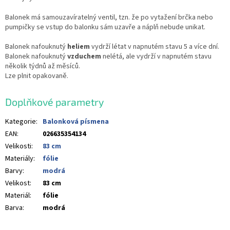
Balonek má samouzavíratelný ventil, tzn. že po vytažení brčka nebo
pumpičky se vstup do balonku sám uzavře a náplň nebude unikat.
Balonek nafouknutý
heliem
vydrží létat v napnutém stavu 5 a více dní.
Balonek nafouknutý
vzduchem
nelétá, ale vydrží v napnutém stavu
několik týdnů až měsíců.
Lze plnit opakovaně.
Doplňkové parametry
Kategorie
:
Balonková písmena
EAN
:
026635354134
Velikosti
:
83 cm
Materiály
:
fólie
Barvy
:
modrá
Velikost
:
83 cm
Materiál
:
fólie
Barva
:
modrá