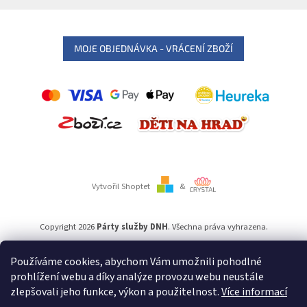
MOJE OBJEDNÁVKA - VRÁCENÍ ZBOŽÍ
Vytvořil Shoptet
&
Copyright 2026
Párty služby DNH
. Všechna práva vyhrazena.
Používáme cookies, abychom Vám umožnili pohodlné
Používáme
ověření věku Adulto
prohlížení webu a díky analýze provozu webu neustále
zlepšovali jeho funkce, výkon a použitelnost.
Více informací