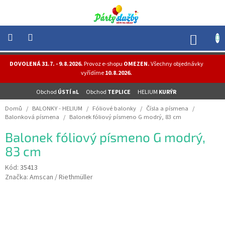
Přejít
na
obsah
NÁK
KOŠÍ
NOVINKY
DOVOLENÁ 31.7. - 9.8.2026.
Provoz e-shopu
OMEZEN.
Všechny objednávky
-
vyřídíme
10.8.2026.
AKCE
Obchod
ÚSTÍ nL
Obchod
TEPLICE
HELIUM
KURÝR
BALONKY
-
Domů
/
BALONKY - HELIUM
/
Fóliové balonky
/
Čísla a písmena
/
HELIUM
Balonková písmena
/
Balonek fóliový písmeno G modrý, 83 cm
PÁRTY
Balonek fóliový písmeno G modrý,
-
OSLAVY
83 cm
MASKY
Kód:
35413
-
Značka:
Amscan / Riethmüller
KOSTÝMY
TEMATICKÉ
PÁRTY