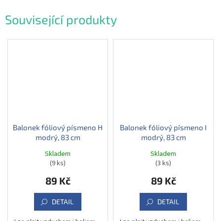
Související produkty
Balonek fóliový písmeno H
Balonek fóliový písmeno I
modrý, 83 cm
modrý, 83 cm
Skladem
Skladem
(9 ks)
(3 ks)
89 Kč
89 Kč
DETAIL
DETAIL