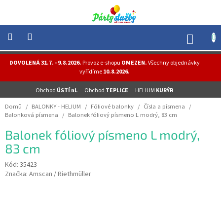
Přejít
na
obsah
NÁK
KOŠÍ
NOVINKY
DOVOLENÁ 31.7. - 9.8.2026.
Provoz e-shopu
OMEZEN.
Všechny objednávky
-
vyřídíme
10.8.2026.
AKCE
Obchod
ÚSTÍ nL
Obchod
TEPLICE
HELIUM
KURÝR
BALONKY
-
Domů
/
BALONKY - HELIUM
/
Fóliové balonky
/
Čísla a písmena
/
HELIUM
Balonková písmena
/
Balonek fóliový písmeno L modrý, 83 cm
PÁRTY
Balonek fóliový písmeno L modrý,
-
OSLAVY
83 cm
MASKY
Kód:
35423
-
Značka:
Amscan / Riethmüller
KOSTÝMY
TEMATICKÉ
PÁRTY