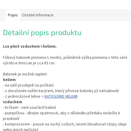
Popis
Ostatní informace
Detailní popis produktu
Lze plnit vzduchem i heliem.
Fóliový balonek písmeno L modrý, průměrná výška písmena v této sérii
výrobce Amscan je cca 83 cm.
Balonek je možné naplnit:
heliem
- na naší prodejně na počkání
- s doručením naším kurýrem, který přiveze balonky již nafouknuté
- z jednorázové lahve >
KATEGORIE HELIUM
vzduchem
- brčkem - není součástí balení
- pumpičkou - dbejte opatrnosti, aby v důsledku přetlaku nedošlo k
prasknutí
- kompresorem - pouze na suchý vzduch, nesmí obsahovat stopy oleje
nebo jiných nečistot