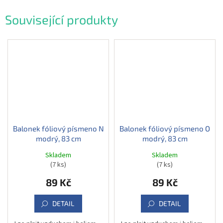
Související produkty
Balonek fóliový písmeno N
Balonek fóliový písmeno O
modrý, 83 cm
modrý, 83 cm
Skladem
Skladem
(7 ks)
(7 ks)
89 Kč
89 Kč
DETAIL
DETAIL