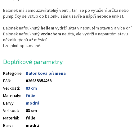
Balonek má samouzavíratelný ventil, tzn. že po vytažení brčka nebo
pumpičky se vstup do balonku sám uzavře a náplň nebude unikat.
Balonek nafouknutý
heliem
vydrží létat v napnutém stavu 5 a více dní.
Balonek nafouknutý
vzduchem
nelétá, ale vydrží v napnutém stavu
několik týdnů až měsíců.
Lze plnit opakovaně.
Doplňkové parametry
Kategorie
:
Balonková písmena
EAN
:
026635354233
Velikosti
:
83 cm
Materiály
:
fólie
Barvy
:
modrá
Velikost
:
83 cm
Materiál
:
fólie
Barva
:
modrá