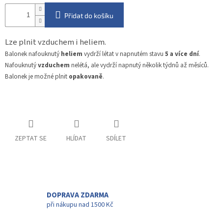
Přidat do košíku
Lze plnit vzduchem i heliem.
Balonek nafouknutý
heliem
vydrží létat v napnutém stavu
5 a více dní
.
Nafouknutý
vzduchem
nelétá, ale vydrží napnutý několik týdnů až měsíců.
Balonek je možné plnit
opakovaně
.
ZEPTAT SE
HLÍDAT
SDÍLET
DOPRAVA ZDARMA
při nákupu nad 1500 Kč