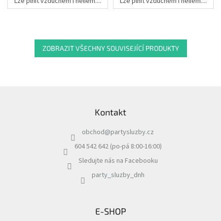
Lze plnit vzduchem i heliem....
Lze plnit vzduchem i heliem....
ZOBRAZIT VŠECHNY SOUVISEJÍCÍ PRODUKTY
Z
á
Kontakt
p
a
obchod
@
partysluzby.cz
t
í
604 542 642 (po-pá 8:00-16:00)
Sledujte nás na Facebooku
party_sluzby_dnh
E-SHOP