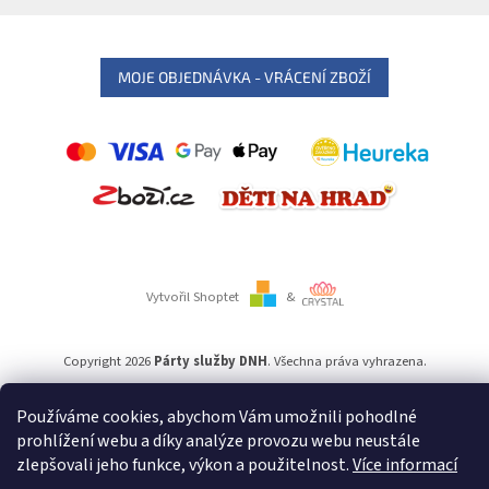
MOJE OBJEDNÁVKA - VRÁCENÍ ZBOŽÍ
Vytvořil Shoptet
&
Copyright 2026
Párty služby DNH
. Všechna práva vyhrazena.
Používáme cookies, abychom Vám umožnili pohodlné
Používáme
ověření věku Adulto
prohlížení webu a díky analýze provozu webu neustále
zlepšovali jeho funkce, výkon a použitelnost.
Více informací