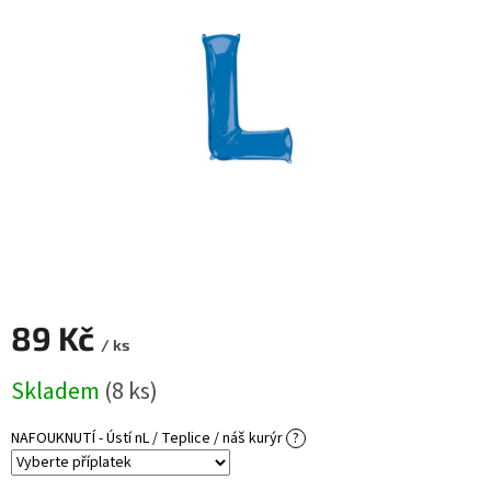
ROZLUČKA
-
SVATBA
BARVY
ČÍSLA
NAŠE
SLUŽBY
PŮJČOVNA
Přihlášení
89 Kč
/ ks
Měrná
Skladem
(8 ks)
cena:
NAFOUKNUTÍ - Ústí nL / Teplice / náš kurýr
?