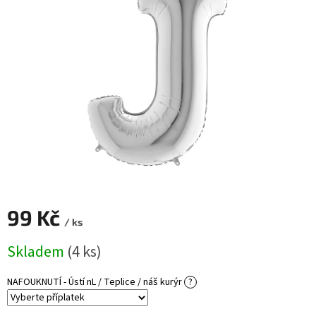
ROZLUČKA
-
SVATBA
BARVY
ČÍSLA
NAŠE
SLUŽBY
PŮJČOVNA
Přihlášení
99 Kč
/ ks
Měrná
Skladem
(4 ks)
cena:
NAFOUKNUTÍ - Ústí nL / Teplice / náš kurýr
?