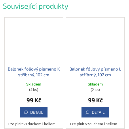
Související produkty
Balonek fóliový písmeno K
Balonek fóliový písmeno L
stříbrný, 102 cm
stříbrný, 102 cm
Skladem
Skladem
(4 ks)
(2 ks)
99 Kč
99 Kč
DETAIL
DETAIL
Lze plnit vzduchem i heliem....
Lze plnit vzduchem i heliem....