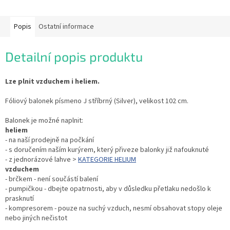
Popis
Ostatní informace
Detailní popis produktu
Lze plnit vzduchem i heliem.
Fóliový balonek písmeno J stříbrný (Silver), velikost 102 cm.
Balonek je možné naplnit:
heliem
- na naší prodejně na počkání
- s doručením naším kurýrem, který přiveze balonky již nafouknuté
- z jednorázové lahve >
KATEGORIE HELIUM
vzduchem
- brčkem - není součástí balení
- pumpičkou - dbejte opatrnosti, aby v důsledku přetlaku nedošlo k
prasknutí
- kompresorem - pouze na suchý vzduch, nesmí obsahovat stopy oleje
nebo jiných nečistot