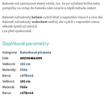
Balonek má samouzavíratelný ventil, tzn. že po vytažení brčka nebo
pumpičky se vstup do balonku sám uzavře a náplň nebude unikat.
Balonek nafouknutý
heliem
vydrží létat v napnutém stavu 5 a více dní.
Balonek nafouknutý
vzduchem
nelétá, ale vydrží v napnutém stavu
několik týdnů až měsíců.
Lze plnit opakovaně.
Doplňkové parametry
Kategorie
:
Balonková písmena
EAN
:
8053904662999
Velikosti
:
102 cm
Materiály
:
fólie
Barvy
:
stříbrná
Velikost
:
102 cm
Materiál
:
fólie
Barva
:
stříbrná