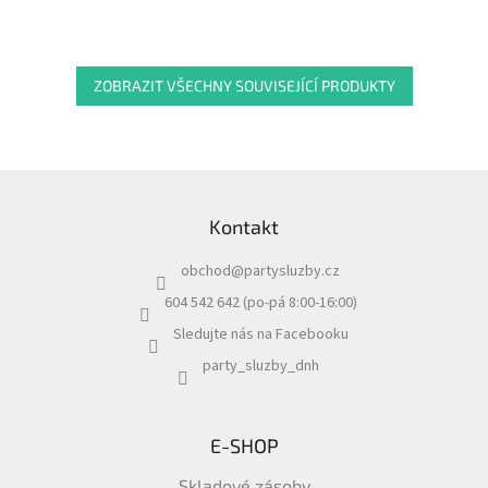
ZOBRAZIT VŠECHNY SOUVISEJÍCÍ PRODUKTY
Z
á
Kontakt
p
a
obchod
@
partysluzby.cz
t
í
604 542 642 (po-pá 8:00-16:00)
Sledujte nás na Facebooku
party_sluzby_dnh
E-SHOP
Skladové zásoby