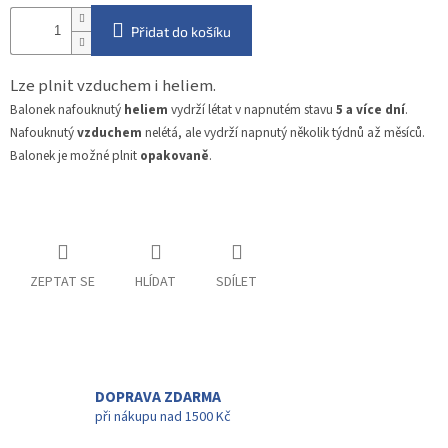
Přidat do košíku
Lze plnit vzduchem i heliem.
Balonek nafouknutý
heliem
vydrží létat v napnutém stavu
5 a více dní
.
Nafouknutý
vzduchem
nelétá, ale vydrží napnutý několik týdnů až měsíců.
Balonek je možné plnit
opakovaně
.
ZEPTAT SE
HLÍDAT
SDÍLET
DOPRAVA ZDARMA
při nákupu nad 1500 Kč