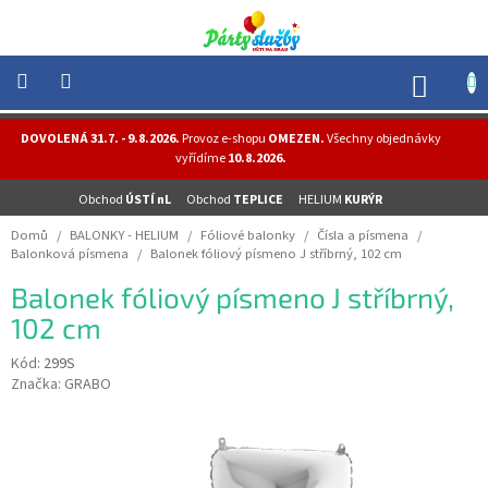
Přejít
na
obsah
NÁK
KOŠÍ
NOVINKY
DOVOLENÁ 31.7. - 9.8.2026.
Provoz e-shopu
OMEZEN.
Všechny objednávky
-
vyřídíme
10.8.2026.
AKCE
Obchod
ÚSTÍ nL
Obchod
TEPLICE
HELIUM
KURÝR
BALONKY
-
Domů
/
BALONKY - HELIUM
/
Fóliové balonky
/
Čísla a písmena
/
HELIUM
Balonková písmena
/
Balonek fóliový písmeno J stříbrný, 102 cm
PÁRTY
Balonek fóliový písmeno J stříbrný,
-
OSLAVY
102 cm
MASKY
Kód:
299S
-
Značka:
GRABO
KOSTÝMY
TEMATICKÉ
PÁRTY