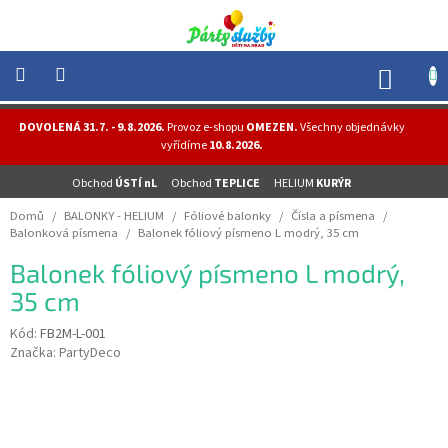
Přejít
na
obsah
NÁK
KOŠÍ
NOVINKY
DOVOLENÁ 31.7. - 9.8.2026.
Provoz e-shopu
OMEZEN.
Všechny objednávky
-
vyřídíme
10.8.2026.
AKCE
Obchod
ÚSTÍ nL
Obchod
TEPLICE
HELIUM
KURÝR
BALONKY
-
Domů
/
BALONKY - HELIUM
/
Fóliové balonky
/
Čísla a písmena
/
HELIUM
Balonková písmena
/
Balonek fóliový písmeno L modrý, 35 cm
PÁRTY
Balonek fóliový písmeno L modrý,
-
OSLAVY
35 cm
MASKY
Kód:
FB2M-L-001
-
Značka:
PartyDeco
KOSTÝMY
TEMATICKÉ
PÁRTY