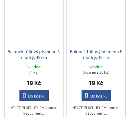
Balonek fóliový písmeno N
Balonek fóliový písmeno P
modrý, 35 cm
modrý, 35 cm
Skladem
Skladem
(4 ks)
(více než 10 ks)
19 Kč
19 Kč
Do košíku
Do košíku
NELZE PLNIT HELIEM, pouze
NELZE PLNIT HELIEM, pouze
vzduchem....
vzduchem....