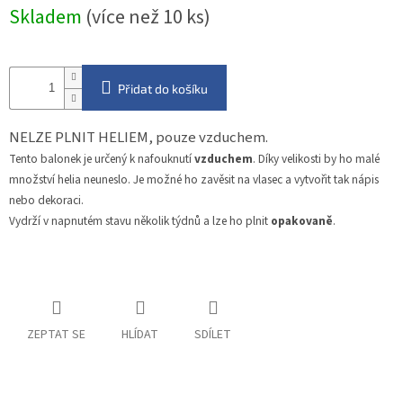
Měrná
Skladem
(více než 10 ks)
cena:
Přidat do košíku
NELZE PLNIT HELIEM, pouze vzduchem.
Tento balonek je určený k nafouknutí
vzduchem
. Díky velikosti by ho malé
množství helia neuneslo. Je možné ho zavěsit na vlasec a vytvořit tak nápis
nebo dekoraci.
Vydrží v napnutém stavu několik týdnů a lze ho plnit
opakovaně
.
ZEPTAT SE
HLÍDAT
SDÍLET