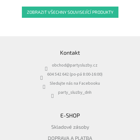
ZOBRAZIT VŠECHNY SOUVISEJÍCÍ PRODUKTY
Z
á
Kontakt
p
a
obchod
@
partysluzby.cz
t
í
604 542 642 (po-pá 8:00-16:00)
Sledujte nás na Facebooku
party_sluzby_dnh
E-SHOP
Skladové zásoby
DOPRAVA A PLATBA