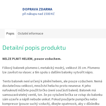
DOPRAVA ZDARMA
při nákupu nad 1500 Kč
Popis
Ostatní informace
Detailní popis produktu
NELZE PLNIT HELIEM, pouze vzduchem.
Fóliový balonek písmeno L metalický modrý, velikost 35 cm. Písmeno
lze zavěsit na vlasec a tím spolu s dalšími balonky vytvořit nápis.
Tento balonek není určený k plnění heliem, ale pouze vzduchem. Nemá
dostatečnou velikost, množství helia ho proto neunese. K jeho
nafouknutí můžete použít brčko (není součástí balení). Balonek má
samouzavíratelný ventil, tzn. že po vytažení brčka se vstup do balonku
sám uzavře a náplň nebude unikat. Pokud použijete pumpičku nebo
kompresor (pouze suchý vzduch), dbejte opatrnosti, aby v důsledku