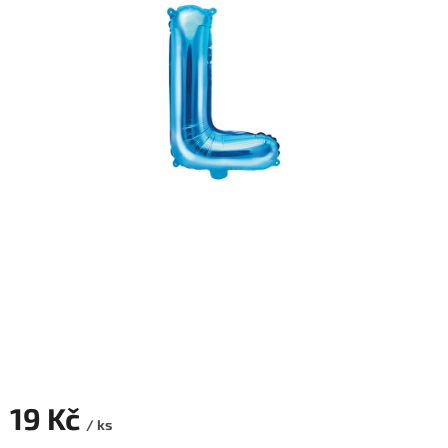
ROZLUČKA
-
SVATBA
BARVY
ČÍSLA
NAŠE
SLUŽBY
PŮJČOVNA
Přihlášení
19 Kč
/ ks