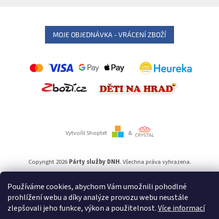
MOJE OBJEDNÁVKA - VRÁCENÍ ZBOŽÍ
Vytvořil Shoptet
&
Copyright 2026
Párty služby DNH
. Všechna práva vyhrazena.
Používáme cookies, abychom Vám umožnili pohodlné
Používáme
ověření věku Adulto
prohlížení webu a díky analýze provozu webu neustále
zlepšovali jeho funkce, výkon a použitelnost.
Více informací