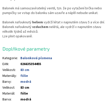
Balonek má samouzavíratelný ventil, tzn. že po vytažení brčka nebo
pumpičky se vstup do balonku sám uzavře a náplň nebude unikat.
Balonek nafouknutý
heliem
vydrží létat v napnutém stavu 5 a více dní.
Balonek nafouknutý
vzduchem
nelétá, ale vydrží v napnutém stavu
několik týdnů až měsíců.
Lze plnit opakovaně.
Doplňkové parametry
Kategorie
:
Balonková písmena
EAN
:
026635354455
Velikosti
:
83 cm
Materiály
:
fólie
Barvy
:
modrá
Velikost
:
83 cm
Materiál
:
fólie
Barva
:
modrá