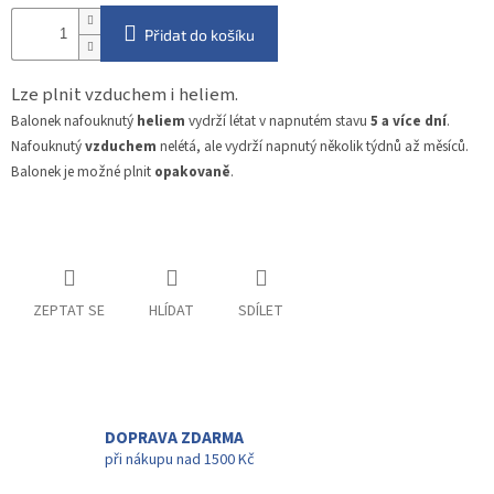
Přidat do košíku
Lze plnit vzduchem i heliem.
Balonek nafouknutý
heliem
vydrží létat v napnutém stavu
5 a více dní
.
Nafouknutý
vzduchem
nelétá, ale vydrží napnutý několik týdnů až měsíců.
Balonek je možné plnit
opakovaně
.
ZEPTAT SE
HLÍDAT
SDÍLET
DOPRAVA ZDARMA
při nákupu nad 1500 Kč