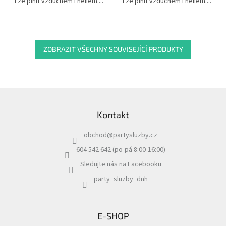
Lze plnit vzduchem i heliem....
Lze plnit vzduchem i heliem....
ZOBRAZIT VŠECHNY SOUVISEJÍCÍ PRODUKTY
Z
á
Kontakt
p
a
obchod
@
partysluzby.cz
t
í
604 542 642 (po-pá 8:00-16:00)
Sledujte nás na Facebooku
party_sluzby_dnh
E-SHOP