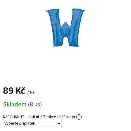
ROZLUČKA
-
SVATBA
BARVY
ČÍSLA
NAŠE
SLUŽBY
PŮJČOVNA
Přihlášení
89 Kč
/ ks
Měrná
Skladem
(8 ks)
cena:
NAFOUKNUTÍ - Ústí nL / Teplice / náš kurýr
?