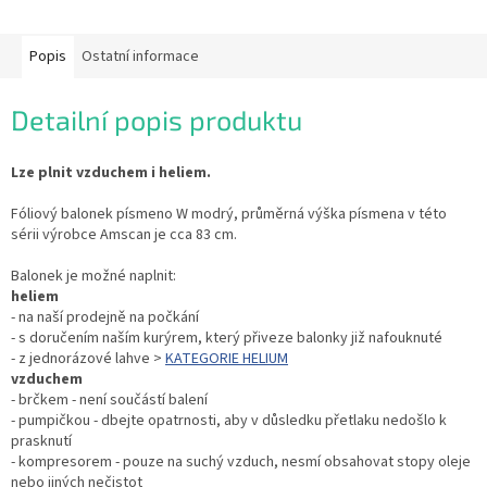
Popis
Ostatní informace
Detailní popis produktu
Lze plnit vzduchem i heliem.
Fóliový balonek písmeno W modrý, průměrná výška písmena v této
sérii výrobce Amscan je cca 83 cm.
Balonek je možné naplnit:
heliem
- na naší prodejně na počkání
- s doručením naším kurýrem, který přiveze balonky již nafouknuté
- z jednorázové lahve >
KATEGORIE HELIUM
vzduchem
- brčkem - není součástí balení
- pumpičkou - dbejte opatrnosti, aby v důsledku přetlaku nedošlo k
prasknutí
- kompresorem - pouze na suchý vzduch, nesmí obsahovat stopy oleje
nebo jiných nečistot