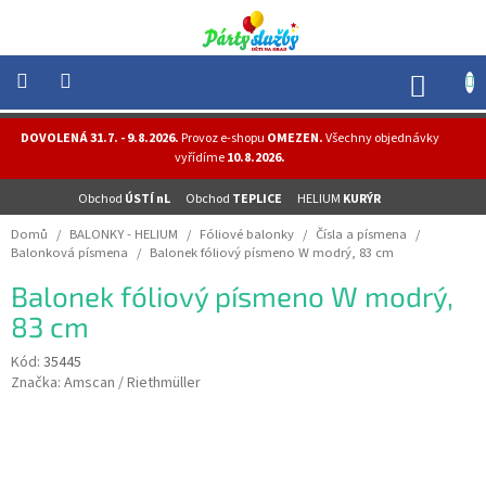
Přejít
na
obsah
NÁK
KOŠÍ
NOVINKY
DOVOLENÁ 31.7. - 9.8.2026.
Provoz e-shopu
OMEZEN.
Všechny objednávky
-
vyřídíme
10.8.2026.
AKCE
Obchod
ÚSTÍ nL
Obchod
TEPLICE
HELIUM
KURÝR
BALONKY
-
Domů
/
BALONKY - HELIUM
/
Fóliové balonky
/
Čísla a písmena
/
HELIUM
Balonková písmena
/
Balonek fóliový písmeno W modrý, 83 cm
PÁRTY
Balonek fóliový písmeno W modrý,
-
OSLAVY
83 cm
MASKY
Kód:
35445
-
Značka:
Amscan / Riethmüller
KOSTÝMY
TEMATICKÉ
PÁRTY