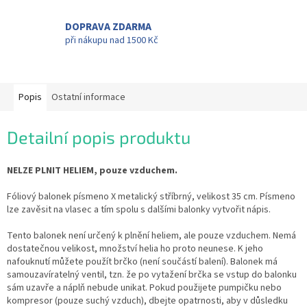
DOPRAVA ZDARMA
při nákupu nad 1500 Kč
Popis
Ostatní informace
Detailní popis produktu
NELZE PLNIT HELIEM, pouze vzduchem.
Fóliový balonek písmeno X metalický stříbrný, velikost 35 cm. Písmeno
lze zavěsit na vlasec a tím spolu s dalšími balonky vytvořit nápis.
Tento balonek není určený k plnění heliem, ale pouze vzduchem. Nemá
dostatečnou velikost, množství helia ho proto neunese. K jeho
nafouknutí můžete použít brčko (není součástí balení). Balonek má
samouzavíratelný ventil, tzn. že po vytažení brčka se vstup do balonku
sám uzavře a náplň nebude unikat. Pokud použijete pumpičku nebo
kompresor (pouze suchý vzduch), dbejte opatrnosti, aby v důsledku