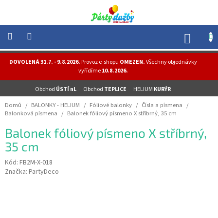
Přejít
na
obsah
NÁK
KOŠÍ
NOVINKY
DOVOLENÁ 31.7. - 9.8.2026.
Provoz e-shopu
OMEZEN.
Všechny objednávky
-
vyřídíme
10.8.2026.
AKCE
Obchod
ÚSTÍ nL
Obchod
TEPLICE
HELIUM
KURÝR
BALONKY
-
Domů
/
BALONKY - HELIUM
/
Fóliové balonky
/
Čísla a písmena
/
HELIUM
Balonková písmena
/
Balonek fóliový písmeno X stříbrný, 35 cm
PÁRTY
Balonek fóliový písmeno X stříbrný,
-
OSLAVY
35 cm
MASKY
Kód:
FB2M-X-018
-
Značka:
PartyDeco
KOSTÝMY
TEMATICKÉ
PÁRTY