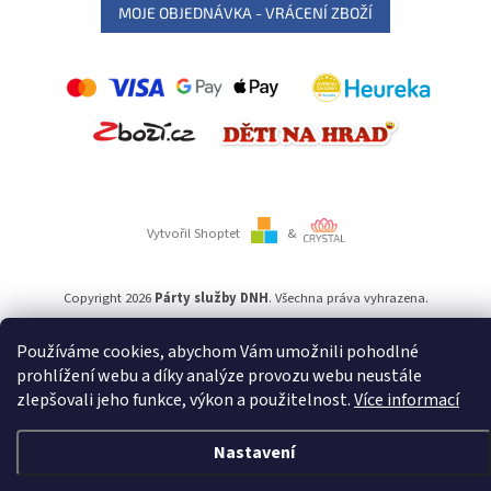
MOJE OBJEDNÁVKA - VRÁCENÍ ZBOŽÍ
Vytvořil Shoptet
&
Copyright 2026
Párty služby DNH
. Všechna práva vyhrazena.
Používáme cookies, abychom Vám umožnili pohodlné
Používáme
ověření věku Adulto
prohlížení webu a díky analýze provozu webu neustále
zlepšovali jeho funkce, výkon a použitelnost.
Více informací
Nastavení