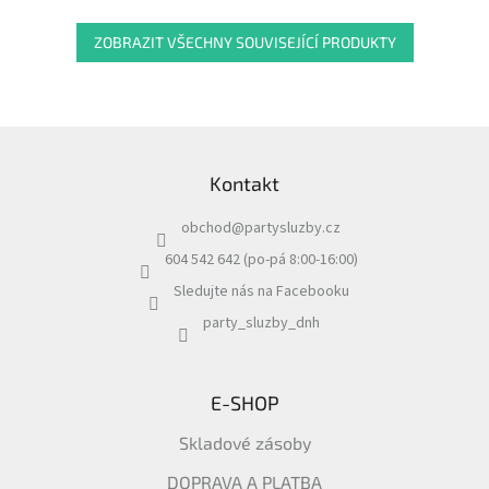
ZOBRAZIT VŠECHNY SOUVISEJÍCÍ PRODUKTY
Z
á
Kontakt
p
a
obchod
@
partysluzby.cz
t
í
604 542 642 (po-pá 8:00-16:00)
Sledujte nás na Facebooku
party_sluzby_dnh
E-SHOP
Skladové zásoby
DOPRAVA A PLATBA