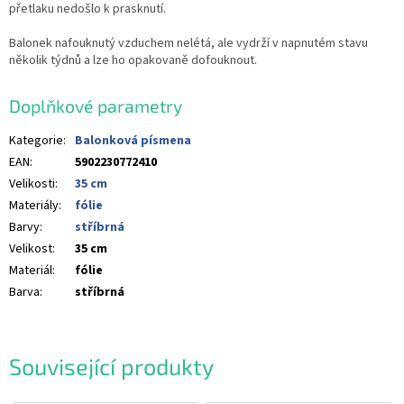
přetlaku nedošlo k prasknutí.
Balonek nafouknutý vzduchem nelétá, ale vydrží v napnutém stavu
několik týdnů a lze ho opakovaně dofouknout.
Doplňkové parametry
Kategorie
:
Balonková písmena
EAN
:
5902230772410
Velikosti
:
35 cm
Materiály
:
fólie
Barvy
:
stříbrná
Velikost
:
35 cm
Materiál
:
fólie
Barva
:
stříbrná
Související produkty