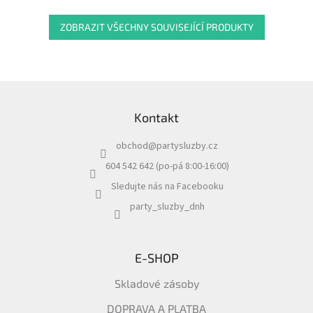
ZOBRAZIT VŠECHNY SOUVISEJÍCÍ PRODUKTY
Z
á
Kontakt
p
a
obchod
@
partysluzby.cz
t
í
604 542 642 (po-pá 8:00-16:00)
Sledujte nás na Facebooku
party_sluzby_dnh
E-SHOP
Skladové zásoby
DOPRAVA A PLATBA