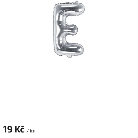
ROZLUČKA
-
SVATBA
BARVY
ČÍSLA
NAŠE
SLUŽBY
PŮJČOVNA
Přihlášení
19 Kč
/ ks