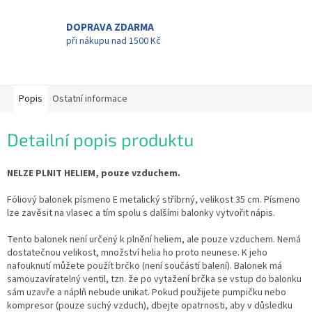
DOPRAVA ZDARMA
při nákupu nad 1500 Kč
Popis
Ostatní informace
Detailní popis produktu
NELZE PLNIT HELIEM, pouze vzduchem.
Fóliový balonek písmeno E metalický stříbrný, velikost 35 cm. Písmeno
lze zavěsit na vlasec a tím spolu s dalšími balonky vytvořit nápis.
Tento balonek není určený k plnění heliem, ale pouze vzduchem. Nemá
dostatečnou velikost, množství helia ho proto neunese. K jeho
nafouknutí můžete použít brčko (není součástí balení). Balonek má
samouzavíratelný ventil, tzn. že po vytažení brčka se vstup do balonku
sám uzavře a náplň nebude unikat. Pokud použijete pumpičku nebo
kompresor (pouze suchý vzduch), dbejte opatrnosti, aby v důsledku