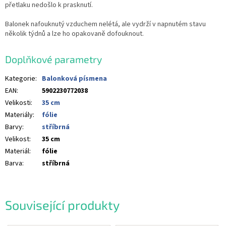
přetlaku nedošlo k prasknutí.
Balonek nafouknutý vzduchem nelétá, ale vydrží v napnutém stavu
několik týdnů a lze ho opakovaně dofouknout.
Doplňkové parametry
Kategorie
:
Balonková písmena
EAN
:
5902230772038
Velikosti
:
35 cm
Materiály
:
fólie
Barvy
:
stříbrná
Velikost
:
35 cm
Materiál
:
fólie
Barva
:
stříbrná
Související produkty