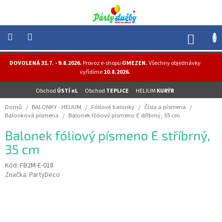
Přejít
na
obsah
NÁK
KOŠÍ
NOVINKY
DOVOLENÁ 31.7. - 9.8.2026.
Provoz e-shopu
OMEZEN.
Všechny objednávky
-
vyřídíme
10.8.2026.
AKCE
Obchod
ÚSTÍ nL
Obchod
TEPLICE
HELIUM
KURÝR
BALONKY
-
Domů
/
BALONKY - HELIUM
/
Fóliové balonky
/
Čísla a písmena
/
HELIUM
Balonková písmena
/
Balonek fóliový písmeno E stříbrný, 35 cm
PÁRTY
Balonek fóliový písmeno E stříbrný,
-
OSLAVY
35 cm
MASKY
Kód:
FB2M-E-018
-
Značka:
PartyDeco
KOSTÝMY
TEMATICKÉ
PÁRTY