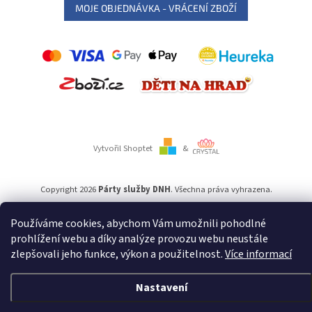
MOJE OBJEDNÁVKA - VRÁCENÍ ZBOŽÍ
Vytvořil Shoptet
&
Copyright 2026
Párty služby DNH
. Všechna práva vyhrazena.
Používáme cookies, abychom Vám umožnili pohodlné
Používáme
ověření věku Adulto
prohlížení webu a díky analýze provozu webu neustále
zlepšovali jeho funkce, výkon a použitelnost.
Více informací
Nastavení