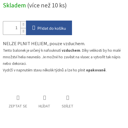
Měrná
Skladem
(více než 10 ks)
cena:
Přidat do košíku
NELZE PLNIT HELIEM, pouze vzduchem.
Tento balonek je určený k nafouknutí
vzduchem
. Díky velikosti by ho malé
množství helia neuneslo. Je možné ho zavěsit na vlasec a vytvořit tak nápis
nebo dekoraci.
Vydrží v napnutém stavu několik týdnů a lze ho plnit
opakovaně
.
ZEPTAT SE
HLÍDAT
SDÍLET