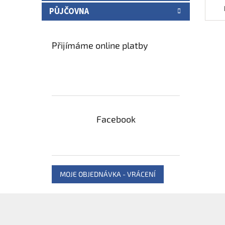
PŮJČOVNA
Přijímáme online platby
Facebook
MOJE OBJEDNÁVKA - VRÁCENÍ
Z
á
p