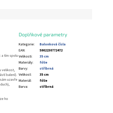
Doplňkové parametry
Kategorie
:
Balonková čísla
EAN
:
5902230772472
c a tím spolu
Velikosti
:
35 cm
Materiály
:
fólie
Barvy
:
stříbrná
 velikost,
Velikost
:
35 cm
stí balení).
u sám uzavře
Materiál
:
fólie
duch),
Barva
:
stříbrná
lze ho