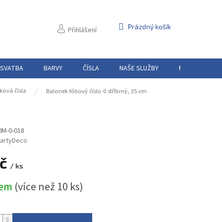
NÁKUPNÍ
Prázdný košík
Přihlášení
KOŠÍK
 SVATBA
BARVY
ČÍSLA
NAŠE SLUŽBY
PŮJČOVNA
ková čísla
Balonek fóliový číslo 0 stříbrný, 35 cm
0M-0-018
artyDeco
Kč
/ ks
dem
(více než 10 ks)