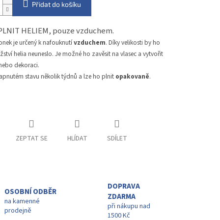
Přidat do košíku
PLNIT HELIEM, pouze vzduchem.
onek je určený k nafouknutí
vzduchem
. Díky velikosti by ho
tví helia neuneslo. Je možné ho zavěsit na vlasec a vytvořit
 nebo dekoraci.
apnutém stavu několik týdnů a lze ho plnit
opakovaně
.
ZEPTAT SE
HLÍDAT
SDÍLET
DOPRAVA
OSOBNÍ ODBĚR
ZDARMA
na kamenné
při nákupu nad
prodejně
1500 Kč