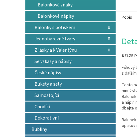
Balonkové znaky
Balonkové nápisy
Popis
Balonky s potiskem
Jednobarevné tvary
Deta
Z lásky a k Valentýnu
NELZE P
Se vzkazy a nápisy
Fóliový 
České nápisy
s dalším
Bukety a sety
Tento b
množství
Samostojící
Balonek 
a náplň
Chodící
dbejte o
Dekorativní
Balonek 
opakova
Bubliny