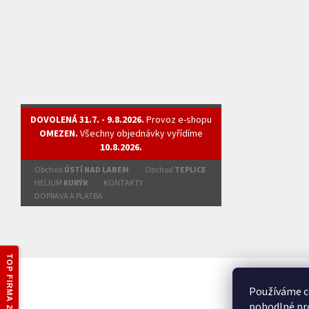
DOVOLENÁ 31.7. - 9.8.2026.
Provoz e-shopu
OMEZEN.
Všechny objednávky vyřídíme
10.8.2026.
Obchod
ÚSTÍ NAD LABEM
Obchod
TEPLICE
HELIUM
KURÝR
KONTAKTY
DOPRAVA A PLATBA
TOP FIRMA 2025
Používáme c
pohodlné pro