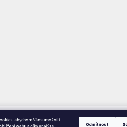
ookies, abychom Vám umožnili
Odmítnout
S
hlížení webu a díky analýze