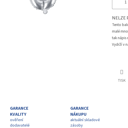
NELZE 
Tento bal
malé množs
tak nápis
Vydrží v n
TISK
GARANCE
GARANCE
KVALITY
NÁKUPU
ověření
aktuální skladové
dodavatelé
zásoby