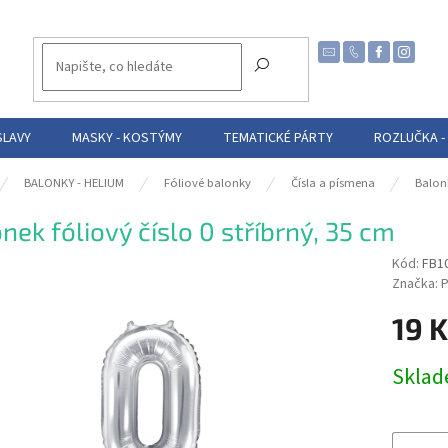
SLAVY
MASKY - KOSTÝMY
TEMATICKÉ PÁRTY
ROZLUČKA -
BALONKY - HELIUM
Fóliové balonky
Čísla a písmena
Balon
nek fóliový číslo 0 stříbrný, 35 cm
Kód:
FB1
Značka:
P
19 
Měrná
Skla
cena: