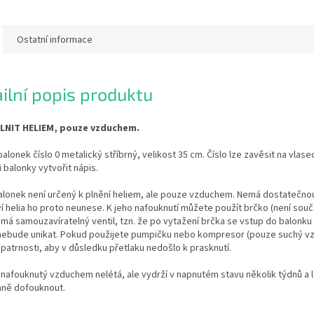
Ostatní informace
ilní popis produktu
LNIT HELIEM, pouze vzduchem.
balonek číslo 0 metalický stříbrný, velikost 35 cm. Číslo lze zavěsit na vlase
i balonky vytvořit nápis.
alonek není určený k plnění heliem, ale pouze vzduchem. Nemá dostatečnou
 helia ho proto neunese. K jeho nafouknutí můžete použít brčko (není součá
má samouzavíratelný ventil, tzn. že po vytažení brčka se vstup do balonk
 nebude unikat. Pokud použijete pumpičku nebo kompresor (pouze suchý vz
patrnosti, aby v důsledku přetlaku nedošlo k prasknutí.
nafouknutý vzduchem nelétá, ale vydrží v napnutém stavu několik týdnů a 
ně dofouknout.