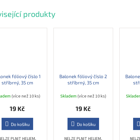
isející produkty
onek fóliový číslo 1
Balonek fóliový číslo 2
Balonek
stříbrný, 35 cm
stříbrný, 35 cm
stř
ladem
(více než 10 ks)
Skladem
(více než 10 ks)
Sklad
19 Kč
19 Kč
Do košíku
Do košíku
NELZE PLNIT HELIEM,
NELZE PLNIT HELIEM,
NELZ