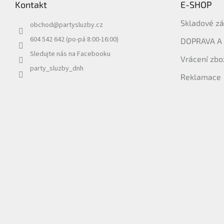
Kontakt
E-SHOP
a
t
Skladové z
obchod
@
partysluzby.cz
í
604 542 642 (po-pá 8:00-16:00)
DOPRAVA A
Sledujte nás na Facebooku
Vrácení zbo
party_sluzby_dnh
Reklamace