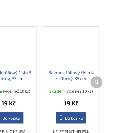
 fóliový číslo 3
Balonek fóliový číslo 4
íbrný, 35 cm
stříbrný, 35 cm
Další
produkt
em
(více než 10 ks)
Skladem
(více než 10 ks)
19 Kč
19 Kč
Do košíku
Do košíku
E PLNIT HELIEM,
NELZE PLNIT HELIEM,