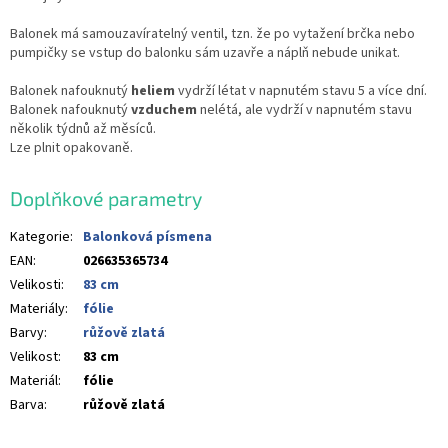
Balonek má samouzavíratelný ventil, tzn. že po vytažení brčka nebo
pumpičky se vstup do balonku sám uzavře a náplň nebude unikat.
Balonek nafouknutý
heliem
vydrží létat v napnutém stavu 5 a více dní.
Balonek nafouknutý
vzduchem
nelétá, ale vydrží v napnutém stavu
několik týdnů až měsíců.
Lze plnit opakovaně.
Doplňkové parametry
Kategorie
:
Balonková písmena
EAN
:
026635365734
Velikosti
:
83 cm
Materiály
:
fólie
Barvy
:
růžově zlatá
Velikost
:
83 cm
Materiál
:
fólie
Barva
:
růžově zlatá