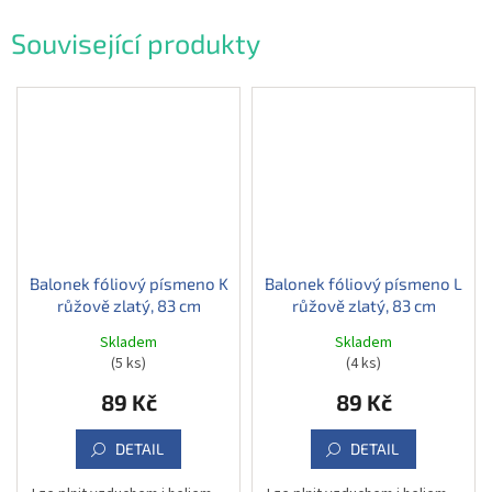
Související produkty
Balonek fóliový písmeno K
Balonek fóliový písmeno L
růžově zlatý, 83 cm
růžově zlatý, 83 cm
Skladem
Skladem
(5 ks)
(4 ks)
89 Kč
89 Kč
DETAIL
DETAIL