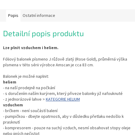
Popis
Ostatní informace
Detailní popis produktu
Lze plnit vzduchem i heliem.
Fóliový balonek písmeno J růžově zlatý (Rose Gold), průměrná výška
písmena v této sérii výrobce Amscan je cca 83 cm.
Balonek je možné naplnit:
heliem
- na naší prodejně na počkání
- s doručením naším kurýrem, který přiveze balonky již nafouknuté
- z jednorázové lahve >
KATEGORIE HELIUM
vzduchem
- brčkem - není součástí balení
- pumpičkou - dbejte opatrnosti, aby v důsledku přetlaku nedošlo k
prasknutí
- kompresorem - pouze na suchý vzduch, nesmí obsahovat stopy oleje
nebo jiných nečistot