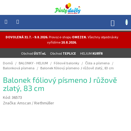
Přejít
na
obsah
NÁK
KOŠÍ
NOVINKY
DOVOLENÁ 31.7. - 9.8.2026.
Provoz e-shopu
OMEZEN.
Všechny objednávky
-
vyřídíme
10.8.2026.
AKCE
Obchod
ÚSTÍ nL
Obchod
TEPLICE
HELIUM
KURÝR
BALONKY
-
Domů
/
BALONKY - HELIUM
/
Fóliové balonky
/
Čísla a písmena
/
HELIUM
Balonková písmena
/
Balonek fóliový písmeno J růžově zlatý, 83 cm
PÁRTY
Balonek fóliový písmeno J růžově
-
OSLAVY
zlatý, 83 cm
MASKY
Kód:
36573
-
Značka:
Amscan / Riethmüller
KOSTÝMY
TEMATICKÉ
PÁRTY