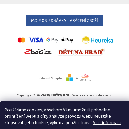
MOJE OBJEDNÁVKA - VRÁCENÍ ZBOŽÍ
Vytvořil Shoptet
&
Copyright 2026
Párty služby DNH
. Všechna práva vyhrazena.
Používáme cookies, abychom Vám umožnili pohodlné
Používáme
ověření věku Adulto
prohlížení webu a díky analýze provozu webu neustále
zlepšovali jeho funkce, výkon a použitelnost.
Více informací