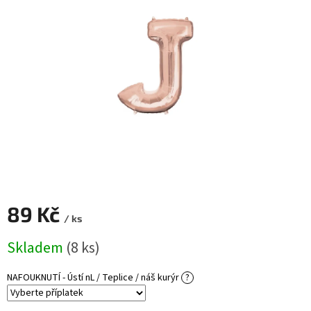
ROZLUČKA
-
SVATBA
BARVY
ČÍSLA
NAŠE
SLUŽBY
PŮJČOVNA
Přihlášení
89 Kč
/ ks
Měrná
Skladem
(8 ks)
cena:
NAFOUKNUTÍ - Ústí nL / Teplice / náš kurýr
?