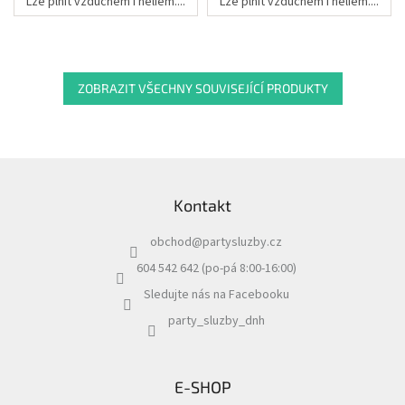
Lze plnit vzduchem i heliem....
Lze plnit vzduchem i heliem....
ZOBRAZIT VŠECHNY SOUVISEJÍCÍ PRODUKTY
Z
á
Kontakt
p
a
obchod
@
partysluzby.cz
t
í
604 542 642 (po-pá 8:00-16:00)
Sledujte nás na Facebooku
party_sluzby_dnh
E-SHOP