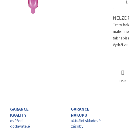
NELZE 
Tento bal
malé množs
tak nápis
Vydrží v n
TISK
GARANCE
GARANCE
KVALITY
NÁKUPU
ověření
aktuální skladové
dodavatelé
zásoby