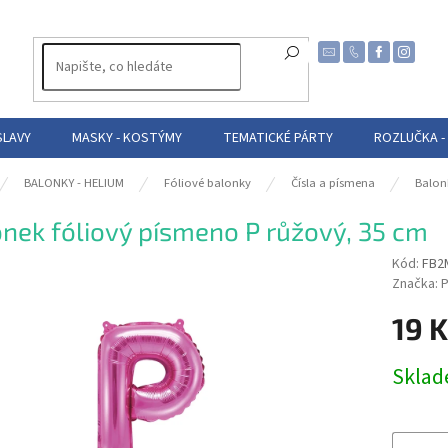
SLAVY
MASKY - KOSTÝMY
TEMATICKÉ PÁRTY
ROZLUČKA -
BALONKY - HELIUM
Fóliové balonky
Čísla a písmena
Balon
nek fóliový písmeno P růžový, 35 cm
Kód:
FB2
Značka:
P
19 
Měrná
Skla
cena: