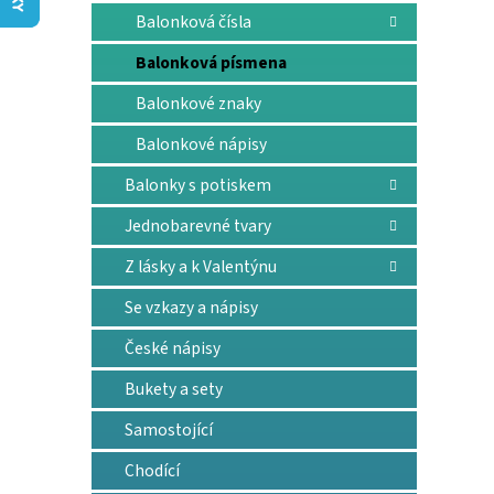
n
Balonková čísla
e
l
Balonková písmena
Balonkové znaky
Balonkové nápisy
Balonky s potiskem
Jednobarevné tvary
Z lásky a k Valentýnu
Se vzkazy a nápisy
České nápisy
Bukety a sety
Samostojící
Chodící