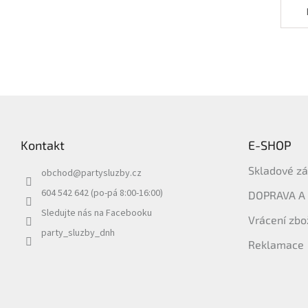
Z
á
p
Kontakt
E-SHOP
a
t
Skladové z
obchod
@
partysluzby.cz
í
604 542 642 (po-pá 8:00-16:00)
DOPRAVA A
Sledujte nás na Facebooku
Vrácení zbo
party_sluzby_dnh
Reklamace