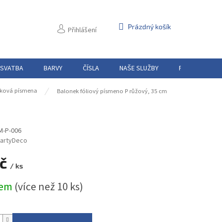
NÁKUPNÍ
Prázdný košík
Přihlášení
KOŠÍK
 SVATBA
BARVY
ČÍSLA
NAŠE SLUŽBY
PŮJČOVNA
ková písmena
Balonek fóliový písmeno P růžový, 35 cm
M-P-006
artyDeco
Kč
/ ks
dem
(více než 10 ks)