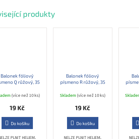
isející produkty
Balonek fóliový
Balonek fóliový
Bal
smeno Q růžový, 35
písmeno R růžový, 35
písme
cm
cm
ladem
(více než 10 ks)
Skladem
(více než 10 ks)
Sklad
19 Kč
19 Kč
Do košíku
Do košíku
NELZE PLNIT HELIEM,
NELZE PLNIT HELIEM,
NELZ