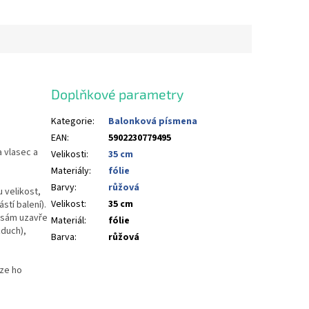
Doplňkové parametry
Kategorie
:
Balonková písmena
EAN
:
5902230779495
a vlasec a
Velikosti
:
35 cm
Materiály
:
fólie
Barvy
:
růžová
 velikost,
Velikost
:
35 cm
stí balení).
u sám uzavře
Materiál
:
fólie
duch),
Barva
:
růžová
lze ho