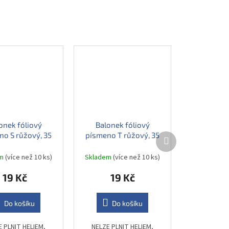
onek fóliový
Balonek fóliový
no S růžový, 35
písmeno T růžový, 35
Další
produkt
cm
cm
em
(více než 10 ks)
Skladem
(více než 10 ks)
19 Kč
19 Kč
Do košíku
Do košíku
E PLNIT HELIEM,
NELZE PLNIT HELIEM,