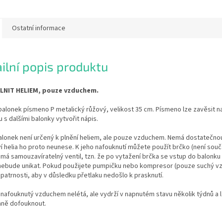
Ostatní informace
ilní popis produktu
LNIT HELIEM, pouze vzduchem.
balonek písmeno P metalický růžový, velikost 35 cm. Písmeno lze zavěsit n
u s dalšími balonky vytvořit nápis.
alonek není určený k plnění heliem, ale pouze vzduchem. Nemá dostatečnou
 helia ho proto neunese. K jeho nafouknutí můžete použít brčko (není součá
má samouzavíratelný ventil, tzn. že po vytažení brčka se vstup do balonk
 nebude unikat. Pokud použijete pumpičku nebo kompresor (pouze suchý vz
patrnosti, aby v důsledku přetlaku nedošlo k prasknutí.
nafouknutý vzduchem nelétá, ale vydrží v napnutém stavu několik týdnů a 
ně dofouknout.