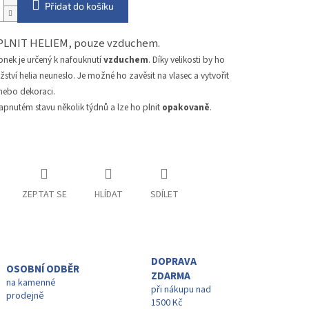
Přidat do košíku
PLNIT HELIEM, pouze vzduchem.
onek je určený k nafouknutí
vzduchem
. Díky velikosti by ho
tví helia neuneslo. Je možné ho zavěsit na vlasec a vytvořit
 nebo dekoraci.
apnutém stavu několik týdnů a lze ho plnit
opakovaně
.
ZEPTAT SE
HLÍDAT
SDÍLET
DOPRAVA
OSOBNÍ ODBĚR
ZDARMA
na kamenné
při nákupu nad
prodejně
1500 Kč