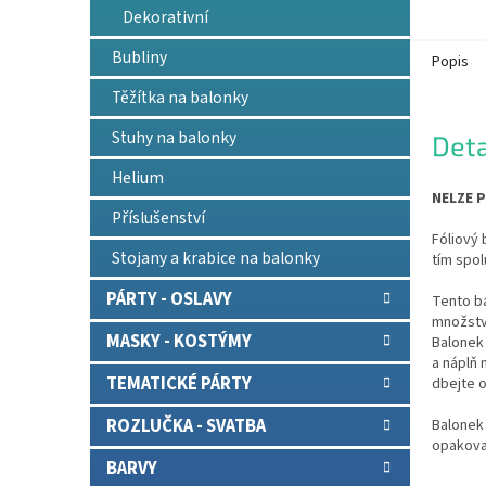
Dekorativní
Bubliny
Popis
Těžítka na balonky
Stuhy na balonky
Deta
Helium
NELZE P
Příslušenství
Fóliový 
Stojany a krabice na balonky
tím spol
PÁRTY - OSLAVY
Tento b
množství
MASKY - KOSTÝMY
Balonek 
a náplň
TEMATICKÉ PÁRTY
dbejte o
ROZLUČKA - SVATBA
Balonek 
opakova
BARVY