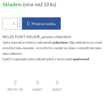
Měrná
Skladem
(více než 10 ks)
cena:
Přidat do košíku
NELZE PLNIT HELIEM, pouze vzduchem.
Tento balonek je určený k nafouknutí
vzduchem
. Díky velikosti by ho malé
množství helia neuneslo. Je možné ho zavěsit na vlasec a vytvořit tak nápis
nebo dekoraci.
Vydrží v napnutém stavu několik týdnů a lze ho plnit
opakovaně
.
ZEPTAT SE
HLÍDAT
SDÍLET