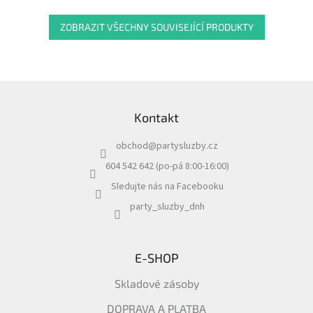
ZOBRAZIT VŠECHNY SOUVISEJÍCÍ PRODUKTY
Z
á
Kontakt
p
a
obchod
@
partysluzby.cz
t
í
604 542 642 (po-pá 8:00-16:00)
Sledujte nás na Facebooku
party_sluzby_dnh
E-SHOP
Skladové zásoby
DOPRAVA A PLATBA