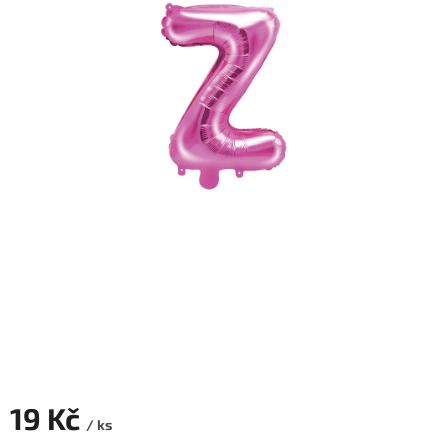
ROZLUČKA
-
SVATBA
BARVY
ČÍSLA
NAŠE
SLUŽBY
PŮJČOVNA
Přihlášení
19 Kč
/ ks