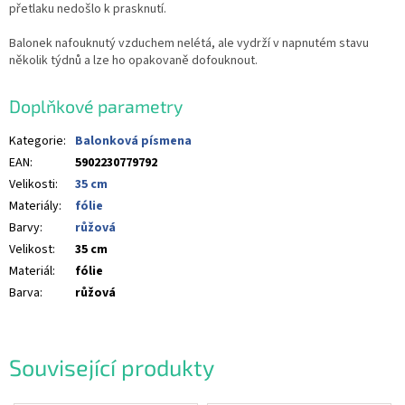
přetlaku nedošlo k prasknutí.
Balonek nafouknutý vzduchem nelétá, ale vydrží v napnutém stavu
několik týdnů a lze ho opakovaně dofouknout.
Doplňkové parametry
Kategorie
:
Balonková písmena
EAN
:
5902230779792
Velikosti
:
35 cm
Materiály
:
fólie
Barvy
:
růžová
Velikost
:
35 cm
Materiál
:
fólie
Barva
:
růžová
Související produkty