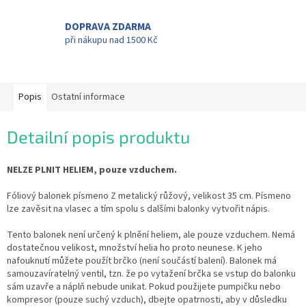
DOPRAVA ZDARMA
při nákupu nad 1500 Kč
Popis
Ostatní informace
Detailní popis produktu
NELZE PLNIT HELIEM, pouze vzduchem.
Fóliový balonek písmeno Z metalický růžový, velikost 35 cm. Písmeno
lze zavěsit na vlasec a tím spolu s dalšími balonky vytvořit nápis.
Tento balonek není určený k plnění heliem, ale pouze vzduchem. Nemá
dostatečnou velikost, množství helia ho proto neunese. K jeho
nafouknutí můžete použít brčko (není součástí balení). Balonek má
samouzavíratelný ventil, tzn. že po vytažení brčka se vstup do balonku
sám uzavře a náplň nebude unikat. Pokud použijete pumpičku nebo
kompresor (pouze suchý vzduch), dbejte opatrnosti, aby v důsledku