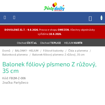
Přejít
na
obsah
NÁK
KOŠÍ
NOVINKY
DOVOLENÁ 31.7. - 9.8.2026.
Provoz e-shopu
OMEZEN.
Všechny objednávky
-
vyřídíme
10.8.2026.
AKCE
Obchod
ÚSTÍ nL
Obchod
TEPLICE
HELIUM
KURÝR
BALONKY
-
Domů
/
BALONKY - HELIUM
/
Fóliové balonky
/
Čísla a písmena
/
HELIUM
Balonková písmena
/
Balonek fóliový písmeno Z růžový, 35 cm
PÁRTY
Balonek fóliový písmeno Z růžový,
-
OSLAVY
35 cm
MASKY
Kód:
FB2M-Z-006
-
Značka:
PartyDeco
KOSTÝMY
TEMATICKÉ
PÁRTY