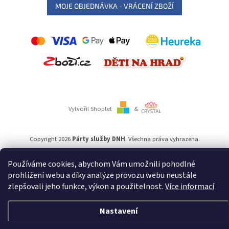
MOJE OBJEDNÁVKA - VRÁCENÍ ZBOŽÍ
Vytvořil Shoptet
&
Copyright 2026
Párty služby DNH
. Všechna práva vyhrazena.
Používáme cookies, abychom Vám umožnili pohodlné
Používáme
ověření věku Adulto
prohlížení webu a díky analýze provozu webu neustále
zlepšovali jeho funkce, výkon a použitelnost.
Více informací
Nastavení