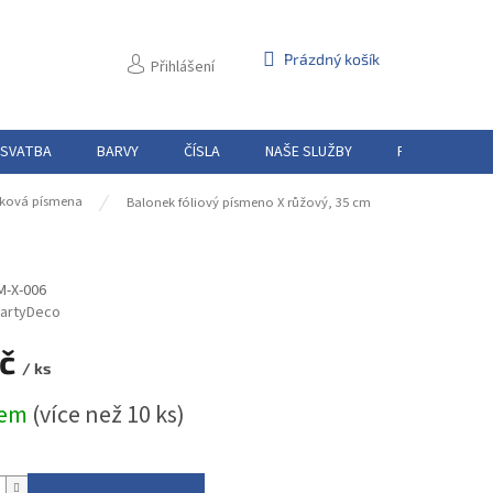
NÁKUPNÍ
Prázdný košík
Přihlášení
KOŠÍK
 SVATBA
BARVY
ČÍSLA
NAŠE SLUŽBY
PŮJČOVNA
ková písmena
Balonek fóliový písmeno X růžový, 35 cm
M-X-006
artyDeco
Kč
/ ks
dem
(více než 10 ks)