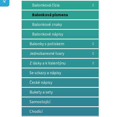
n
Balonková čísla
e
l
Balonková písmena
Balonkové znaky
Balonkové nápisy
Balonky s potiskem
Jednobarevné tvary
Z lásky a k Valentýnu
Se vzkazy a nápisy
České nápisy
Bukety a sety
Samostojící
Chodící