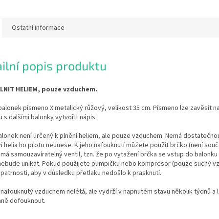
Ostatní informace
ilní popis produktu
LNIT HELIEM, pouze vzduchem.
balonek písmeno X metalický růžový, velikost 35 cm. Písmeno lze zavěsit na
u s dalšími balonky vytvořit nápis.
alonek není určený k plnění heliem, ale pouze vzduchem. Nemá dostatečnou
 helia ho proto neunese. K jeho nafouknutí můžete použít brčko (není součá
má samouzavíratelný ventil, tzn. že po vytažení brčka se vstup do balonk
 nebude unikat. Pokud použijete pumpičku nebo kompresor (pouze suchý vz
patrnosti, aby v důsledku přetlaku nedošlo k prasknutí.
nafouknutý vzduchem nelétá, ale vydrží v napnutém stavu několik týdnů a 
ně dofouknout.