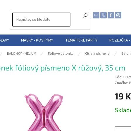
SLAVY
MASKY - KOSTÝMY
TEMATICKÉ PÁRTY
ROZLUČKA -
BALONKY - HELIUM
Fóliové balonky
Čísla a písmena
Balon
nek fóliový písmeno X růžový, 35 cm
Kód:
FB2
Značka:
P
19 
Měrná
Skla
cena: