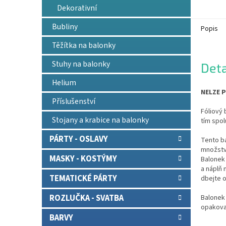
Dekorativní
Bubliny
Popis
Těžítka na balonky
Stuhy na balonky
Deta
Helium
NELZE P
Příslušenství
Fóliový 
Stojany a krabice na balonky
tím spol
PÁRTY - OSLAVY
Tento b
množství
MASKY - KOSTÝMY
Balonek 
a náplň
TEMATICKÉ PÁRTY
dbejte o
ROZLUČKA - SVATBA
Balonek 
opakova
BARVY