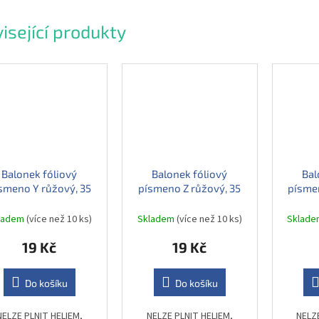
isející produkty
Balonek fóliový
Balonek fóliový
Bal
smeno Y růžový, 35
písmeno Z růžový, 35
písmen
cm
cm
ladem
(více než 10 ks)
Skladem
(více než 10 ks)
Sklad
19 Kč
19 Kč
Do košíku
Do košíku
NELZE PLNIT HELIEM,
NELZE PLNIT HELIEM,
NELZ