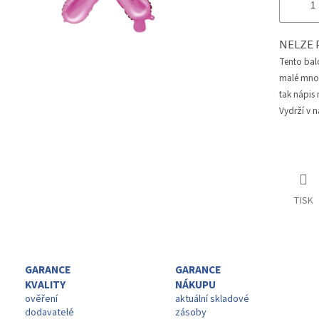
NELZE 
Tento bal
malé množs
tak nápis
Vydrží v n
TISK
GARANCE
GARANCE
KVALITY
NÁKUPU
ověření
aktuální skladové
dodavatelé
zásoby