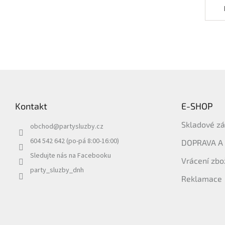
Z
á
p
Kontakt
E-SHOP
a
t
Skladové z
obchod
@
partysluzby.cz
í
604 542 642 (po-pá 8:00-16:00)
DOPRAVA A
Sledujte nás na Facebooku
Vrácení zbo
party_sluzby_dnh
Reklamace