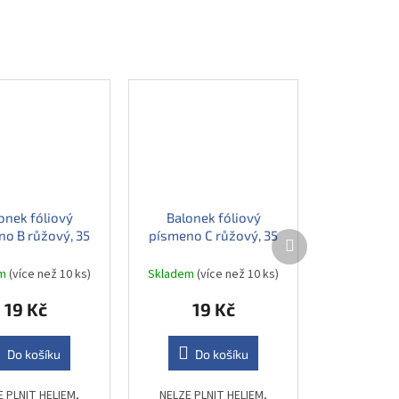
onek fóliový
Balonek fóliový
o B růžový, 35
písmeno C růžový, 35
Další
produkt
cm
cm
em
(více než 10 ks)
Skladem
(více než 10 ks)
19 Kč
19 Kč
Do košíku
Do košíku
E PLNIT HELIEM,
NELZE PLNIT HELIEM,