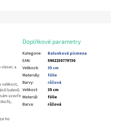
Doplňkové parametry
Kategorie
:
Balonková písmena
EAN
:
5902230779730
 vlasec a
Velikosti
:
35 cm
Materiály
:
fólie
Barvy
:
růžová
 velikost,
Velikost
:
35 cm
stí balení).
u sám uzavře
Materiál
:
fólie
duch),
Barva
:
růžová
lze ho