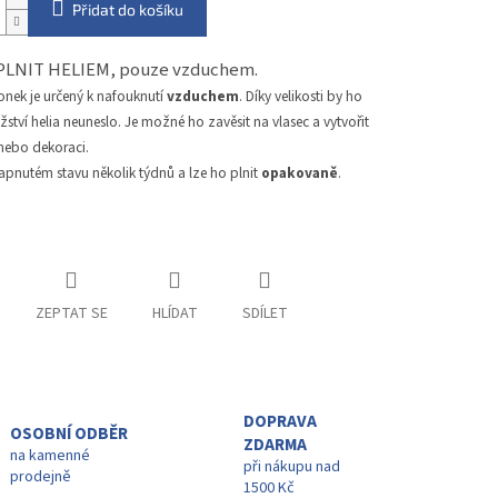
Přidat do košíku
PLNIT HELIEM, pouze vzduchem.
onek je určený k nafouknutí
vzduchem
. Díky velikosti by ho
tví helia neuneslo. Je možné ho zavěsit na vlasec a vytvořit
 nebo dekoraci.
apnutém stavu několik týdnů a lze ho plnit
opakovaně
.
ZEPTAT SE
HLÍDAT
SDÍLET
DOPRAVA
OSOBNÍ ODBĚR
ZDARMA
na kamenné
při nákupu nad
prodejně
1500 Kč