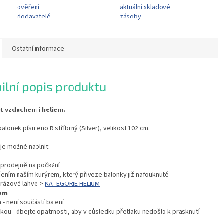
ověření
aktuální skladové
dodavatelé
zásoby
Ostatní informace
ilní popis produktu
it vzduchem i heliem.
balonek písmeno R stříbrný (Silver), velikost 102 cm.
je možné naplnit:
í prodejně na počkání
čením naším kurýrem, který přiveze balonky již nafouknuté
orázové lahve >
KATEGORIE HELIUM
em
 - není součástí balení
kou - dbejte opatrnosti, aby v důsledku přetlaku nedošlo k prasknutí