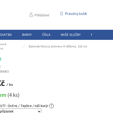
NÁKUPNÍ
Prázdný košík
Přihlášení
KOŠÍK
 SVATBA
BARVY
ČÍSLA
NAŠE SLUŽBY
PŮJČOVNA
ková
Balonek fóliový písmeno R stříbrný, 102 cm
na
m
S
GRABO
Kč
/ ks
dem
(4 ks)
Í - Ústí nL / Teplice / náš kurýr
?