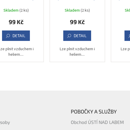
102 cm
102 cm
Skladem
(2 ks)
Skladem
(2 ks)
Sk
99 Kč
99 Kč
DETAIL
DETAIL
Lze plnit vzduchem i
Lze plnit vzduchem i
Lze p
heliem....
heliem....
POBOČKY A SLUŽBY
ásoby
Obchod ÚSTÍ NAD LABEM