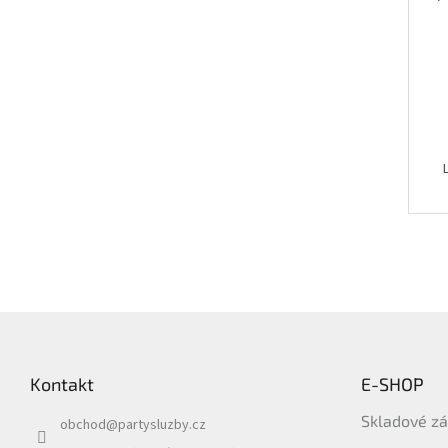
Z
á
p
Kontakt
E-SHOP
a
t
Skladové z
obchod
@
partysluzby.cz
í