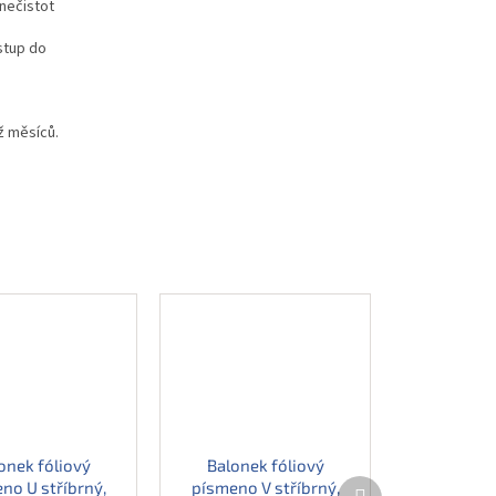
nečistot
stup do
ž měsíců.
onek fóliový
Balonek fóliový
Další
no U stříbrný,
písmeno V stříbrný,