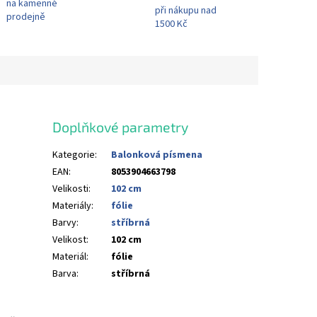
na kamenné
při nákupu nad
prodejně
1500 Kč
Doplňkové parametry
Kategorie
:
Balonková písmena
EAN
:
8053904663798
Velikosti
:
102 cm
Materiály
:
fólie
Barvy
:
stříbrná
Velikost
:
102 cm
Materiál
:
fólie
Barva
:
stříbrná