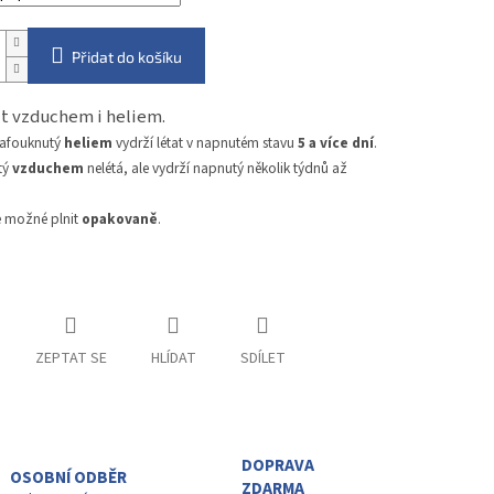
Přidat do košíku
nit vzduchem i heliem.
nafouknutý
heliem
vydrží létat v napnutém stavu
5 a více dní
.
tý
vzduchem
nelétá, ale vydrží napnutý několik týdnů až
e možné plnit
opakovaně
.
ZEPTAT SE
HLÍDAT
SDÍLET
DOPRAVA
OSOBNÍ ODBĚR
ZDARMA