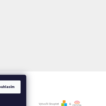
ouhlasím
Vytvořil Shoptet
&