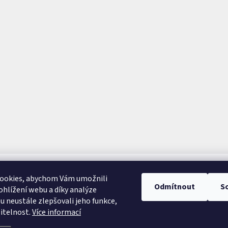
ookies, abychom Vám umožnili
Odmítnout
S
hlížení webu a díky analýze
 neustále zlepšovali jeho funkce,
itelnost.
Více informací