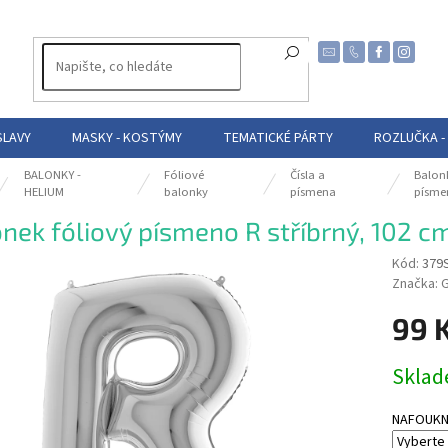
SLAVY
MASKY - KOSTÝMY
TEMATICKÉ PÁRTY
ROZLUČKA -
BALONKY -
Fóliové
Čísla a
Balon
HELIUM
balonky
písmena
písme
nek fóliový písmeno R stříbrný, 102 c
Kód:
379
Značka:
99 
Měrná
Skla
cena:
NAFOUKNUT