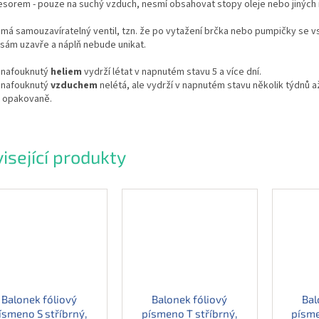
esorem - pouze na suchý vzduch, nesmí obsahovat stopy oleje nebo jiných 
má samouzavíratelný ventil, tzn. že po vytažení brčka nebo pumpičky se v
sám uzavře a náplň nebude unikat.
 nafouknutý
heliem
vydrží létat v napnutém stavu 5 a více dní.
 nafouknutý
vzduchem
nelétá, ale vydrží v napnutém stavu několik týdnů a
t opakovaně.
isející produkty
Balonek fóliový
Balonek fóliový
Bal
ísmeno S stříbrný,
písmeno T stříbrný,
písme