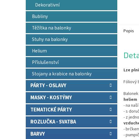
Dekorativní
Bubliny
Těžítka na balonky
Popis
Stuhy na balonky
Helium
Deta
Příslušenství
Lze pln
Stojany a krabice na balonky
Fóliový 
PÁRTY - OSLAVY
Balonek 
MASKY - KOSTÝMY
heliem
- na naš
TEMATICKÉ PÁRTY
- s doru
- z jedn
ROZLUČKA - SVATBA
vzduch
- brčkem
BARVY
- pumpič