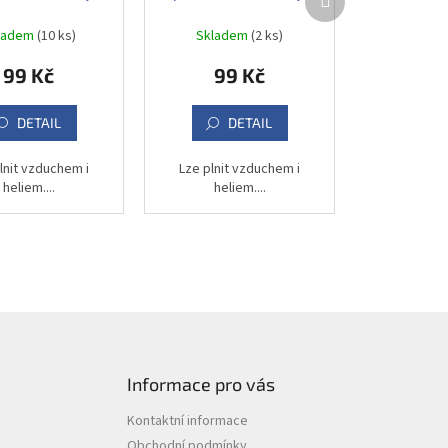
produkt
102 cm
102 cm
ladem
(10 ks)
Skladem
(2 ks)
99 Kč
99 Kč
DETAIL
DETAIL
lnit vzduchem i
Lze plnit vzduchem i
heliem....
heliem....
Informace pro vás
Kontaktní informace
Obchodní podmínky