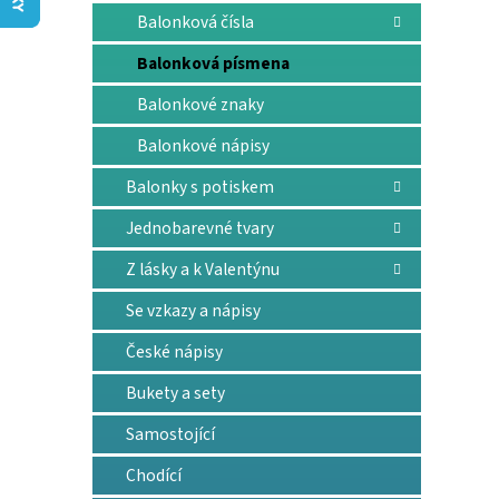
n
Balonková čísla
e
l
Balonková písmena
Balonkové znaky
Balonkové nápisy
Balonky s potiskem
Jednobarevné tvary
Z lásky a k Valentýnu
Se vzkazy a nápisy
České nápisy
Bukety a sety
Samostojící
Chodící