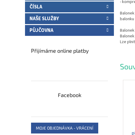
- kompr
ČÍSLA
Balonek 
NAŠE SLUŽBY
balonku 
PŮJČOVNA
Balonek
Balonek
Lze plni
Přijímáme online platby
Souv
Facebook
MOJE OBJEDNÁVKA - VRÁCENÍ
p