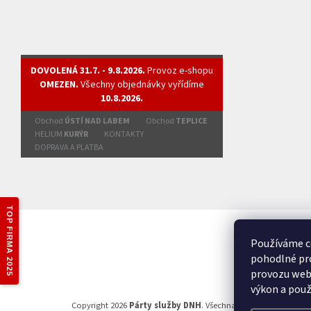
DOVOLENÁ 31.7. - 9.8.2026.
Provoz e-shopu
OMEZEN.
Všechny objednávky vyřídíme
10.8.2026.
Obchod
ÚSTÍ NAD LABEM
Obchod
TEPLICE
HELIUM
KURÝR
KONTAKTY
DOPRAVA A PLATBA
TOP FIRMA 2025
Používáme c
pohodlné pro
provozu webu
výkon a použ
Copyright 2026
Párty služby DNH
. Všechna práva vyhrazena.