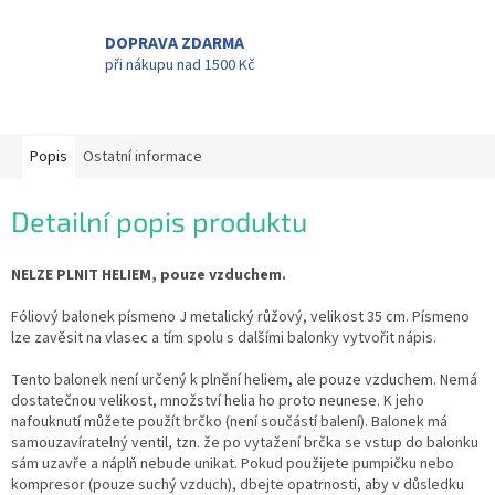
DOPRAVA ZDARMA
při nákupu nad 1500 Kč
Popis
Ostatní informace
Detailní popis produktu
NELZE PLNIT HELIEM, pouze vzduchem.
Fóliový balonek písmeno J metalický růžový, velikost 35 cm. Písmeno
lze zavěsit na vlasec a tím spolu s dalšími balonky vytvořit nápis.
Tento balonek není určený k plnění heliem, ale pouze vzduchem. Nemá
dostatečnou velikost, množství helia ho proto neunese. K jeho
nafouknutí můžete použít brčko (není součástí balení). Balonek má
samouzavíratelný ventil, tzn. že po vytažení brčka se vstup do balonku
sám uzavře a náplň nebude unikat. Pokud použijete pumpičku nebo
kompresor (pouze suchý vzduch), dbejte opatrnosti, aby v důsledku