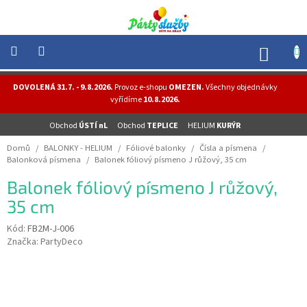
Přejít
na
obsah
NÁK
KOŠÍ
NOVINKY
DOVOLENÁ 31.7. - 9.8.2026.
Provoz e-shopu
OMEZEN.
Všechny objednávky
-
vyřídíme
10.8.2026.
AKCE
Obchod
ÚSTÍ nL
Obchod
TEPLICE
HELIUM
KURÝR
BALONKY
-
Domů
/
BALONKY - HELIUM
/
Fóliové balonky
/
Čísla a písmena
/
HELIUM
Balonková písmena
/
Balonek fóliový písmeno J růžový, 35 cm
PÁRTY
Balonek fóliový písmeno J růžový,
-
OSLAVY
35 cm
MASKY
Kód:
FB2M-J-006
-
Značka:
PartyDeco
KOSTÝMY
TEMATICKÉ
PÁRTY