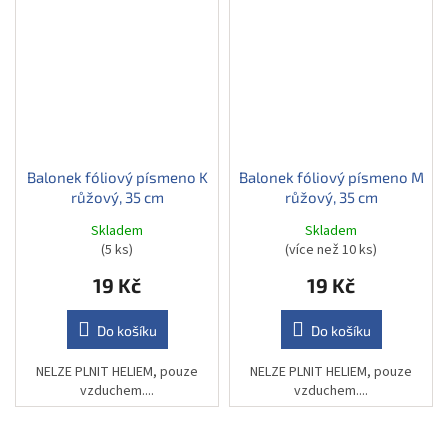
Balonek fóliový písmeno K
Balonek fóliový písmeno M
růžový, 35 cm
růžový, 35 cm
Skladem
Skladem
(5 ks)
(více než 10 ks)
19 Kč
19 Kč
Do košíku
Do košíku
NELZE PLNIT HELIEM, pouze
NELZE PLNIT HELIEM, pouze
vzduchem....
vzduchem....