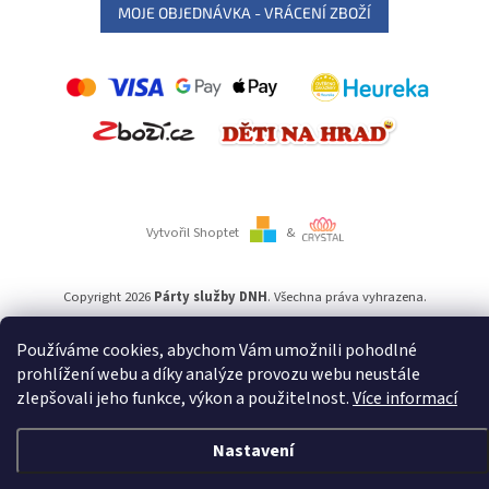
MOJE OBJEDNÁVKA - VRÁCENÍ ZBOŽÍ
Vytvořil Shoptet
&
Copyright 2026
Párty služby DNH
. Všechna práva vyhrazena.
Používáme cookies, abychom Vám umožnili pohodlné
Používáme
ověření věku Adulto
prohlížení webu a díky analýze provozu webu neustále
zlepšovali jeho funkce, výkon a použitelnost.
Více informací
Nastavení