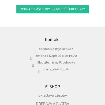
ZOBRAZIT VŠECHNY SOUVISEJÍCÍ PRODUKTY
Z
á
Kontakt
p
a
obchod
@
partysluzby.cz
t
í
604 542 642 (po-pá 8:00-16:00)
Sledujte nás na Facebooku
party_sluzby_dnh
E-SHOP
Skladové zásoby
DOPRAVA A PLATBA