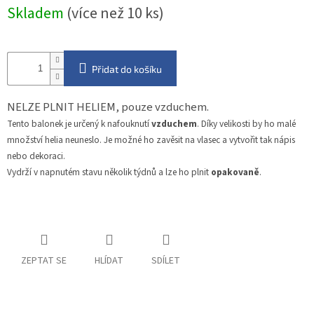
Měrná
Skladem
(více než 10 ks)
cena:
Přidat do košíku
NELZE PLNIT HELIEM, pouze vzduchem.
Tento balonek je určený k nafouknutí
vzduchem
. Díky velikosti by ho malé
množství helia neuneslo. Je možné ho zavěsit na vlasec a vytvořit tak nápis
nebo dekoraci.
Vydrží v napnutém stavu několik týdnů a lze ho plnit
opakovaně
.
ZEPTAT SE
HLÍDAT
SDÍLET