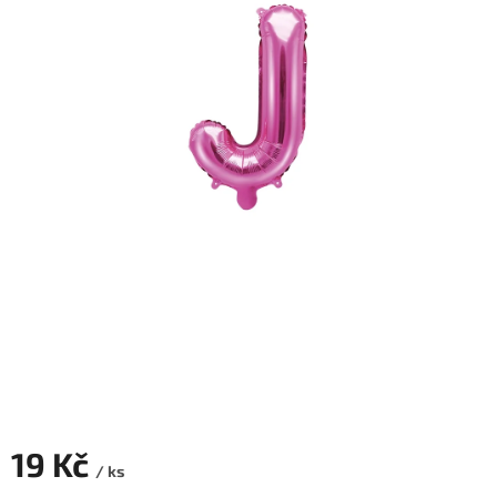
ROZLUČKA
-
SVATBA
BARVY
ČÍSLA
NAŠE
SLUŽBY
PŮJČOVNA
Přihlášení
19 Kč
/ ks