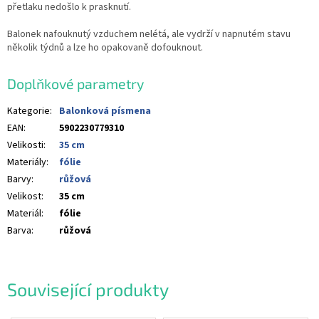
přetlaku nedošlo k prasknutí.
Balonek nafouknutý vzduchem nelétá, ale vydrží v napnutém stavu
několik týdnů a lze ho opakovaně dofouknout.
Doplňkové parametry
Kategorie
:
Balonková písmena
EAN
:
5902230779310
Velikosti
:
35 cm
Materiály
:
fólie
Barvy
:
růžová
Velikost
:
35 cm
Materiál
:
fólie
Barva
:
růžová
Související produkty