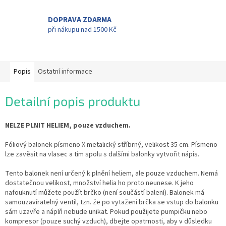
DOPRAVA ZDARMA
při nákupu nad 1500 Kč
Popis
Ostatní informace
Detailní popis produktu
NELZE PLNIT HELIEM, pouze vzduchem.
Fóliový balonek písmeno X metalický stříbrný, velikost 35 cm. Písmeno
lze zavěsit na vlasec a tím spolu s dalšími balonky vytvořit nápis.
Tento balonek není určený k plnění heliem, ale pouze vzduchem. Nemá
dostatečnou velikost, množství helia ho proto neunese. K jeho
nafouknutí můžete použít brčko (není součástí balení). Balonek má
samouzavíratelný ventil, tzn. že po vytažení brčka se vstup do balonku
sám uzavře a náplň nebude unikat. Pokud použijete pumpičku nebo
kompresor (pouze suchý vzduch), dbejte opatrnosti, aby v důsledku