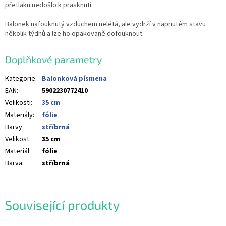
přetlaku nedošlo k prasknutí.
Balonek nafouknutý vzduchem nelétá, ale vydrží v napnutém stavu
několik týdnů a lze ho opakovaně dofouknout.
Doplňkové parametry
Kategorie
:
Balonková písmena
EAN
:
5902230772410
Velikosti
:
35 cm
Materiály
:
fólie
Barvy
:
stříbrná
Velikost
:
35 cm
Materiál
:
fólie
Barva
:
stříbrná
Související produkty