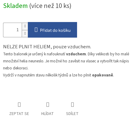
Měrná
Skladem
(více než 10 ks)
cena:
Přidat do košíku
NELZE PLNIT HELIEM, pouze vzduchem.
Tento balonek je určený k nafouknutí
vzduchem
. Díky velikosti by ho malé
množství helia neuneslo. Je možné ho zavěsit na vlasec a vytvořit tak nápis
nebo dekoraci.
Vydrží v napnutém stavu několik týdnů a lze ho plnit
opakovaně
.
ZEPTAT SE
HLÍDAT
SDÍLET