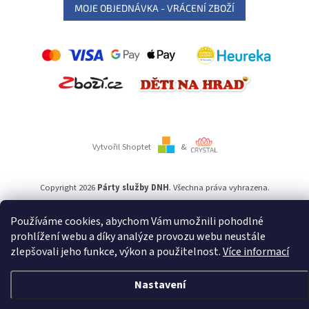
MOJE OBJEDNÁVKA - VRÁCENÍ ZBOŽÍ
Vytvořil Shoptet
&
Copyright 2026
Párty služby DNH
. Všechna práva vyhrazena.
Používáme cookies, abychom Vám umožnili pohodlné
Používáme
ověření věku Adulto
prohlížení webu a díky analýze provozu webu neustále
zlepšovali jeho funkce, výkon a použitelnost.
Více informací
Nastavení