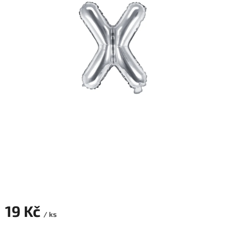
ROZLUČKA
-
SVATBA
BARVY
ČÍSLA
NAŠE
SLUŽBY
PŮJČOVNA
Přihlášení
19 Kč
/ ks