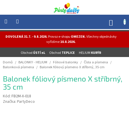
Přejít
na
obsah
NÁK
KOŠÍ
NOVINKY
DOVOLENÁ 31.7. - 9.8.2026.
Provoz e-shopu
OMEZEN.
Všechny objednávky
-
vyřídíme
10.8.2026.
AKCE
Obchod
ÚSTÍ nL
Obchod
TEPLICE
HELIUM
KURÝR
BALONKY
-
Domů
/
BALONKY - HELIUM
/
Fóliové balonky
/
Čísla a písmena
/
HELIUM
Balonková písmena
/
Balonek fóliový písmeno X stříbrný, 35 cm
PÁRTY
Balonek fóliový písmeno X stříbrný,
-
OSLAVY
35 cm
MASKY
Kód:
FB2M-X-018
-
Značka:
PartyDeco
KOSTÝMY
TEMATICKÉ
PÁRTY