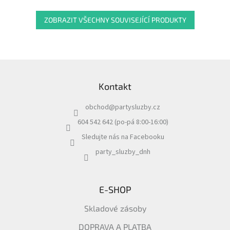
ZOBRAZIT VŠECHNY SOUVISEJÍCÍ PRODUKTY
Z
á
Kontakt
p
a
obchod
@
partysluzby.cz
t
í
604 542 642 (po-pá 8:00-16:00)
Sledujte nás na Facebooku
party_sluzby_dnh
E-SHOP
Skladové zásoby
DOPRAVA A PLATBA