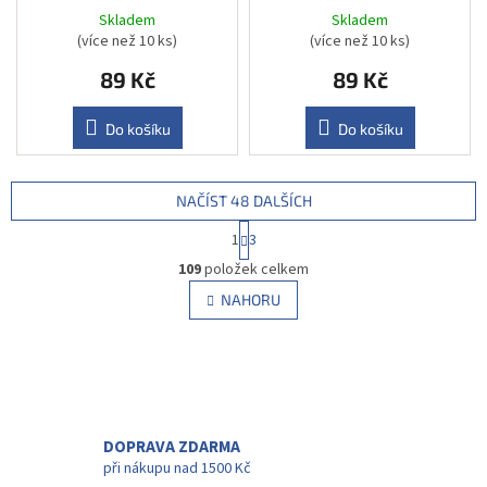
Skladem
Skladem
(více než 10 ks)
(více než 10 ks)
89 Kč
89 Kč
Do košíku
Do košíku
NAČÍST 48 DALŠÍCH
S
1
3
t
O
r
109
položek celkem
v
á
l
NAHORU
n
á
k
d
o
v
a
á
c
n
í
í
p
r
DOPRAVA ZDARMA
v
při nákupu nad 1500 Kč
k