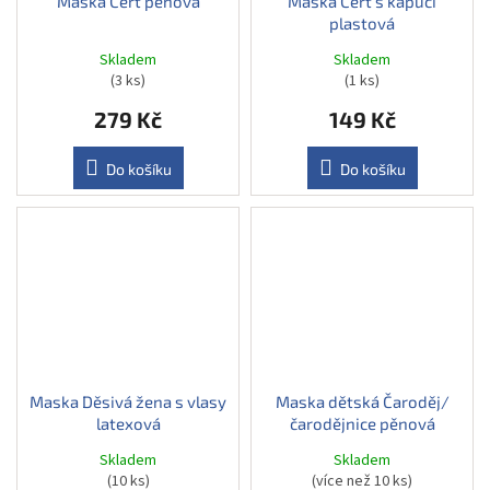
Maska Čert pěnová
Maska Čert s kapucí
plastová
Skladem
Skladem
(3 ks)
(1 ks)
279 Kč
149 Kč
Do košíku
Do košíku
Maska Děsivá žena s vlasy
Maska dětská Čaroděj/
latexová
čarodějnice pěnová
Skladem
Skladem
(10 ks)
(více než 10 ks)