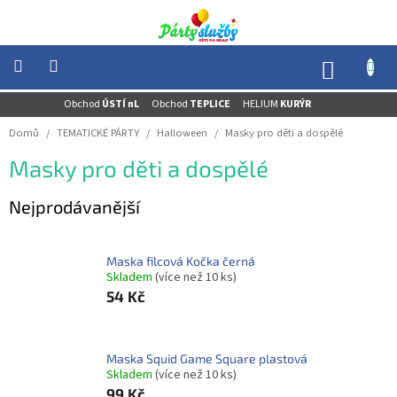
Přejít
na
obsah
NÁKUP
KOŠÍK
Obchod
ÚSTÍ nL
Obchod
TEPLICE
HELIUM
KURÝR
NOVINKY
-
Domů
/
TEMATICKÉ PÁRTY
/
Halloween
/
Masky pro děti a dospělé
AKCE
Masky pro děti a dospělé
BALONKY
-
HELIUM
Nejprodávanější
PÁRTY
-
OSLAVY
Maska filcová Kočka černá
Skladem
(více než 10 ks)
MASKY
54 Kč
-
KOSTÝMY
TEMATICKÉ
Maska Squid Game Square plastová
PÁRTY
Skladem
(více než 10 ks)
99 Kč