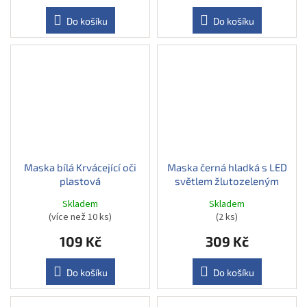
Do košíku
Do košíku
Maska bílá Krvácející oči
Maska černá hladká s LED
plastová
světlem žlutozeleným
Skladem
Skladem
(více než 10 ks)
(2 ks)
109 Kč
309 Kč
Do košíku
Do košíku