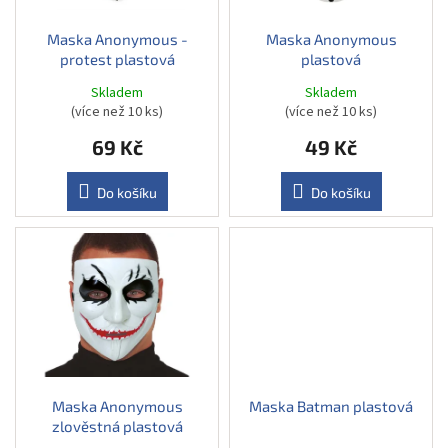
ů
o
d
Maska Anonymous -
Maska Anonymous
protest plastová
plastová
u
k
Skladem
Skladem
t
(více než 10 ks)
(více než 10 ks)
ů
69 Kč
49 Kč
Do košíku
Do košíku
Maska Anonymous
Maska Batman plastová
zlověstná plastová