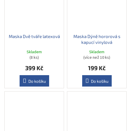
Maska Dvě tváře latexová
Maska Dýně hororová s
kapucí vinylová
Skladem
Skladem
(8 ks)
(více než 10 ks)
399 Kč
199 Kč
Do košíku
Do košíku