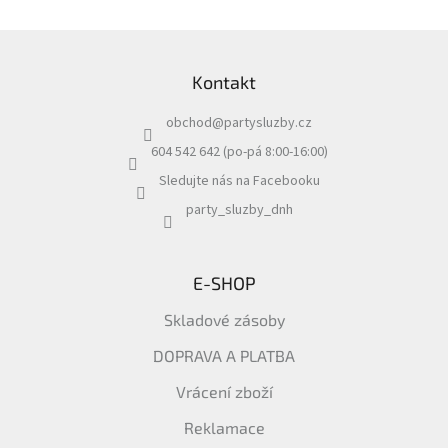
y
v
Z
ý
á
p
Kontakt
p
i
a
s
obchod
@
partysluzby.cz
t
u
í
604 542 642 (po-pá 8:00-16:00)
Sledujte nás na Facebooku
party_sluzby_dnh
E-SHOP
Skladové zásoby
DOPRAVA A PLATBA
Vrácení zboží
Reklamace