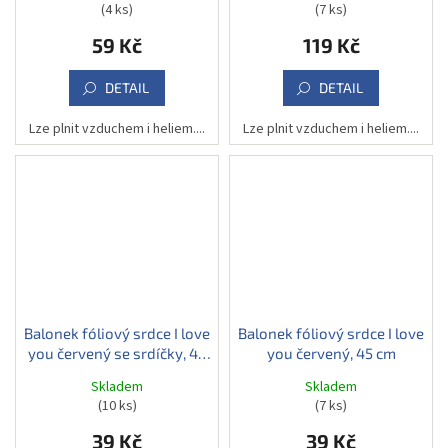
(4 ks)
(7 ks)
59 Kč
119 Kč
DETAIL
DETAIL
Lze plnit vzduchem i heliem....
Lze plnit vzduchem i heliem....
Balonek fóliový srdce I love
Balonek fóliový srdce I love
you červený se srdíčky, 45
you červený, 45 cm
cm
Skladem
Skladem
(10 ks)
(7 ks)
39 Kč
39 Kč