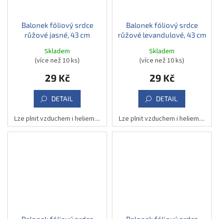
Balonek fóliový srdce
Balonek fóliový srdce
růžové jasné, 43 cm
růžové levandulové, 43 cm
Skladem
Skladem
(více než 10 ks)
(více než 10 ks)
29 Kč
29 Kč
DETAIL
DETAIL
Lze plnit vzduchem i heliem....
Lze plnit vzduchem i heliem....
Balonek fóliový srdce
Balonek fóliový srdce