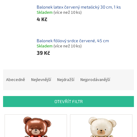
ROZLUČKA
-
Balonek latex červený metalický 30 cm, 1 ks
SVATBA
Skladem
(více než 10 ks)
4 Kč
BARVY
ČÍSLA
Balonek fóliový srdce červené, 45 cm
NAŠE
Skladem
(více než 10 ks)
SLUŽBY
39 Kč
PŮJČOVNA
Ř
Přihlášení
a
Abecedně
Nejlevnější
Nejdražší
Nejprodávanější
z
e
n
OTEVŘÍT FILTR
í
p
V
r
ý
o
p
d
i