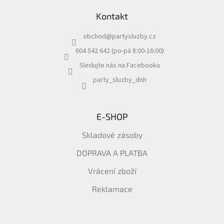
ý
á
p
Kontakt
p
i
a
s
obchod
@
partysluzby.cz
t
u
í
604 542 642 (po-pá 8:00-16:00)
Sledujte nás na Facebooku
party_sluzby_dnh
E-SHOP
Skladové zásoby
DOPRAVA A PLATBA
Vrácení zboží
Reklamace