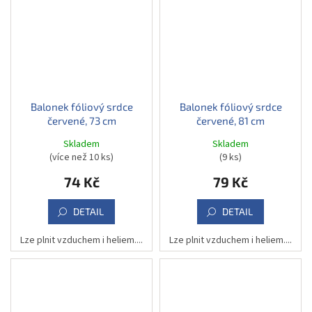
Balonek fóliový srdce
Balonek fóliový srdce
červené, 73 cm
červené, 81 cm
Skladem
Skladem
(více než 10 ks)
(9 ks)
74 Kč
79 Kč
DETAIL
DETAIL
Lze plnit vzduchem i heliem....
Lze plnit vzduchem i heliem....