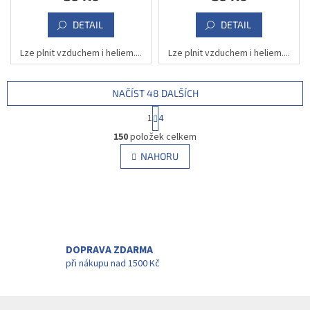
DETAIL
DETAIL
Lze plnit vzduchem i heliem....
Lze plnit vzduchem i heliem....
NAČÍST 48 DALŠÍCH
S
1
4
t
O
r
150
položek celkem
v
á
l
NAHORU
n
á
k
d
o
v
a
á
c
n
í
í
p
r
DOPRAVA ZDARMA
v
při nákupu nad 1500 Kč
k
y
v
Z