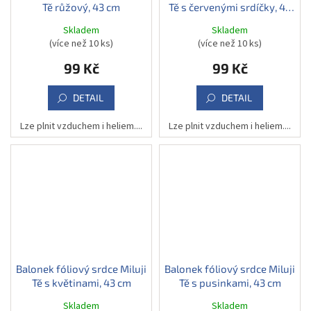
Tě růžový, 43 cm
Tě s červenými srdíčky, 43
cm
Skladem
Skladem
(více než 10 ks)
(více než 10 ks)
99 Kč
99 Kč
DETAIL
DETAIL
Lze plnit vzduchem i heliem....
Lze plnit vzduchem i heliem....
Balonek fóliový srdce Miluji
Balonek fóliový srdce Miluji
Tě s květinami, 43 cm
Tě s pusinkami, 43 cm
Skladem
Skladem