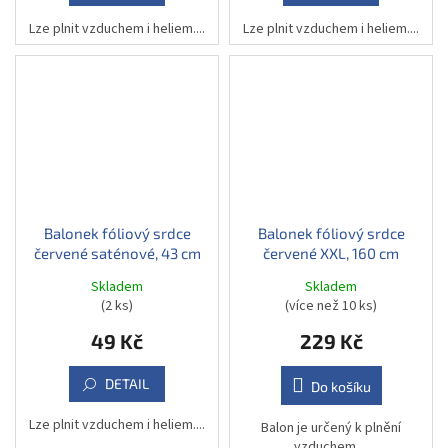
Lze plnit vzduchem i heliem....
Lze plnit vzduchem i heliem....
Balonek fóliový srdce
Balonek fóliový srdce
červené saténové, 43 cm
červené XXL, 160 cm
Skladem
Skladem
(2 ks)
(více než 10 ks)
49 Kč
229 Kč
DETAIL
Do košíku
Lze plnit vzduchem i heliem....
Balon je určený k plnění
vzduchem....