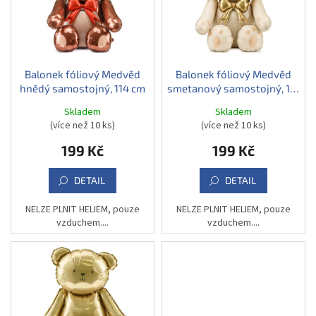
u
s
k
p
t
r
ů
o
d
Balonek fóliový Medvěd
Balonek fóliový Medvěd
hnědý samostojný, 114 cm
smetanový samostojný, 112
u
cm
k
Skladem
Skladem
t
(více než 10 ks)
(více než 10 ks)
ů
199 Kč
199 Kč
DETAIL
DETAIL
NELZE PLNIT HELIEM, pouze
NELZE PLNIT HELIEM, pouze
vzduchem....
vzduchem....