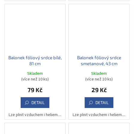
Balonek fóliový srdce bílé,
Balonek fóliový srdce
81 cm
smetanové, 43 cm
Skladem
Skladem
(více než 10 ks)
(více než 10 ks)
79 Kč
29 Kč
DETAIL
DETAIL
Lze plnit vzduchem i heliem....
Lze plnit vzduchem i heliem....