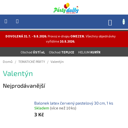
Přejít
na
obsah
NÁK
KOŠÍ
NOVINKY
DOVOLENÁ 31.7. - 9.8.2026.
Provoz e-shopu
OMEZEN.
Všechny objednávky
-
vyřídíme
10.8.2026.
AKCE
Obchod
ÚSTÍ nL
Obchod
TEPLICE
HELIUM
KURÝR
BALONKY
-
Domů
/
TEMATICKÉ PÁRTY
/
Valentýn
HELIUM
Valentýn
PÁRTY
-
OSLAVY
Nejprodávanější
MASKY
-
KOSTÝMY
Balonek latex červený pastelový 30 cm, 1 ks
Skladem
(více než 10 ks)
TEMATICKÉ
3 Kč
PÁRTY