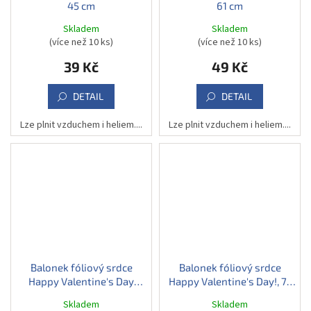
45 cm
61 cm
Skladem
Skladem
(více než 10 ks)
(více než 10 ks)
39 Kč
49 Kč
DETAIL
DETAIL
Lze plnit vzduchem i heliem....
Lze plnit vzduchem i heliem....
Balonek fóliový srdce
Balonek fóliový srdce
Happy Valentine's Day
Happy Valentine's Day!, 71
saténový, 71 cm
cm
Skladem
Skladem