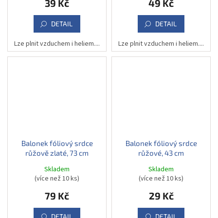
39 Kč
49 Kč
DETAIL
DETAIL
Lze plnit vzduchem i heliem....
Lze plnit vzduchem i heliem....
Balonek fóliový srdce
Balonek fóliový srdce
růžově zlaté, 73 cm
růžové, 43 cm
Skladem
Skladem
(více než 10 ks)
(více než 10 ks)
79 Kč
29 Kč
DETAIL
DETAIL