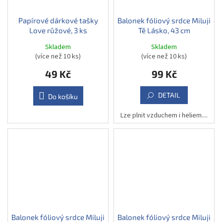
Papírové dárkové tašky
Balonek fóliový srdce Miluji
Love růžové, 3 ks
Tě Lásko, 43 cm
Skladem
Skladem
(více než 10 ks)
(více než 10 ks)
49 Kč
99 Kč
DETAIL
Do košíku
Lze plnit vzduchem i heliem....
Balonek fóliový srdce Miluji
Balonek fóliový srdce Miluji