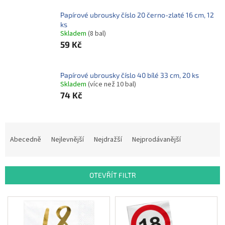
ROZLUČKA
-
SVATBA
Papírové ubrousky číslo 20 černo-zlaté 16 cm, 12
ks
Skladem
(8 bal)
BARVY
59 Kč
ČÍSLA
NAŠE
Papírové ubrousky číslo 40 bílé 33 cm, 20 ks
SLUŽBY
Skladem
(více než 10 bal)
74 Kč
PŮJČOVNA
Přihlášení
Ř
a
Abecedně
Nejlevnější
Nejdražší
Nejprodávanější
z
e
n
OTEVŘÍT FILTR
í
p
V
r
ý
o
p