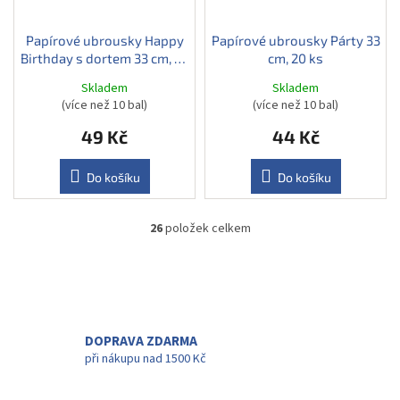
Papírové ubrousky Happy
Papírové ubrousky Párty 33
Birthday s dortem 33 cm, 20
cm, 20 ks
ks
Skladem
Skladem
(více než 10 bal)
(více než 10 bal)
49 Kč
44 Kč
Do košíku
Do košíku
26
položek celkem
O
v
l
á
d
a
c
DOPRAVA ZDARMA
í
při nákupu nad 1500 Kč
p
r