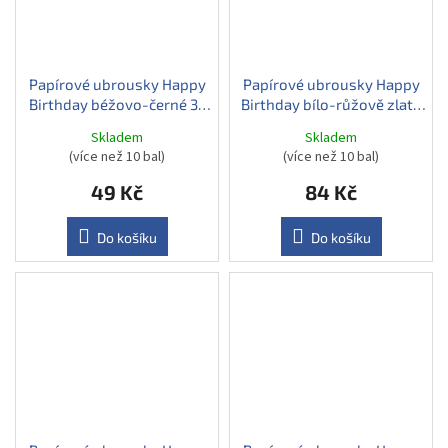
Papírové ubrousky Happy
Papírové ubrousky Happy
Birthday béžovo-černé 33
Birthday bílo-růžově zlaté
cm, 12 ks
33 cm, 20 ks
Skladem
Skladem
(více než 10 bal)
(více než 10 bal)
49 Kč
84 Kč
Do košíku
Do košíku