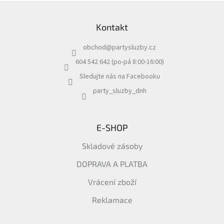
v
Z
k
á
y
Kontakt
p
v
a
ý
obchod
@
partysluzby.cz
t
p
i
í
604 542 642 (po-pá 8:00-16:00)
s
Sledujte nás na Facebooku
u
party_sluzby_dnh
E-SHOP
Skladové zásoby
DOPRAVA A PLATBA
Vrácení zboží
Reklamace