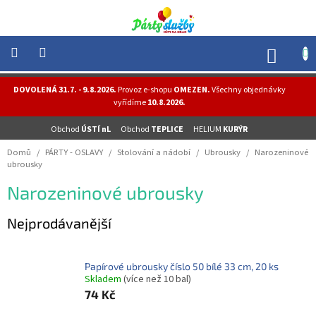
Přejít
na
obsah
NÁK
KOŠÍ
NOVINKY
DOVOLENÁ 31.7. - 9.8.2026.
Provoz e-shopu
OMEZEN.
Všechny objednávky
-
vyřídíme
10.8.2026.
AKCE
Obchod
ÚSTÍ nL
Obchod
TEPLICE
HELIUM
KURÝR
BALONKY
-
Domů
/
PÁRTY - OSLAVY
/
Stolování a nádobí
/
Ubrousky
/
Narozeninové
HELIUM
ubrousky
PÁRTY
Narozeninové ubrousky
-
OSLAVY
Nejprodávanější
MASKY
-
KOSTÝMY
Papírové ubrousky číslo 50 bílé 33 cm, 20 ks
Skladem
(více než 10 bal)
TEMATICKÉ
PÁRTY
74 Kč