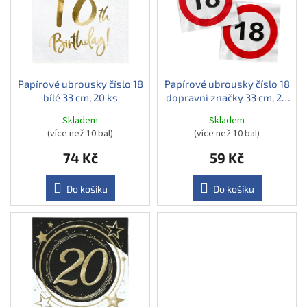
d
i
u
s
k
p
t
r
ů
o
d
Papírové ubrousky číslo 18
Papírové ubrousky číslo 18
bílé 33 cm, 20 ks
dopravní značky 33 cm, 20
u
ks
k
Skladem
Skladem
t
(více než 10 bal)
(více než 10 bal)
ů
74 Kč
59 Kč
Do košíku
Do košíku