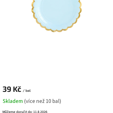
ROZLUČKA
-
SVATBA
BARVY
ČÍSLA
NAŠE
SLUŽBY
PŮJČOVNA
Přihlášení
39 Kč
/ bal
Měrná
Skladem
(více než 10 bal)
cena:
Můžeme doručit do:
11.8.2026