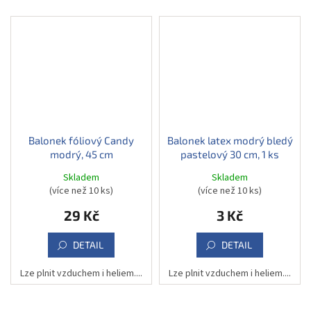
Balonek fóliový Candy
Balonek latex modrý bledý
modrý, 45 cm
pastelový 30 cm, 1 ks
Skladem
Skladem
(více než 10 ks)
(více než 10 ks)
29 Kč
3 Kč
DETAIL
DETAIL
Lze plnit vzduchem i heliem....
Lze plnit vzduchem i heliem....