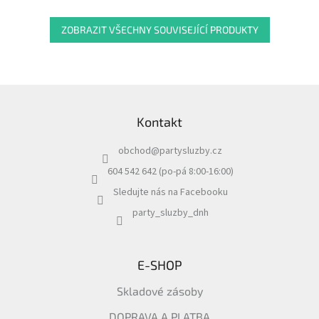
ZOBRAZIT VŠECHNY SOUVISEJÍCÍ PRODUKTY
Z
á
Kontakt
p
a
obchod
@
partysluzby.cz
t
í
604 542 642 (po-pá 8:00-16:00)
Sledujte nás na Facebooku
party_sluzby_dnh
E-SHOP
Skladové zásoby
DOPRAVA A PLATBA