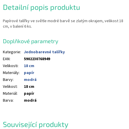
Detailní popis produktu
Papírové talířky ve světle modré barvě se zlatým okrajem, velikost 18
cm, v balení 6 ks.
Doplňkové parametry
Kategorie
:
Jednobarevné talířky
EAN
:
5902230768949
Velikosti
:
18 cm
Materiály
:
papír
Barvy
:
modrá
Velikost
:
18 cm
Materiál
:
papír
Barva
:
modrá
Související produkty