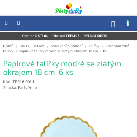
Přejít
na
obsah
NÁKUP
KOŠÍK
Obchod
ÚSTÍ nL
Obchod
TEPLICE
HELIUM
KURÝR
NOVINKY
-
Domů
/
PÁRTY - OSLAVY
/
Stolování a nádobí
/
Talířky
/
Jednobarevné
AKCE
talířky
/
Papírové talířky modré se zlatým okrajem 18 cm, 6 ks
BALONKY
Papírové talířky modré se zlatým
-
HELIUM
okrajem 18 cm, 6 ks
PÁRTY
Kód:
TPP16-001J
-
Značka:
PartyDeco
OSLAVY
MASKY
-
KOSTÝMY
TEMATICKÉ
PÁRTY