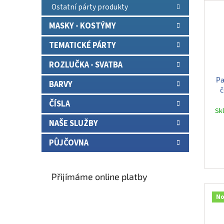
Ostatní párty produkty
MASKY - KOSTÝMY
TEMATICKÉ PÁRTY
ROZLUČKA - SVATBA
Pa
BARVY
č
ČÍSLA
Sk
NAŠE SLUŽBY
PŮJČOVNA
Přijímáme online platby
No