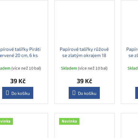
pírové talířky Piráti
Papírové talířky růžové
Papír
ervené 20 cm, 6 ks
se zlatým okrajem 18
se z
cm, 6 ks
ladem
(více než 10 bal)
Skladem
(více než 10 bal)
Skla
39 Kč
39 Kč
Do košíku
Do košíku
vinka
Novinka