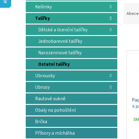
n
Ř
Kelímky
e
a
Abece
l
Talířky
z
e
Dětské a licenční talířky
n
í
Jednobarevné talířky
p
V
Narozeninové talířky
r
ý
o
p
Ostatní talířky
d
i
u
Ubrousky
s
k
p
Ubrusy
t
r
ů
o
Rautové sukně
Pap
d
s 
Obaly na pohoštění
u
k
Sk
Brčka
t
ů
Příbory a míchátka