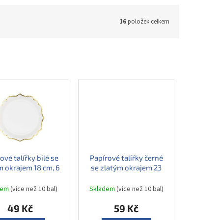
16
položek celkem
ové talířky bílé se
Papírové talířky černé
m okrajem 18 cm, 6
se zlatým okrajem 23
ks
cm, 6 ks
dem
(více než 10 bal)
Skladem
(více než 10 bal)
49 Kč
59 Kč