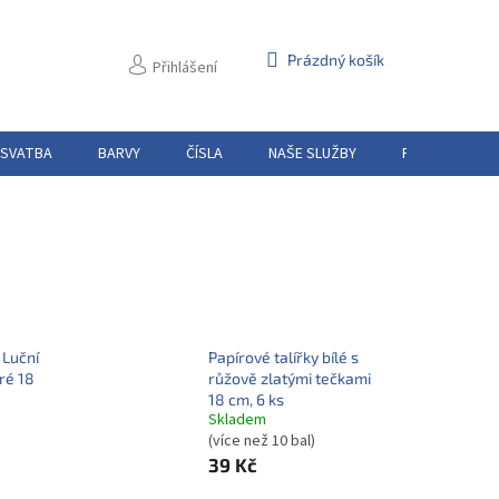
NÁKUPNÍ
Prázdný košík
Přihlášení
KOŠÍK
 SVATBA
BARVY
ČÍSLA
NAŠE SLUŽBY
PŮJČOVNA
 Luční
Papírové talířky bílé s
ré 18
růžově zlatými tečkami
18 cm, 6 ks
Skladem
(více než 10 bal)
39 Kč