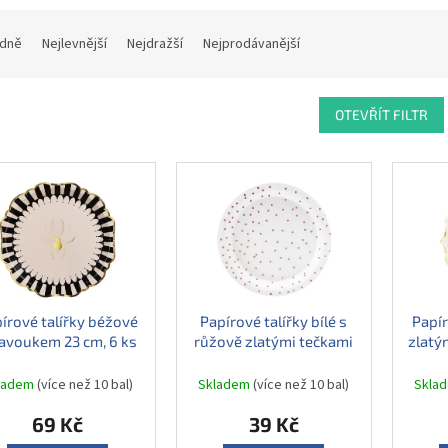
dně
Nejlevnější
Nejdražší
Nejprodávanější
OTEVŘÍT FILTR
írové talířky béžové
Papírové talířky bílé s
Papír
pavoukem 23 cm, 6 ks
růžově zlatými tečkami
zlatý
18 cm, 6 ks
ladem
(více než 10 bal)
Skladem
(více než 10 bal)
Skla
69 Kč
39 Kč