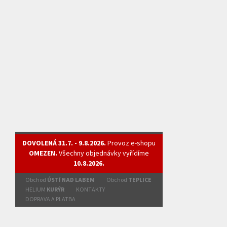
DOVOLENÁ 31.7. - 9.8.2026.
Provoz e-shopu
OMEZEN.
Všechny objednávky vyřídíme
10.8.2026.
Obchod
ÚSTÍ NAD LABEM
Obchod
TEPLICE
HELIUM
KURÝR
KONTAKTY
DOPRAVA A PLATBA