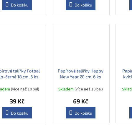
Do košíku
Do košíku
pírové talířky Fotbal
Papírové talířky Happy
Papí
lo-černé 18 cm, 6 ks
New Year 20 cm, 6 ks
kvít
ladem
(více než 10 bal)
Skladem
(více než 10 bal)
Skla
39 Kč
69 Kč
Do košíku
Do košíku