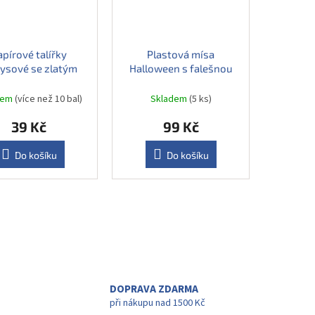
apírové talířky
Plastová mísa
kysové se zlatým
Halloween s falešnou
ajem 18 cm, 6 ks
krví 27 x 9 cm
dem
(více než 10 bal)
Skladem
(5 ks)
39 Kč
99 Kč
Do košíku
Do košíku
DOPRAVA ZDARMA
při nákupu nad 1500 Kč