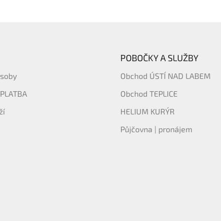
p
r
v
k
y
v
POBOČKY A SLUŽBY
ý
p
ásoby
Obchod ÚSTÍ NAD LABEM
i
s
 PLATBA
Obchod TEPLICE
u
ží
HELIUM KURÝR
Půjčovna | pronájem