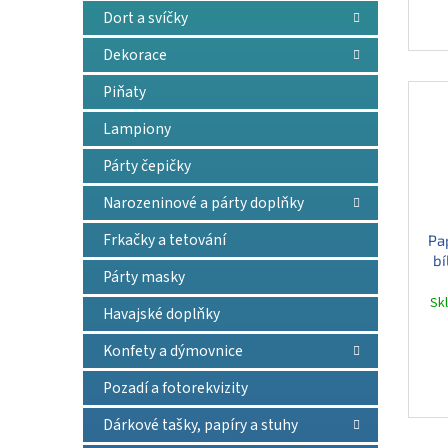
Dort a svíčky
Dekorace
Piňaty
Lampiony
Párty čepičky
Narozeninové a párty doplňky
Frkačky a tetování
Pa
bí
Párty masky
Sk
Havajské doplňky
Konfety a dýmovnice
Pozadí a fotorekvizity
Dárkové tašky, papíry a stuhy