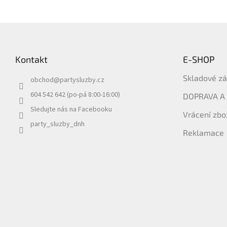
Z
á
p
Kontakt
E-SHOP
a
t
Skladové z
obchod
@
partysluzby.cz
í
604 542 642 (po-pá 8:00-16:00)
DOPRAVA A
Sledujte nás na Facebooku
Vrácení zbo
party_sluzby_dnh
Reklamace