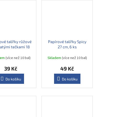
ové talířky růžové
Papírové talířky Spicy
latými tečkami 18
27 cm, 6 ks
cm, 6 ks
dem
(více než 10 bal)
Skladem
(více než 10 bal)
39 Kč
49 Kč
Do košíku
Do košíku