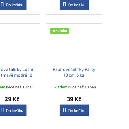
Do košíku
Do košíku
Novinka
rové talířky Luční
Papírové talířky Párty
í tmavě modré 18
18 cm, 6 ks
cm, 6 ks
dem
(více než 10 bal)
Skladem
(více než 10 bal)
29 Kč
39 Kč
Do košíku
Do košíku