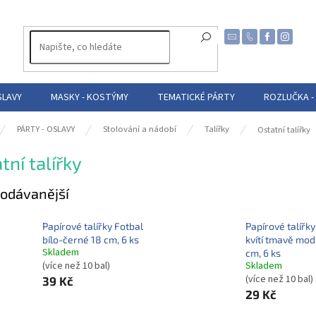
SLAVY
MASKY - KOSTÝMY
TEMATICKÉ PÁRTY
ROZLUČKA -
PÁRTY - OSLAVY
Stolování a nádobí
Talířky
Ostatní talířky
tní talířky
odávanější
Papírové talířky Fotbal
Papírové talířky
bílo-černé 18 cm, 6 ks
kvítí tmavě mod
Skladem
cm, 6 ks
(více než 10 bal)
Skladem
(více než 10 bal)
39 Kč
29 Kč