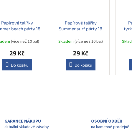
Papírové talířky
Papírové talířky
P
mmer beach párty 18
Summer surf párty 18
tyr
cm, 6 ks
cm, 6 ks
okr
ladem
(více než 10 bal)
Skladem
(více než 10 bal)
Skla
29 Kč
29 Kč
Do košíku
Do košíku
O
v
l
á
d
a
GARANCE NÁKUPU
OSOBNÍ ODBĚR
c
aktuální skladové zásoby
na kamenné prodejně
í