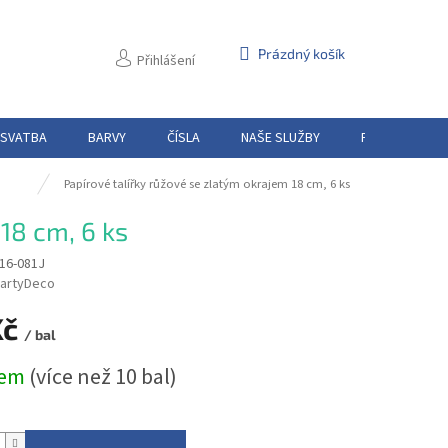
NÁKUPNÍ
Prázdný košík
Přihlášení
KOŠÍK
 SVATBA
BARVY
ČÍSLA
NAŠE SLUŽBY
PŮJČOVNA
Papírové talířky růžové se zlatým okrajem 18 cm, 6 ks
18 cm, 6 ks
16-081J
artyDeco
Kč
/ bal
dem
(více než 10 bal)