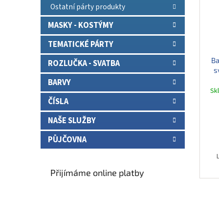
Ostatní párty produkty
MASKY - KOSTÝMY
TEMATICKÉ PÁRTY
Ba
ROZLUČKA - SVATBA
s
BARVY
Sk
ČÍSLA
NAŠE SLUŽBY
PŮJČOVNA
Přijímáme online platby