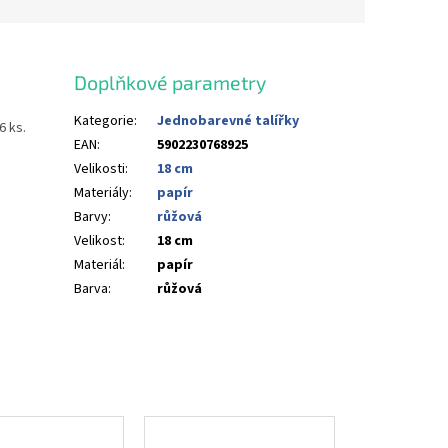
Doplňkové parametry
Kategorie
:
Jednobarevné talířky
6 ks.
EAN
:
5902230768925
Velikosti
:
18 cm
Materiály
:
papír
Barvy
:
růžová
Velikost
:
18 cm
Materiál
:
papír
Barva
:
růžová