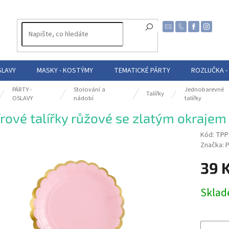
SLAVY
MASKY - KOSTÝMY
TEMATICKÉ PÁRTY
ROZLUČKA -
PÁRTY -
Stolování a
Jednobarevné
Talířky
OSLAVY
nádobí
talířky
rové talířky růžové se zlatým okrajem 
Kód:
TPP
Značka:
P
39 
Měrná
Skla
cena: