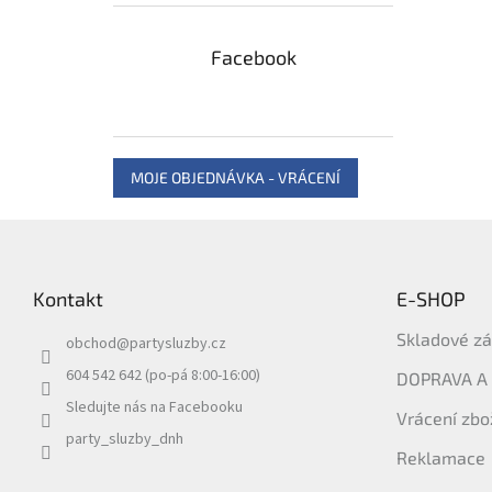
Facebook
MOJE OBJEDNÁVKA - VRÁCENÍ
Z
á
p
Kontakt
E-SHOP
a
t
Skladové z
obchod
@
partysluzby.cz
í
604 542 642 (po-pá 8:00-16:00)
DOPRAVA A
Sledujte nás na Facebooku
Vrácení zbo
party_sluzby_dnh
Reklamace