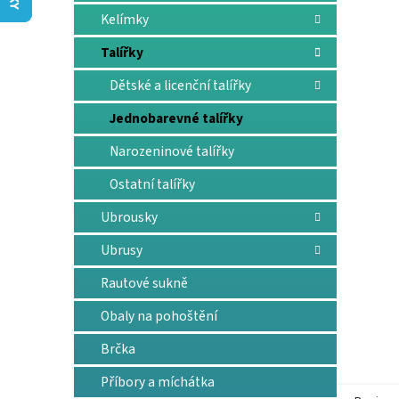
n
Kelímky
e
l
Talířky
Dětské a licenční talířky
Jednobarevné talířky
Narozeninové talířky
Ostatní talířky
Ubrousky
Ubrusy
Rautové sukně
Obaly na pohoštění
Brčka
Příbory a míchátka