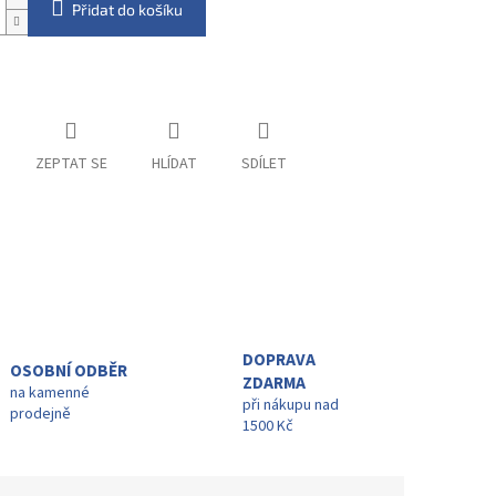
Přidat do košíku
ZEPTAT SE
HLÍDAT
SDÍLET
DOPRAVA
OSOBNÍ ODBĚR
ZDARMA
na kamenné
při nákupu nad
prodejně
1500 Kč