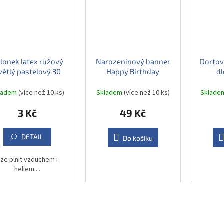
lonek latex růžový
Narozeninový banner
Dortov
větlý pastelový 30
Happy Birthday
dl
cm, 1 ks
růžový, 175 cm
ladem
(více než 10 ks)
Skladem
(více než 10 ks)
Sklad
3 Kč
49 Kč
DETAIL
Do košíku
Lze plnit vzduchem i
heliem....