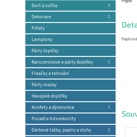
Popis
Dort a svíčky
Dekorace
Deta
Piňaty
Papírové
Lampiony
Párty čepičky
Narozeninové a párty doplňky
Frkačky a tetování
Párty masky
Havajské doplňky
Konfety a dýmovnice
Souv
Pozadí a fotorekvizity
Dárkové tašky, papíry a stuhy