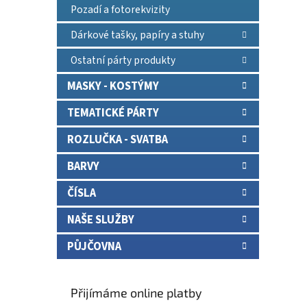
Pozadí a fotorekvizity
Dárkové tašky, papíry a stuhy
Ostatní párty produkty
MASKY - KOSTÝMY
TEMATICKÉ PÁRTY
ROZLUČKA - SVATBA
BARVY
ČÍSLA
NAŠE SLUŽBY
PŮJČOVNA
Přijímáme online platby