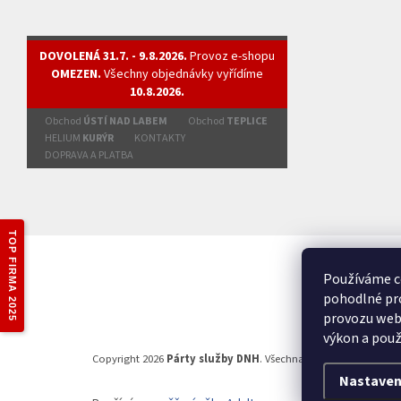
DOVOLENÁ 31.7. - 9.8.2026.
Provoz e-shopu
OMEZEN.
Všechny objednávky vyřídíme
10.8.2026.
Obchod
ÚSTÍ NAD LABEM
Obchod
TEPLICE
HELIUM
KURÝR
KONTAKTY
DOPRAVA A PLATBA
TOP FIRMA 2025
Používáme c
pohodlné pro
provozu webu
výkon a použ
Copyright 2026
Párty služby DNH
. Všechna práva vyhrazena.
Nastaven