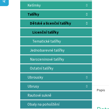
n
Kelímky
e
l
Talířky
Dětské a licenční talířky
Licenční talířky
Tematické talířky
Jednobarevné talířky
Narozeninové talířky
Ostatní talířky
Ubrousky
Ubrusy
Popis
Rautové sukně
Obaly na pohoštění