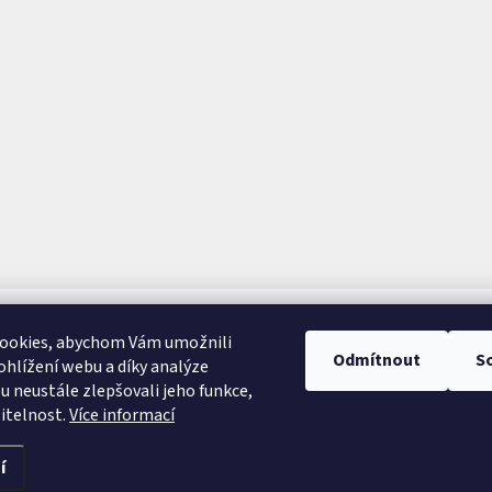
ookies, abychom Vám umožnili
Odmítnout
S
hlížení webu a díky analýze
 neustále zlepšovali jeho funkce,
itelnost.
Více informací
í