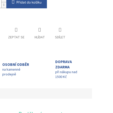
Přidat do košíku
ZEPTAT SE
HLÍDAT
SDÍLET
DOPRAVA
OSOBNÍ ODBĚR
ZDARMA
na kamenné
při nákupu nad
prodejně
1500 Kč