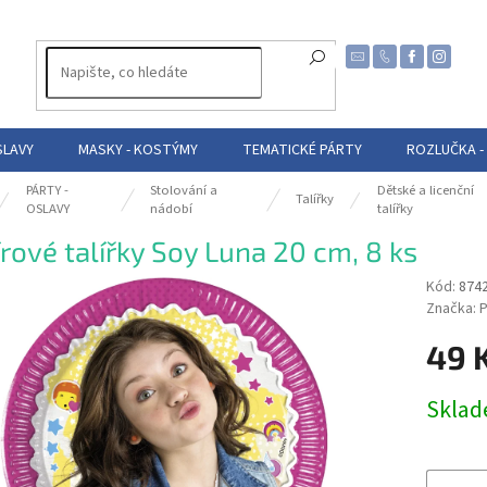
SLAVY
MASKY - KOSTÝMY
TEMATICKÉ PÁRTY
ROZLUČKA -
PÁRTY -
Stolování a
Dětské a licenční
Talířky
OSLAVY
nádobí
talířky
rové talířky Soy Luna 20 cm, 8 ks
Kód:
874
Značka:
P
49 
Měrná
Skla
cena: