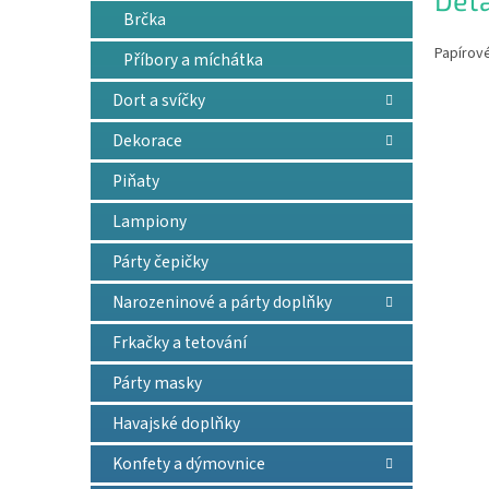
Deta
Brčka
Papírové
Příbory a míchátka
Dort a svíčky
Dekorace
Piňaty
Lampiony
Párty čepičky
Narozeninové a párty doplňky
Frkačky a tetování
Párty masky
Havajské doplňky
Konfety a dýmovnice