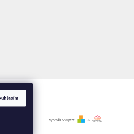
ouhlasím
Vytvořil Shoptet
&