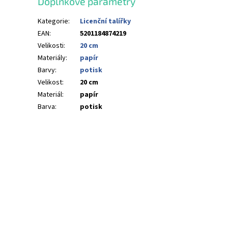
Doplňkové parametry
Kategorie
:
Licenční talířky
EAN
:
5201184874219
Velikosti
:
20 cm
Materiály
:
papír
Barvy
:
potisk
Velikost
:
20 cm
Materiál
:
papír
Barva
:
potisk