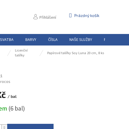
NÁKUPNÍ
Prázdný košík
Přihlášení
KOŠÍK
 SVATBA
BARVY
ČÍSLA
NAŠE SLUŽBY
PŮJČOVNA
Licenční
Papírové talířky Soy Luna 20 cm, 8 ks
talířky
21
rocos
Kč
/ bal
dem
(6 bal)