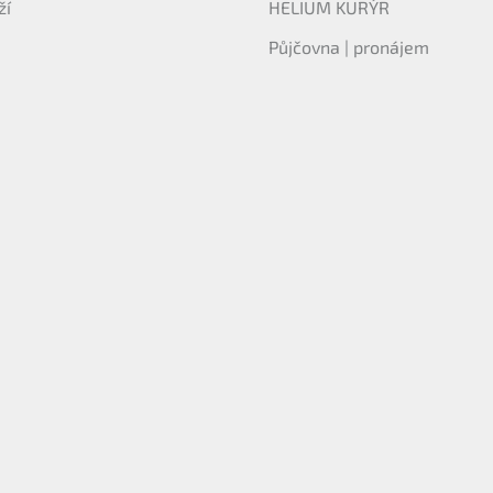
ží
HELIUM KURÝR
Půjčovna | pronájem