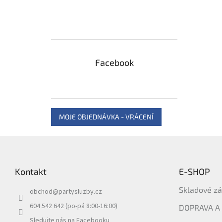
Facebook
MOJE OBJEDNÁVKA - VRÁCENÍ
Z
á
p
Kontakt
E-SHOP
a
t
Skladové z
obchod
@
partysluzby.cz
í
604 542 642 (po-pá 8:00-16:00)
DOPRAVA A
Sledujte nás na Facebooku