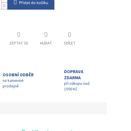
Přidat do košíku
ZEPTAT SE
HLÍDAT
SDÍLET
DOPRAVA
OSOBNÍ ODBĚR
ZDARMA
na kamenné
při nákupu nad
prodejně
1500 Kč