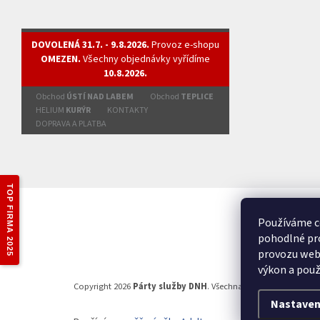
DOVOLENÁ 31.7. - 9.8.2026.
Provoz e-shopu
OMEZEN.
Všechny objednávky vyřídíme
10.8.2026.
Obchod
ÚSTÍ NAD LABEM
Obchod
TEPLICE
HELIUM
KURÝR
KONTAKTY
DOPRAVA A PLATBA
TOP FIRMA 2025
Používáme c
pohodlné pro
provozu webu
výkon a použ
Copyright 2026
Párty služby DNH
. Všechna práva vyhrazena.
Nastaven