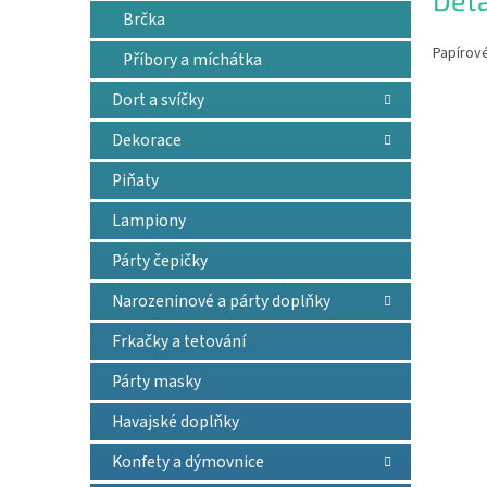
Deta
Brčka
Papírové
Příbory a míchátka
Dort a svíčky
Dekorace
Piňaty
Lampiony
Párty čepičky
Narozeninové a párty doplňky
Frkačky a tetování
Párty masky
Havajské doplňky
Konfety a dýmovnice