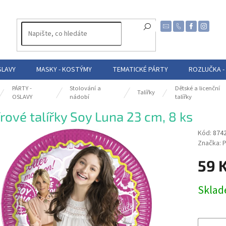
SLAVY
MASKY - KOSTÝMY
TEMATICKÉ PÁRTY
ROZLUČKA -
PÁRTY -
Stolování a
Dětské a licenční
Talířky
OSLAVY
nádobí
talířky
rové talířky Soy Luna 23 cm, 8 ks
Kód:
874
Značka:
P
59 
Měrná
Skla
cena: