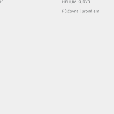
ží
HELIUM KURÝR
Půjčovna | pronájem