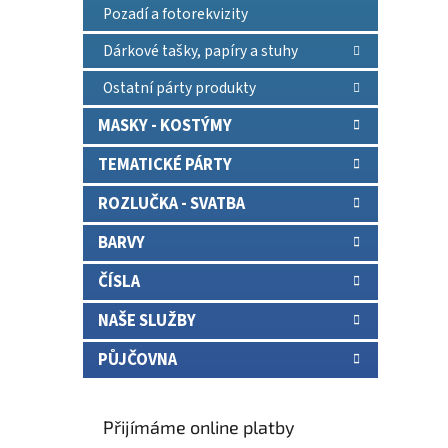
Pozadí a fotorekvizity
Dárkové tašky, papíry a stuhy
Ostatní párty produkty
MASKY - KOSTÝMY
TEMATICKÉ PÁRTY
ROZLUČKA - SVATBA
BARVY
ČÍSLA
NAŠE SLUŽBY
PŮJČOVNA
Přijímáme online platby