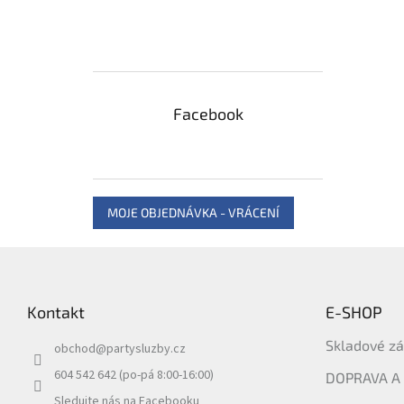
Facebook
MOJE OBJEDNÁVKA - VRÁCENÍ
Z
á
p
Kontakt
E-SHOP
a
t
Skladové z
obchod
@
partysluzby.cz
í
604 542 642 (po-pá 8:00-16:00)
DOPRAVA A
Sledujte nás na Facebooku