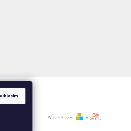
ouhlasím
Vytvořil Shoptet
&