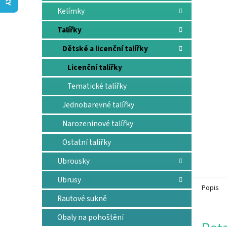
n
Kelímky
e
l
Talířky
Dětské a licenční talířky
Licenční talířky
Tematické talířky
Jednobarevné talířky
Narozeninové talířky
Ostatní talířky
Ubrousky
Ubrusy
Popis
Rautové sukně
Obaly na pohoštění