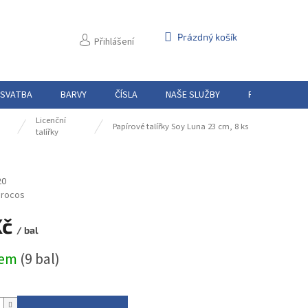
NÁKUPNÍ
Prázdný košík
Přihlášení
KOŠÍK
 SVATBA
BARVY
ČÍSLA
NAŠE SLUŽBY
PŮJČOVNA
Licenční
Papírové talířky Soy Luna 23 cm, 8 ks
talířky
20
rocos
Kč
/ bal
dem
(9 bal)