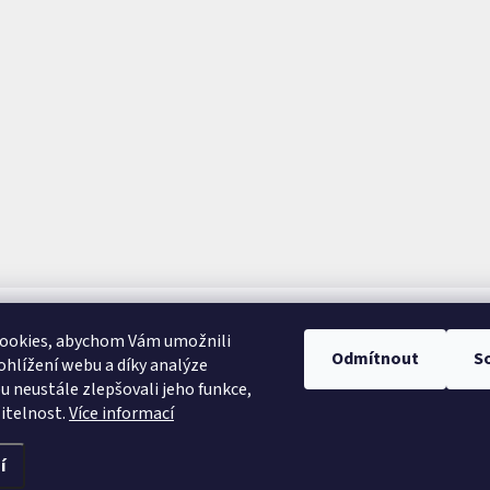
ookies, abychom Vám umožnili
Odmítnout
S
hlížení webu a díky analýze
 neustále zlepšovali jeho funkce,
itelnost.
Více informací
í