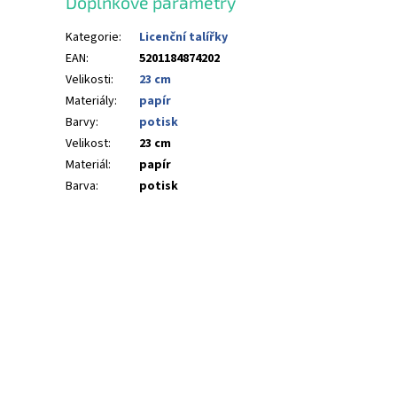
Doplňkové parametry
Kategorie
:
Licenční talířky
EAN
:
5201184874202
Velikosti
:
23 cm
Materiály
:
papír
Barvy
:
potisk
Velikost
:
23 cm
Materiál
:
papír
Barva
:
potisk