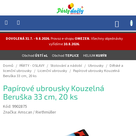
Přejít
na
obsah
NÁK
KOŠÍ
NOVINKY
DOVOLENÁ 31.7. - 9.8.2026.
Provoz e-shopu
OMEZEN.
Všechny objednávky
-
vyřídíme
10.8.2026.
AKCE
Obchod
ÚSTÍ nL
Obchod
TEPLICE
HELIUM
KURÝR
BALONKY
-
Domů
/
PÁRTY - OSLAVY
/
Stolování a nádobí
/
Ubrousky
/
Dětské a
HELIUM
licenční ubrousky
/
Licenční ubrousky
/
Papírové ubrousky Kouzelná
Beruška 33 cm, 20 ks
PÁRTY
-
Papírové ubrousky Kouzelná
OSLAVY
Beruška 33 cm, 20 ks
MASKY
-
Kód:
9902875
KOSTÝMY
Značka:
Amscan / Riethmüller
TEMATICKÉ
PÁRTY