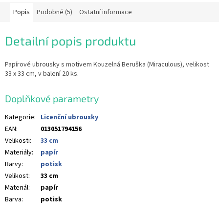
Popis
Podobné (5)
Ostatní informace
Detailní popis produktu
Papírové ubrousky s motivem Kouzelná Beruška (Miraculous), velikost
33 x 33 cm, v balení 20 ks.
Doplňkové parametry
Kategorie
:
Licenční ubrousky
EAN
:
013051794156
Velikosti
:
33 cm
Materiály
:
papír
Barvy
:
potisk
Velikost
:
33 cm
Materiál
:
papír
Barva
:
potisk