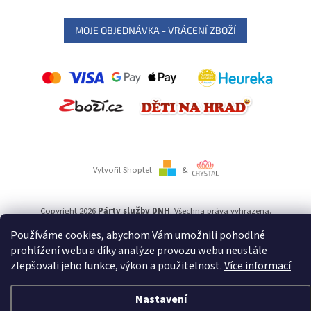
MOJE OBJEDNÁVKA - VRÁCENÍ ZBOŽÍ
Vytvořil Shoptet
&
Copyright 2026
Párty služby DNH
. Všechna práva vyhrazena.
Používáme cookies, abychom Vám umožnili pohodlné
Používáme
ověření věku Adulto
prohlížení webu a díky analýze provozu webu neustále
zlepšovali jeho funkce, výkon a použitelnost.
Více informací
Nastavení