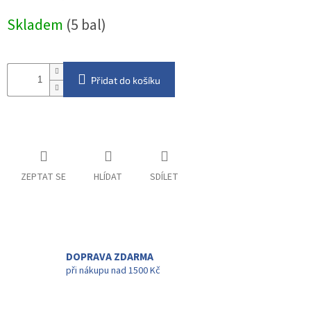
Měrná
Skladem
(5 bal)
cena:
Přidat do košíku
ZEPTAT SE
HLÍDAT
SDÍLET
DOPRAVA ZDARMA
při nákupu nad 1500 Kč