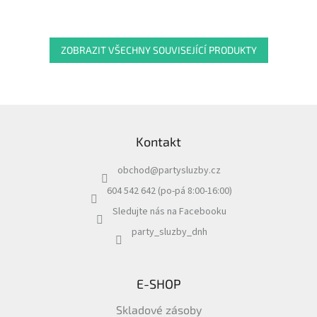
ZOBRAZIT VŠECHNY SOUVISEJÍCÍ PRODUKTY
Z
á
Kontakt
p
a
obchod
@
partysluzby.cz
t
í
604 542 642 (po-pá 8:00-16:00)
Sledujte nás na Facebooku
party_sluzby_dnh
E-SHOP
Skladové zásoby