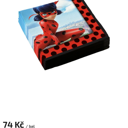
ROZLUČKA
-
SVATBA
BARVY
ČÍSLA
NAŠE
SLUŽBY
PŮJČOVNA
Přihlášení
74 Kč
/ bal