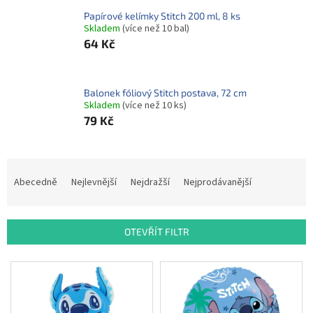
ROZLUČKA
-
Papírové kelímky Stitch 200 ml, 8 ks
SVATBA
Skladem
(více než 10 bal)
64 Kč
BARVY
ČÍSLA
Balonek fóliový Stitch postava, 72 cm
NAŠE
Skladem
(více než 10 ks)
SLUŽBY
79 Kč
PŮJČOVNA
Ř
Přihlášení
a
Abecedně
Nejlevnější
Nejdražší
Nejprodávanější
z
e
n
OTEVŘÍT FILTR
í
p
V
r
ý
o
p
d
i