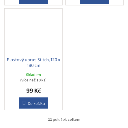
Plastový ubrus Stitch, 120 x
180 cm
Skladem
(více než 10 ks)
99 Kč
Do košíku
11
položek celkem
O
v