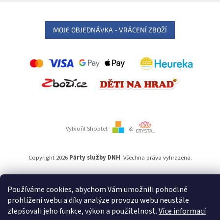
MOJE OBJEDNÁVKA - VRÁCENÍ ZBOŽÍ
Vytvořil Shoptet
&
Copyright 2026
Párty služby DNH
. Všechna práva vyhrazena.
Používáme
ověření věku Adulto
Používáme cookies, abychom Vám umožnili pohodlné
prohlížení webu a díky analýze provozu webu neustále
zlepšovali jeho funkce, výkon a použitelnost.
Více informací