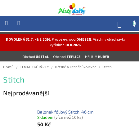
Přejít
na
obsah
NÁK
KOŠÍ
NOVINKY
DOVOLENÁ 31.7. - 9.8.2026.
Provoz e-shopu
OMEZEN.
Všechny objednávky
-
vyřídíme
10.8.2026.
AKCE
Obchod
ÚSTÍ nL
Obchod
TEPLICE
HELIUM
KURÝR
BALONKY
-
Domů
/
TEMATICKÉ PÁRTY
/
Dětské a licenční kolekce
/
Stitch
HELIUM
Stitch
PÁRTY
-
OSLAVY
Nejprodávanější
MASKY
-
KOSTÝMY
Balonek fóliový Stitch, 46 cm
Skladem
(více než 10 ks)
TEMATICKÉ
54 Kč
PÁRTY