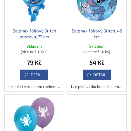
u
s
k
p
t
r
ů
o
d
Balonek fóliový Stitch
Balonek fóliový Stitch, 46
postava, 72 cm
cm
u
k
Skladem
Skladem
t
(více než 10 ks)
(více než 10 ks)
ů
79 Kč
54 Kč
DETAIL
DETAIL
Lze plnit vzduchem i heliem....
Lze plnit vzduchem i heliem....