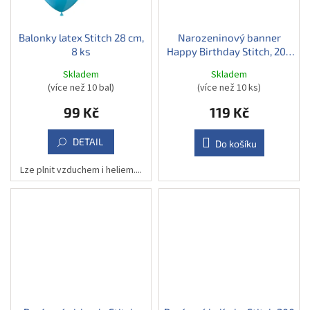
Balonky latex Stitch 28 cm,
Narozeninový banner
8 ks
Happy Birthday Stitch, 200
cm
Skladem
Skladem
(více než 10 bal)
(více než 10 ks)
99 Kč
119 Kč
DETAIL
Do košíku
Lze plnit vzduchem i heliem....