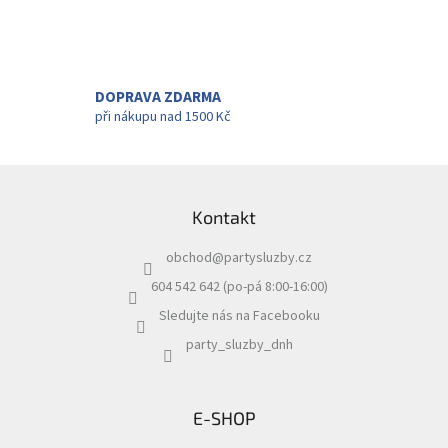
l
á
d
a
c
DOPRAVA ZDARMA
í
při nákupu nad 1500 Kč
p
r
v
Z
k
á
y
Kontakt
p
v
a
ý
obchod
@
partysluzby.cz
t
p
i
í
604 542 642 (po-pá 8:00-16:00)
s
Sledujte nás na Facebooku
u
party_sluzby_dnh
E-SHOP